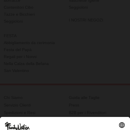
Borracce
Vaschette Igiene
Contenitori Cibo
Seggioloni
Tazze e Bicchieri
I NOSTRI NEGOZI
Seggioloni
FESTA
Abbigliamento da cerimonia
Festa del Papà
Regali per i Nonni
Nella Calza della Befana
San Valentino
Chi Siamo
Guida alle Taglie
Servizio Clienti
Press
Spedizioni e Resi
B2B per i Rivenditori
Privacy
Cookie Policy
Recupero password?
Lavora con noi