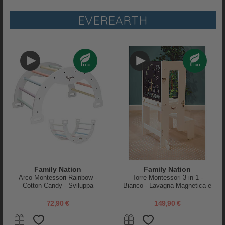
Materiale
: faggio certificato FSC® (legno sostenibile) + bamboo
Colori
: vernici atossiche ad acqua
EVEREARTH
Bellissimo design classico
Sicuro e durevole
Solo risorse sostenibili, vernici ad acqua e imballaggi riciclabili
in conformità con i più elevati standard qualitativi
Sottoposto ad accurati controlli della qualità in conformità con la
normativa europea EN71
Molteplici le certificazioni
ottenute negli oltre 40 anni di attività
: ISO
14064 Greenhouse Gas Calculation; ISO 14001 Environmental
Management; OCHAS 18001; FSC Forest Management
Family Nation
Family Nation
Arco Montessori Rainbow -
Torre Montessori 3 in 1 -
Cotton Candy - Sviluppa
Bianco - Lavagna Magnetica e
INFO MARCHIO EVEREARTH
Equilibrio e Agilità
Convertibile in Tavolo+Sedia
72,90 €
149,90 €
RECENSIONI
PRODOTTO