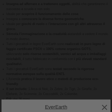
Insegna ad afferrare e a trattenere oggetti,
abilità che garantiranno il
successo a scuola e non solo.
Ideale per
scoprire il funzionamento delle cose
.
Insegna a
conoscere le diverse forme geometriche
.
Ideale per
giochi di ruolo
e l
'interazione con gli altri attraverso il
gioco.
Stimola l'immaginazione e la creatività
aiutandoli a vedere il mondo
in modo diverso.
Tutti i giocattoli in legno EverEarth sono
realizzati in puro legno di
faggio certificato FSC®
e
100% cotone organico GOTS
,
utilizzando
solo risorse sostenibili, vernici ad acqua e imballaggi
riciclabili
, il tutto fabbricato in conformità con
i più elevati standard
qualitativi.
Tutti i giocattoli EverEarth sono
testati secondo le rigorose
normative europee sulla qualità EN71.
L'Azienda
pratica il lavoro etico
e
metodi di produzione eco-
friendly
.
Il set include:
1 Arca di Noè, 2x Zebre, 2x Tigri, 2x Giraffe, 2x
Elefanti, 2x Scimmie, 2x Coccodrilli, 2x Colombe.
Età
: dai 36 mesi
×
Genere
: Unisex
EverEarth
Dimensioni oggetto
: 63 cm x 25 cm x 32 cm