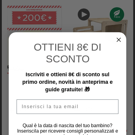
OTTIENI
8€ DI
SCONTO
Family Nation
Tryco Baby
Arco Montessori Rainbow -
Banco degli Attrezzi in Legno -
Iscriviti e ottieni 8€ di sconto sul
Sunny Beach - Sviluppa
Colori ad Acqua Atossici - 3+
Family Nation
Family Nation
primo ordine, novità in anteprima e
Equilibrio e Agilità
Anni
Buono Regalo 200€ su Family
Set Tavolo+Sedia Montessori
72,90 €
79,95 €
guide gratuite! 🎁
Nation
Evolutivi - Natural - Legno di
Betulla - Cresce Con Il Tuo
Bambino
200,00 €
149,90 €
Email
Qual è la data di nascita del tuo bambino?
Inseriscila per ricevere consigli personalizzati e