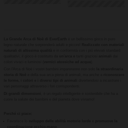
La Grande Arca di Noè di EverEarth
è un bellissimo gioco in puro
legno naturale che sorprenderà adulti e piccini!
Realizzato con materiali
naturali di altissima qualità
e in conformità con i più elevati standard
qualitativi, il gioco è costituito da
un'arca e
tanti graziosi
animali
dai
colori vivaci e luminosi (
vernici atossiche ad acqua
).
Con l'Arca di Noè i vostri bambini impareranno non solo
la straordinaria
storia di Noè
e della sua arca piena di animali, ma anche a
riconoscere
le forme, i colori e i diversi tipi di animali
divertendosi a incastrare i
vari personaggi attraverso i fori corrispondenti.
Di grandi dimensioni
, è un regalo intelligente e sostenibile che ha a
cuore la salute dei bambini e del pianeta dove viviamo!
Perché ci piace:
Favorisce lo
sviluppo delle abilità motorie lorde
e
promuove la
coordinazione occhio-mano
.