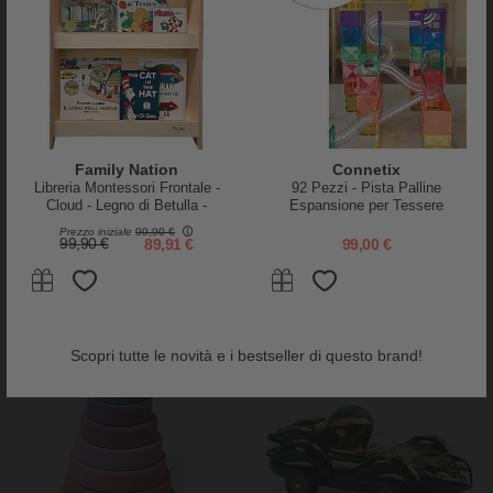
Done By Deer
Tooky Toy
Gioco a Incastro Fattoria - Tiny
Gioco a Incastro in Legno -
Family Nation
Connetix
Farm - +2 anni
Jeep con Animali - 26 x 16,3 x
Libreria Montessori Frontale -
92 Pezzi - Pista Palline
17,7 cm - A Partire Dai 18 Mesi
Cloud - Legno di Betulla -
Espansione per Tessere
29,95 €
24,95 €
Natural
Magnetiche - Arcobaleno -
Prezzo iniziale
99,90 €
Apprendimento STEM!
99,90 €
89,91 €
99,00 €
Scopri tutte le novità e i bestseller di questo brand!
tornato