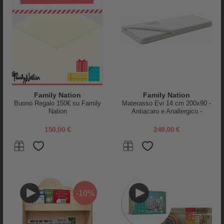
Label Label
Done By Deer
Cucina Bistro Giocattolo in
Gioco a Incastro Celebration -
Family Nation
Family Nation
Legno FSC - Beige - 12+ m
Legno - 12m+
Buono Regalo 150€ su Family
Materasso Evi 14 cm 200x90 -
Nation
Antiacaro e Anallergico -
159,95 €
9,95 €
Sfoderabile - per Letto
Montessori Evolutivo Evi 4 in 1
150,00 €
249,00 €
-10%