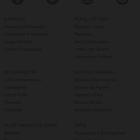
A SPASSO
PER IL LETTINO
Passeggini Gemellari
Riduttori Lettino
Carrozzine e Navicelle
Paracolpi
Seggiolini Auto
Set Copripiumino
Sacchi Passeggino
Lettini con Sbarre
Lenzuola e Federe
IN CAMERETTA
DECORO CAMERA
Letti Montessoriani
Adesivi e Decorazioni
Cassettiere
Adesivi da Parete
Letti e Culle
Tappeti e Pouf
Mensole
Cuscini Arredo
Sdraiette
Accessori Bambole
ALLATTAMENTO E PAPPA
VARIE
Biberon
Accappatoi e Asciugamani