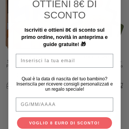
OTTIENI
8€ DI
SCONTO
Iscriviti e ottieni 8€ di sconto sul
primo ordine, novità in anteprima e
guide gratuite! 🎁
Email
Raduga Grez
Raduga Grez
Set in Legno da Costruzione e
Set in Legno da Costruzione -
Puzzle - Infante - Fatto a Mano
Forme - Gioco Educativo Fatto
a Mano per Stimolare il tuo
Prezzo iniziale
150,00 €
Prezzo iniziale
100,00 €
Bambino
150,00 €
105,00 €
100,00 €
70,00 €
Qual è la data di nascita del tuo bambino?
Inseriscila per ricevere consigli personalizzati e
un regalo speciale!
Qual è la data di nascita del tuo bambino
VOGLIO 8 EURO DI SCONTO!