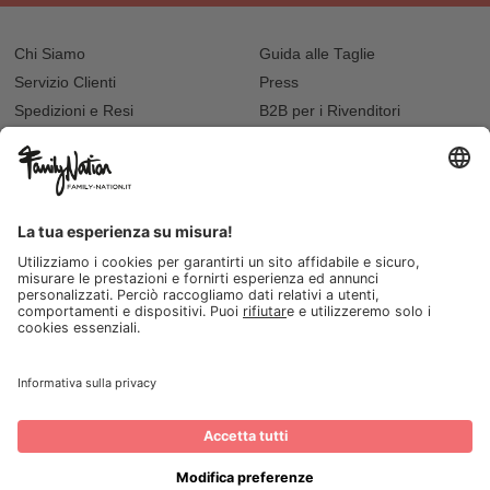
Chi Siamo
Guida alle Taglie
Servizio Clienti
Press
Spedizioni e Resi
B2B per i Rivenditori
Privacy
Cookie Policy
Recupero password?
Lavora con noi
Lista regalo e nascita
I nostri negozi
© 2026, Family Nation Società Benefit S.r.L. Firenze, Italia