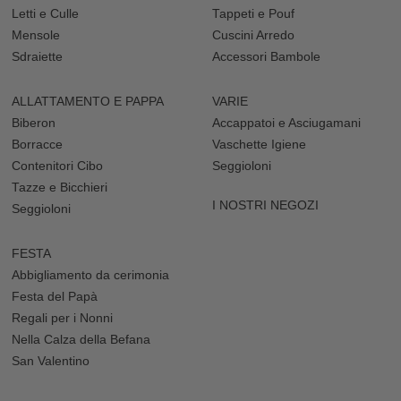
Letti e Culle
Tappeti e Pouf
Scopri tutti i prodotti del nostro catalogo e scegli le costruzioni in
legno per bambini più divertenti per la sua infanzia. Donagli un
Mensole
Cuscini Arredo
gioco educativo e sicuro, capace di stimolare la sua creatività e di
Sdraiette
Accessori Bambole
regalare tanto sano divertimento da soli o in compagnia, con la
ricca offerta di FamilyNation.
ALLATTAMENTO E PAPPA
VARIE
Biberon
Accappatoi e Asciugamani
Borracce
Vaschette Igiene
Contenitori Cibo
Seggioloni
Tazze e Bicchieri
I NOSTRI NEGOZI
Seggioloni
FESTA
Abbigliamento da cerimonia
Festa del Papà
Regali per i Nonni
Nella Calza della Befana
San Valentino