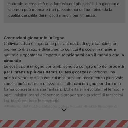
naturale la creatività e la fantasia dei più piccoli. Un giocattolo
che non può mancare tra i passatempi del bambino, dalla
qualità garantita dai migliori marchi per l’infanzia.
Costruzioni giocattolo in legno
L’attività ludica è importante per la crescita di ogni bambino, un
momento di svago e divertimento con cui il piccolo, in maniera
naturale e spontanea, impara a
relazionarsi con il mondo che lo
circonda
.
Le costruzioni in legno per bimbi sono da sempre uno dei
prodotti
per l’infanzia più desiderati
. Questi giocattoli gli offrono una
prima divertente sfida con cui misurarsi, un passatempo piacevole
con cui può iniziare a utilizzare i mattoncini in legno per dare una
forma concreta alla sua fantasia. L’offerta si è evoluta nel tempo, e
oggi i migliori brand del settore ti propongono prodotti di tantissimi
tipi, ideali per tutte le necessità.
All’interno del nostro catalogo potrai trovare diverse tipologie di
costruzioni giocattolo in legno adatte a tutti i gusti, da quelli per i
bimbi più piccoli, perfetti per farli familiarizzare con le forme
geometriche dei mattoncini e per realizzare le prime composizioni,