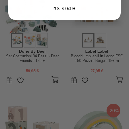
No, grazie
Done By Deer
Label Label
Set Costruzioni 34 Pezzi - Deer
Blocchi Impilabili in Legno FSC
Friends - 18m+
- 50 Pezzi - Beige - 18+ m
59,95 €
27,95 €
-20%