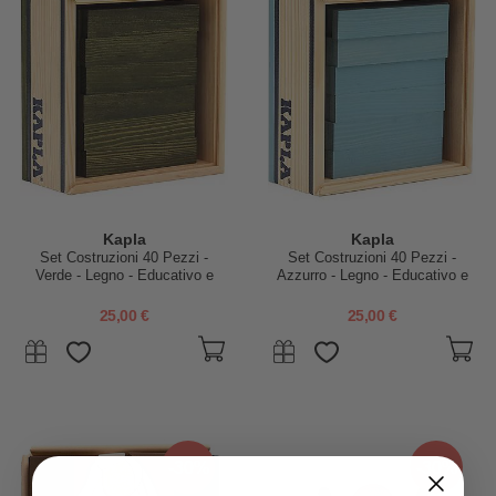
Kapla
Kapla
Set Costruzioni 40 Pezzi -
Set Costruzioni 40 Pezzi -
Verde - Legno - Educativo e
Azzurro - Legno - Educativo e
Divertente!
Divertente!
25,00 €
25,00 €
-30%
-30%