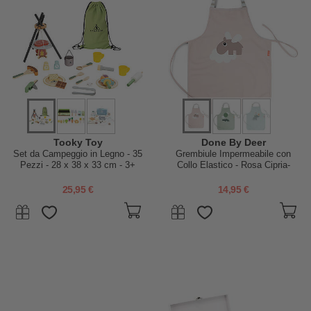
Tooky Toy
Done By Deer
Set da Campeggio in Legno - 35
Grembiule Impermeabile con
Pezzi - 28 x 38 x 33 cm - 3+
Collo Elastico - Rosa Cipria-
Anni
Happy Clouds
25,95 €
14,95 €