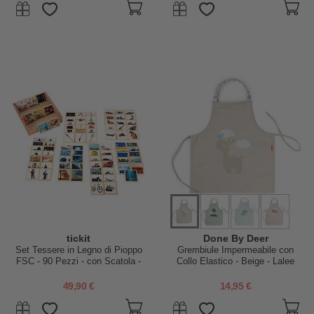
tickit
Done By Deer
Set Tessere in Legno di Pioppo
Grembiule Impermeabile con
FSC - 90 Pezzi - con Scatola -
Collo Elastico - Beige - Lalee
6 x 6 cm - +3 Anni
49,90 €
14,95 €