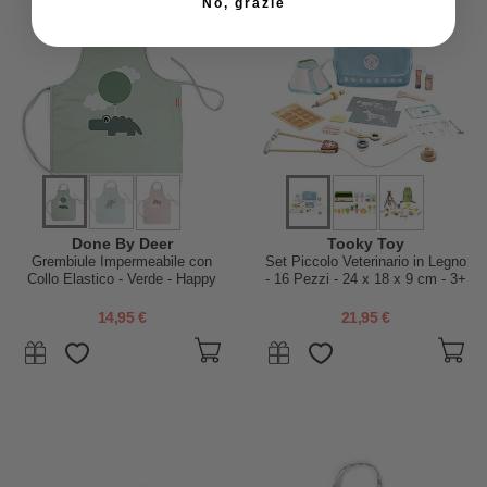
No, grazie
Done By Deer
Tooky Toy
Grembiule Impermeabile con
Set Piccolo Veterinario in Legno
Collo Elastico - Verde - Happy
- 16 Pezzi - 24 x 18 x 9 cm - 3+
Clouds
Anni
14,95 €
21,95 €