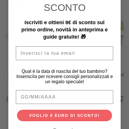
SCONTO
tornato
Iscriviti e ottieni 8€ di sconto sul
primo ordine, novità in anteprima e
guide gratuite! 🎁
Email
PlanToys
Tooky Toy
Qual è la data di nascita del tuo bambino?
Set Gioco in Legno Borsa del
Gioco in Legno - Il Mio Orto - 14
Inseriscila per ricevere consigli personalizzati e
Dottore
Pezzi - 21 x 17 x 7,5 cm - 3+
un regalo speciale!
Anni
33,80 €
17,95 €
Qual è la data di nascita del tuo bambino
VOGLIO 8 EURO DI SCONTO!