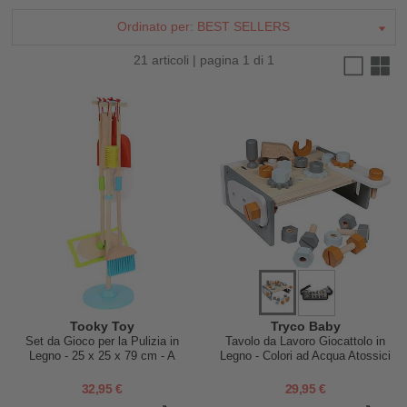
Ordinato per:
BEST SELLERS
21 articoli | pagina 1 di 1
Tooky Toy
Tryco Baby
Set da Gioco per la Pulizia in
Tavolo da Lavoro Giocattolo in
Legno - 25 x 25 x 79 cm - A
Legno - Colori ad Acqua Atossici
Partire Dai 3 Anni - Comprende
- 3+ Anni
6 Pezzi
32,95 €
29,95 €