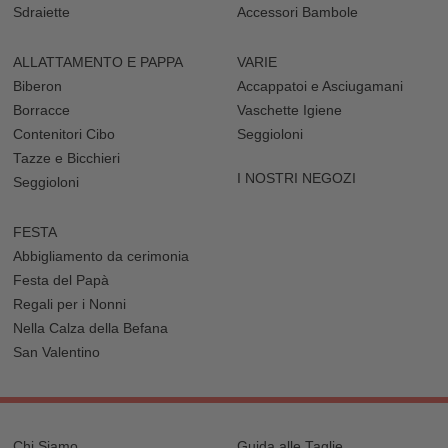
Sdraiette
Accessori Bambole
ALLATTAMENTO E PAPPA
VARIE
Biberon
Accappatoi e Asciugamani
Borracce
Vaschette Igiene
Contenitori Cibo
Seggioloni
Tazze e Bicchieri
I NOSTRI NEGOZI
Seggioloni
FESTA
Abbigliamento da cerimonia
Festa del Papà
Regali per i Nonni
Nella Calza della Befana
San Valentino
Chi Siamo
Guida alle Taglie