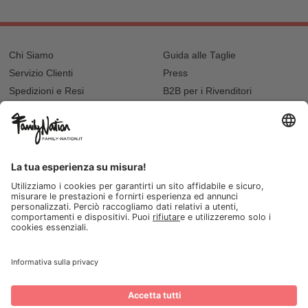
Chi Siamo
Guida alle Taglie
Servizio Clienti
Press
Spedizioni e Resi
B2B per i Rivenditori
Privacy
Cookie Policy
Recupero password?
Lavora con noi
Lista regalo e nascita
I nostri negozi