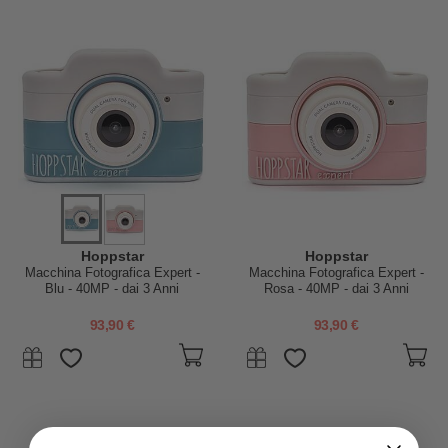
Hoppstar
Hoppstar
Macchina Fotografica Expert -
Macchina Fotografica Expert -
Blu - 40MP - dai 3 Anni
Rosa - 40MP - dai 3 Anni
93,90 €
93,90 €