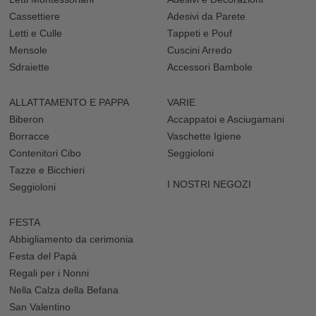
gioco originale e divertente.
Cassettiere
Adesivi da Parete
Letti e Culle
Tappeti e Pouf
Mensole
Cuscini Arredo
Sdraiette
Accessori Bambole
ALLATTAMENTO E PAPPA
VARIE
Biberon
Accappatoi e Asciugamani
Borracce
Vaschette Igiene
Contenitori Cibo
Seggioloni
Tazze e Bicchieri
I NOSTRI NEGOZI
Seggioloni
FESTA
Abbigliamento da cerimonia
Festa del Papà
Regali per i Nonni
Nella Calza della Befana
San Valentino