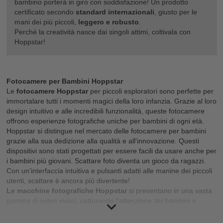
bambino porterà in giro con soddisfazione! Un prodotto
certificato secondo
standard internazionali
, giusto per le
mani dei più piccoli,
leggero e robusto
.
Perché la creatività nasce dai singoli attimi, coltivala con
Hoppstar!
Fotocamere per Bambini Hoppstar
Le
fotocamere Hoppstar
per piccoli esploratori sono perfette per
immortalare tutti i momenti magici della loro infanzia. Grazie al loro
design intuitivo e alle incredibili funzionalità, queste fotocamere
offrono esperienze fotografiche uniche per bambini di ogni età.
Hoppstar si distingue nel mercato delle fotocamere per bambini
grazie alla sua dedizione alla qualità e all'innovazione. Questi
dispositivi sono stati progettati per essere facili da usare anche per
i bambini più giovani. Scattare foto diventa un gioco da ragazzi.
Con un'interfaccia intuitiva e pulsanti adatti alle manine dei piccoli
utenti, scattare è ancora più divertente!
Le macchine fotografiche Hoppstar
si presentano in una vasta
gamma di colori vivaci, catturando l'attenzione dei bambini e
stimolando la loro fantasia. Il design robusto garantisce resistenza
assicurando una lunga durata nel tempo.