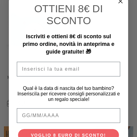
OTTIENI
8€ DI
SCONTO
Iscriviti e ottieni 8€ di sconto sul
primo ordine, novità in anteprima e
guide gratuite! 🎁
Email
Hoppstar
Macchina Fotografica Rookie -
Blu - 30MP - dai 3 anni!
Qual è la data di nascita del tuo bambino?
72,90 €
Inseriscila per ricevere consigli personalizzati e
un regalo speciale!
Qual è la data di nascita del tuo bambino
VOGLIO 8 EURO DI SCONTO!