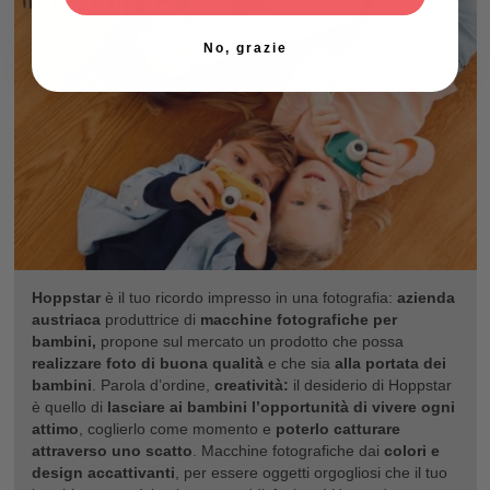
No, grazie
Hoppstar
è il tuo ricordo impresso in una fotografia:
azienda
austriaca
produttrice di
macchine
fotografiche per
bambini,
propone sul mercato un prodotto che possa
realizzare foto di buona qualità
e che sia
alla portata dei
bambini
. Parola d’ordine,
creatività:
il desiderio di Hoppstar
è quello di
lasciare ai bambini l’opportunità di vivere ogni
attimo
, coglierlo come momento e
poterlo catturare
attraverso uno scatto
. Macchine fotografiche dai
colori e
design accattivanti
, per essere oggetti orgogliosi che il tuo