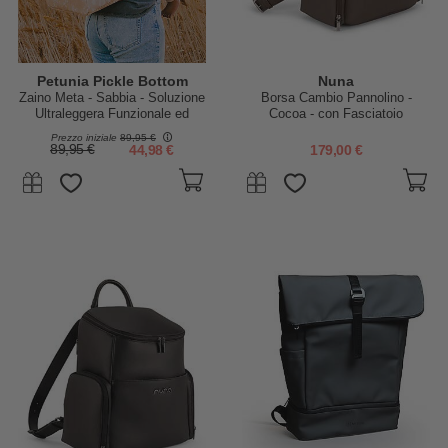
Petunia Pickle Bottom
Nuna
Zaino Meta - Sabbia - Soluzione
Borsa Cambio Pannolino -
Ultraleggera Funzionale ed
Cocoa - con Fasciatoio
Elegante per Te e il tuo
Prezzo iniziale
89,95 €
Bambino!
89,95 €
44,98 €
179,00 €