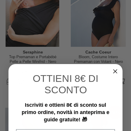
Seraphine
Cache Coeur
Top Premaman e Portabèbè
Bloom, Costume Intero
Pelle a Pelle Winifrid - Nero
Premaman con Volant - Nero
Prezzo iniziale
49,00 €
Prezzo iniziale
69,95 €
49,00 €
24,50 €
69,95 €
34,98 €
OTTIENI
8€ DI
SCONTO
Iscriviti e ottieni 8€ di sconto sul
primo ordine, novità in anteprima e
-50%
-50%
guide gratuite! 🎁