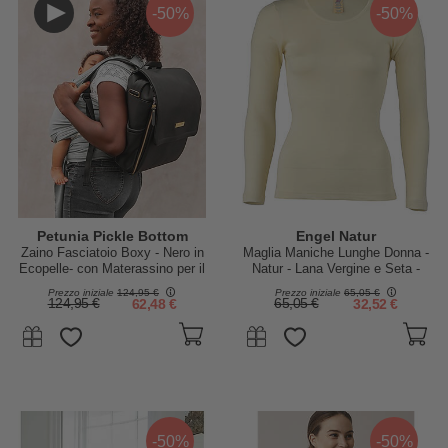
-50%
-50%
Petunia Pickle Bottom
Engel Natur
Zaino Fasciatoio Boxy - Nero in
Maglia Maniche Lunghe Donna -
Ecopelle- con Materassino per il
Natur - Lana Vergine e Seta -
Cambio
Certificato GOTS
Prezzo iniziale
124,95 €
Prezzo iniziale
65,05 €
124,95 €
62,48 €
65,05 €
32,52 €
-50%
-50%