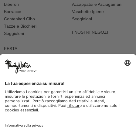
Biberon
Accappatoi e Asciugamani
Borracce
Vaschette Igiene
Contenitori Cibo
Seggioloni
Tazze e Bicchieri
I NOSTRI NEGOZI
Seggioloni
FESTA
Abbigliamento da cerimonia
Festa del Papà
Regali per i Nonni
Nella Calza della Befana
San Valentino
Chi Siamo
Guida alle Taglie
Servizio Clienti
Press
Spedizioni e Resi
B2B per i Rivenditori