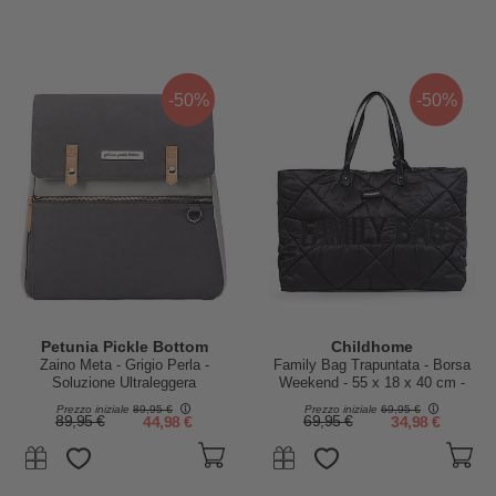
-50%
-50%
Petunia Pickle Bottom
Childhome
Zaino Meta - Grigio Perla -
Family Bag Trapuntata - Borsa
Soluzione Ultraleggera
Weekend - 55 x 18 x 40 cm -
Funzionale ed Elegante per Te e
Nero
Prezzo iniziale
89,95 €
Prezzo iniziale
69,95 €
il tuo Bambino!
89,95 €
44,98 €
69,95 €
34,98 €