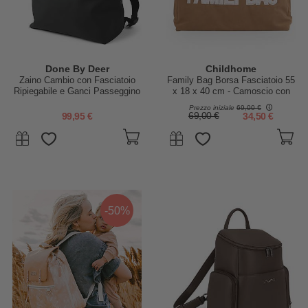
Done By Deer
Childhome
Zaino Cambio con Fasciatoio
Family Bag Borsa Fasciatoio 55
Ripiegabile e Ganci Passeggino
x 18 x 40 cm - Camoscio con
- Nero - Fatto con Bottiglie di
Dettagli Teddy - Include
Prezzo iniziale
69,00 €
Plastica Riciclata
Materassino per il Cambio!
99,95 €
69,00 €
34,50 €
-50%