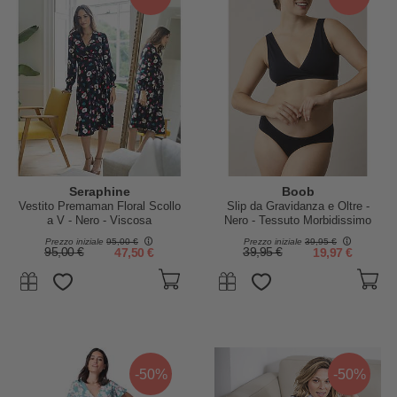
Seraphine
Boob
Vestito Premaman Floral Scollo
Slip da Gravidanza e Oltre -
a V - Nero - Viscosa
Nero - Tessuto Morbidissimo
Prezzo iniziale
95,00 €
Prezzo iniziale
39,95 €
95,00 €
47,50 €
39,95 €
19,97 €
-50%
-50%