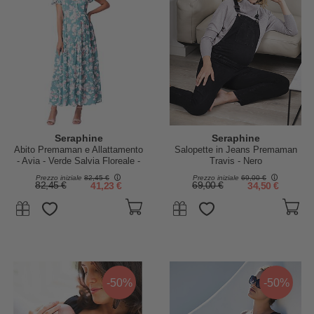
Seraphine
Seraphine
Abito Premaman e Allattamento
Salopette in Jeans Premaman
- Avia - Verde Salvia Floreale -
Travis - Nero
100% Viscosa
Prezzo iniziale
82,45 €
Prezzo iniziale
69,00 €
82,45 €
41,23 €
69,00 €
34,50 €
-50%
-50%