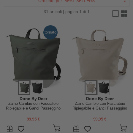
Ordinato per:
BEST SELLERS
31 articoli | pagina 1 di 1
tornato
Done By Deer
Done By Deer
Zaino Cambio con Fasciatoio
Zaino Cambio con Fasciatoio
Ripiegabile e Ganci Passeggino
Ripiegabile e Ganci Passeggino
-Verde - Fatto con bottiglie di
- Sabbia - Fatto con bottiglie di
plastica riciclata!
plastica riciclata!
99,95 €
99,95 €