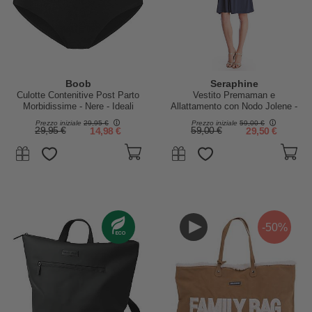
Boob
Seraphine
Culotte Contenitive Post Parto
Vestito Premaman e
Morbidissime - Nere - Ideali
Allattamento con Nodo Jolene -
anche dopo un Cesareo
Blu Navy
Prezzo iniziale
29,95 €
Prezzo iniziale
59,00 €
29,95 €
14,98 €
59,00 €
29,50 €
-50%