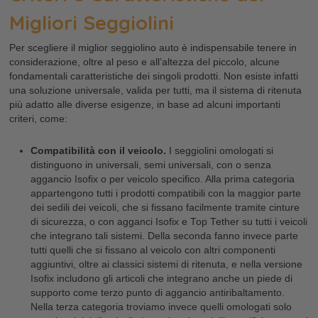
Migliori Seggiolini
Per scegliere il miglior seggiolino auto è indispensabile tenere in
considerazione, oltre al peso e all’altezza del piccolo, alcune
fondamentali caratteristiche dei singoli prodotti. Non esiste infatti
una soluzione universale, valida per tutti, ma il sistema di ritenuta
più adatto alle diverse esigenze, in base ad alcuni importanti
criteri, come:
Compatibilità con il veicolo.
I seggiolini omologati si
distinguono in universali, semi universali, con o senza
aggancio Isofix o per veicolo specifico. Alla prima categoria
appartengono tutti i prodotti compatibili con la maggior parte
dei sedili dei veicoli, che si fissano facilmente tramite cinture
di sicurezza, o con agganci Isofix e Top Tether su tutti i veicoli
che integrano tali sistemi. Della seconda fanno invece parte
tutti quelli che si fissano al veicolo con altri componenti
aggiuntivi, oltre ai classici sistemi di ritenuta, e nella versione
Isofix includono gli articoli che integrano anche un piede di
supporto come terzo punto di aggancio antiribaltamento.
Nella terza categoria troviamo invece quelli omologati solo