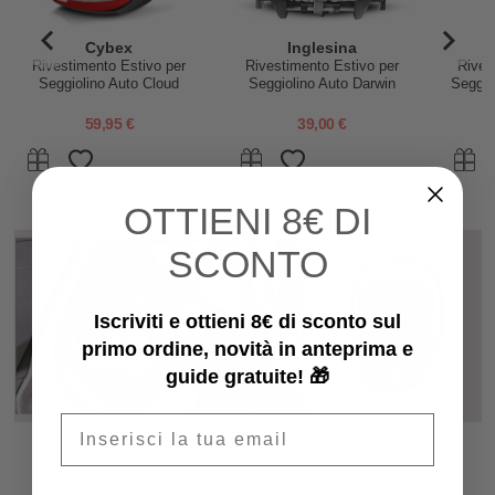
Cybex
Inglesina
Rivestimento Estivo per
Rivestimento Estivo per
Rives
Seggiolino Auto Cloud
Seggiolino Auto Darwin
Seggio
Z2/T - Bambù - Grigio
Recline - Bianco
59,95 €
39,00 €
OTTIENI
8€ DI
SCONTO
Iscriviti e ottieni 8€ di sconto sul
primo ordine, novità in anteprima e
guide gratuite! 🎁
Email