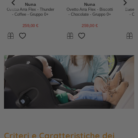
Nuna
Nuna
Ovetto Arra Flex - Thunder
Ovetto Arra Flex - Biscotti
Base S
- Coffee - Gruppo 0+
- Chocolate - Gruppo 0+
- Ca
259,00 €
259,00 €
Criteri e Caratteristiche dei