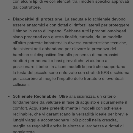
con alcuni tipi di veicoli elencati tra i modelli specifici approvati
dal costruttore.
Dispositivi di protezione.
La seduta e lo schienale devono
essere anatomici e con dotati di rinforzi laterali per proteggere
il bimbo in caso di impatto. Sebbene tutti i prodotti omologati
siano progettati con questa finalità, tuttavia, da un modello
all’altro potreste imbattervi in diverse caratteristiche tecniche,
dai sistemi anti-abbandono per rilevare la presenza del
bambino sul dispositivo fino alla presenza di materassini
riduttori per neonati o basi girevoli che vi aiutano a
posizionare il bebè. In alcuni modelli le parti che supportano
la testa del piccolo sono rinforzate con strati di EPS e schiuma
per assorbire al meglio l'impatto delle frenate o di eventuali
collisioni.
Schienale Reclinabile.
Oltre alla sicurezza, un criterio
fondamentale da valutare in fase di acquisto è sicuramente il
comfort. Acquistate preferibilmente i modelli con schienale
reclinabile, che vi garantiscano la versatilità ideale per brevi e
lunghi viaggi e accompagnare i più piccoli nella crescita,
meglio se regolabili anche in altezza e larghezza e dotati di
poggiatesta.