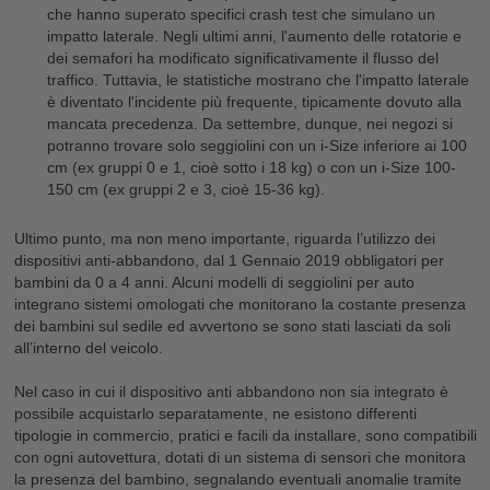
che hanno superato specifici crash test che simulano un
impatto laterale. Negli ultimi anni, l'aumento delle rotatorie e
dei semafori ha modificato significativamente il flusso del
traffico. Tuttavia, le statistiche mostrano che l'impatto laterale
è diventato l'incidente più frequente, tipicamente dovuto alla
mancata precedenza. Da settembre, dunque, nei negozi si
potranno trovare solo seggiolini con un i-Size inferiore ai 100
cm (ex gruppi 0 e 1, cioè sotto i 18 kg) o con un i-Size 100-
150 cm (ex gruppi 2 e 3, cioè 15-36 kg).
Ultimo punto, ma non meno importante, riguarda l’utilizzo dei
dispositivi anti-abbandono, dal 1 Gennaio 2019 obbligatori per
bambini da 0 a 4 anni. Alcuni modelli di seggiolini per auto
integrano sistemi omologati che monitorano la costante presenza
dei bambini sul sedile ed avvertono se sono stati lasciati da soli
all’interno del veicolo.
Nel caso in cui il dispositivo anti abbandono non sia integrato è
possibile acquistarlo separatamente, ne esistono differenti
tipologie in commercio, pratici e facili da installare, sono compatibili
con ogni autovettura, dotati di un sistema di sensori che monitora
la presenza del bambino, segnalando eventuali anomalie tramite