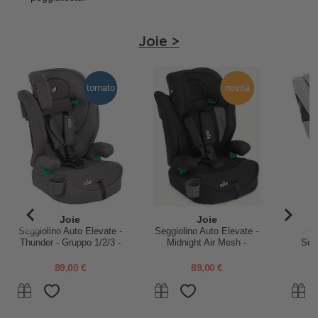
Joie >
tornato
novità
Joie
Joie
Seggiolino Auto Elevate -
Seggiolino Auto Elevate -
Co
Thunder - Gruppo 1/2/3 -
Midnight Air Mesh -
Segg
Fino ai 12 anni
Gruppo 1/2/3 - Fino ai 12
Sa
anni
89,00 €
89,00 €