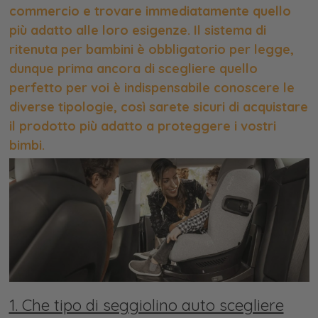
commercio e trovare immediatamente quello
più adatto alle loro esigenze. Il sistema di
ritenuta per bambini è obbligatorio per legge,
dunque prima ancora di scegliere quello
perfetto per voi è indispensabile conoscere le
diverse tipologie, così sarete sicuri di acquistare
il prodotto più adatto a proteggere i vostri
bimbi.
1. Che tipo di seggiolino auto scegliere