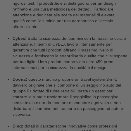
rigorosi test. I prodotti Jioie si distinguono per un design
raffinato e una cura meticolosa dei dettagli. Particolare
attenzione è dedicata alla scelta dei materiali di elevata
qualità come l’alluminio per uso aeronautico e l’acciaio
ultraresiliente.
Cybex:
tratta la sicurezza dei bambini con la massima cura e
attenzione. Il team di CYBEX lavora intensamente per
garantire che tutti i prodotti offrano il massimo livello di
sicurezza e forniscano la straordinaria qualità che ci si aspetta
per tuo figlio. I loro prodotti hanno vinto oltre 450 premi
internazionali per la sicurezza, la qualità e il design.
Doona:
questo marchio propone un travel system 2-in-1
davvero originale che si compone di un seggiolino auto del
gruppo 0+ dotato di ruote retraibili: basta un gesto per
estrarre le ruote e trasformare il seggiolino in passeggino,
senza telaio extra da montare e smontare ogni volta e non
disturbare il bambino nel trasporto da passeggino ad auto e
viceversa.
Ding:
dotati di caratteristiche innovative come protezioni