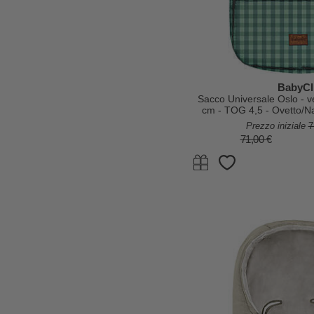
BabyCl
Sacco Universale Oslo - v
cm - TOG 4,5 - Ovetto/Na
Prezzo iniziale
7
71,00 €