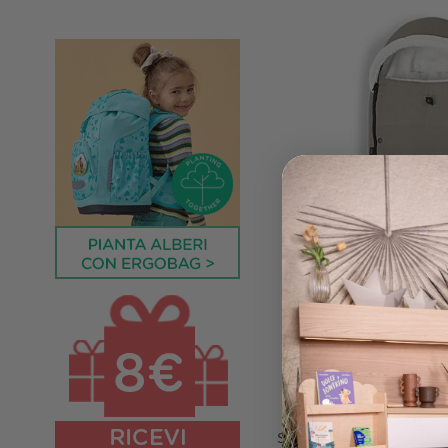
Stokk
Sacco Invernale per Pass