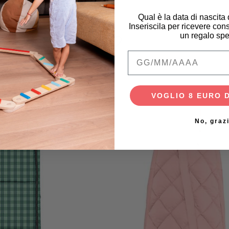
Qual è la data di nascita
 €
120,00 €
Inseriscila per ricevere cons
un regalo spe
Qual è la data di na
VOGLIO 8 EURO 
-25%
No, graz