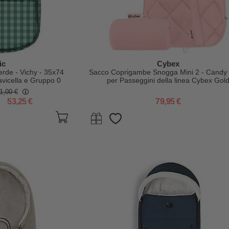
ic
Cybex
erde - Vichy - 35x74
Sacco Coprigambe Snogga Mini 2 - Candy 
vicella e Gruppo 0
per Passeggini della linea Cybex Gol
1,00 €
53,25 €
79,95 €