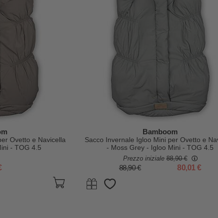
om
Bamboom
per Ovetto e Navicella
Sacco Invernale Igloo Mini per Ovetto e Nav
Mini - TOG 4.5
- Moss Grey - Igloo Mini - TOG 4.5
Prezzo iniziale
88,90 €
€
88,90 €
80,01 €