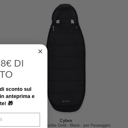
I
8€ DI
TO
€ di sconto sul
 in anteprima e
te! 🎁
Cybex
offee
Sacco Coprigambe Gold - Black - per Passeggini