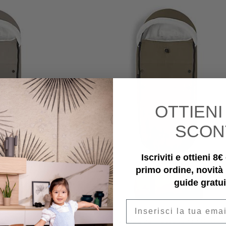
OTTIEN
SCON
Iscriviti e ottieni 8
primo ordine, novità
guide gratui
Email
e
Stokke
eggino YOYO - Taupe
Sacco Invernale per Passeggino YOYO - T