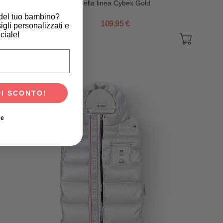
della linea Cybex Gold
 del tuo bambino?
109,95 €
igli personalizzati e
ciale!
scita del tuo bambino?
DI SCONTO!
ie