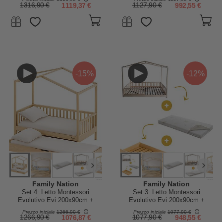
cm Antiacaro per Letto +
cm Antiacaro
1316,90 €
1119,37 €
1127,90 €
992,55 €
Materasso 11 cm Aloe Vera per
Cassetto
-15%
-12%
...
...
Family Nation
Family Nation
Set 4: Letto Montessori
Set 3: Letto Montessori
Evolutivo Evi 200x90cm +
Evolutivo Evi 200x90cm +
Letto/Cassetto + Materasso 12
Letto/Cassetto + Materasso 12
Prezzo iniziale
1266,90 €
Prezzo iniziale
1077,90 €
cm Aloe Vera per Letto +
cm Aloe Vera
1266,90 €
1076,87 €
1077,90 €
948,55 €