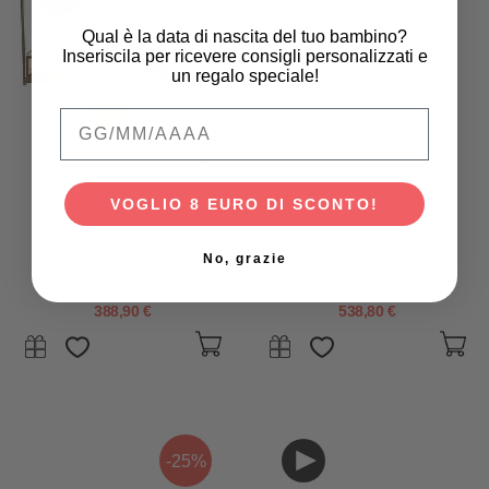
Qual è la data di nascita del tuo bambino?
Inseriscila per ricevere consigli personalizzati e
un regalo speciale!
Qual è la data di nascita del tuo bambino
VOGLIO 8 EURO DI SCONTO!
Family Nation
Family Nation
Set 2: Letto Montessori
Set 3: Letto Montessori
No, grazie
Evolutivo Evi 140x70cm +
Evolutivo Evi 140x70cm +
Materasso 11 cm Aloe Vera
Cassetto + Materasso 11 cm
Aloe Vera
388,90 €
538,80 €
-25%