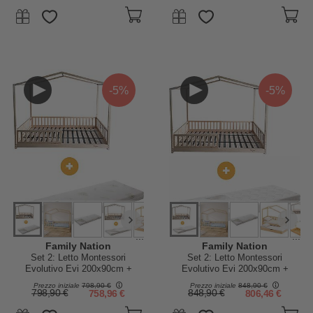
Materasso 11 cm Aloe Vera per
Cassetto
-5%
-5%
...
...
Family Nation
Family Nation
Set 2: Letto Montessori
Set 2: Letto Montessori
Evolutivo Evi 200x90cm +
Evolutivo Evi 200x90cm +
Materasso 12 cm Aloe Vera
Materasso 14 cm Antiacaro
Prezzo iniziale
798,90 €
Prezzo iniziale
848,90 €
798,90 €
758,96 €
848,90 €
806,46 €