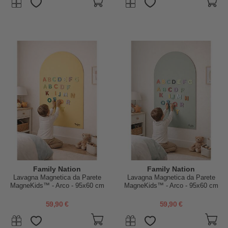
Family Nation
Family Nation
Lavagna Magnetica da Parete
Lavagna Magnetica da Parete
MagneKids™ - Arco - 95x60 cm
MagneKids™ - Arco - 95x60 cm
- Sabbia - Installazione Facile
- Verde Salvia - Installazione
Senza Fori
Facile Senza Fori
59,90 €
59,90 €