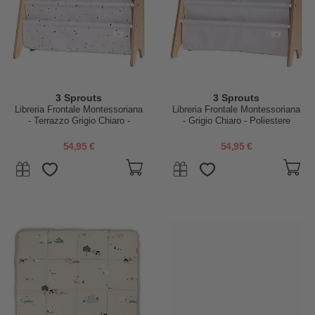
3 Sprouts
3 Sprouts
Libreria Frontale Montessoriana
Libreria Frontale Montessoriana
- Terrazzo Grigio Chiaro -
- Grigio Chiaro - Poliestere
Poliestere Riciclato - 61x63
Riciclato - 61x63 x25,4 cm
x25,4 cm
54,95 €
54,95 €