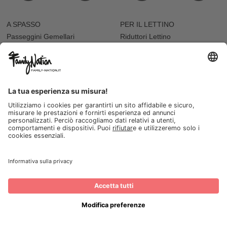
A SPASSO
PER IL LETTINO
Passeggini Gemellari
Riduttori Lettino
Carrozzine e Navicelle
Paracolpi
Seggiolini Auto
Set Copripiumino
Sacchi Passeggino
Lettini con Sbarre
Lenzuola e Federe
IN CAMERETTA
DECORO CAMERA
Letti Montessoriani
Adesivi e Decorazioni
Cassettiere
Adesivi da Parete
Letti e Culle
Tappeti e Pouf
Mensole
Cuscini Arredo
Sdraiette
Accessori Bambole
ALLATTAMENTO E PAPPA
VARIE
Biberon
Accappatoi e Asciugamani
Borracce
Vaschette Igiene