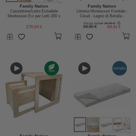
...
Family Nation
Family Nation
Cassettone/Letto Estraibile
Libreria Montessori Frontale -
Montessori Evi per Letti 200 x
Cloud - Legno di Betulla -
90 cm - Doghe incluse
Natural
Prezzo iniziale
99,90 €
279,00 €
99,90 €
89,91 €
tornato
...