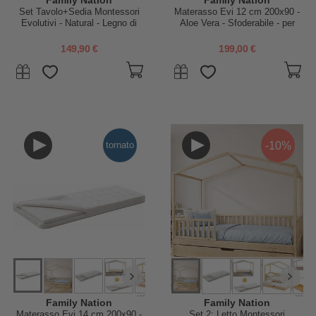
Family Nation
Family Nation
Set Tavolo+Sedia Montessori
Materasso Evi 12 cm 200x90 -
Evolutivi - Natural - Legno di
Aloe Vera - Sfoderabile - per
Betulla - Cresce Con Il Tuo
Letto Montessori Evolutivo Evi
Bambino
4 in 1
149,90 €
199,00 €
-10%
tornato
...
...
Family Nation
Family Nation
Materasso Evi 14 cm 200x90 -
Set 2: Letto Montessori