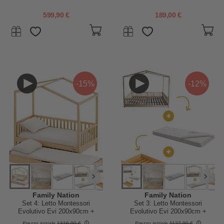
incluso - dalla Nascita a 99 anni
195x90 - Aloe Vera - per Letto
Estraibile Montessori
599,90 €
189,00 €
-15%
-12%
...
...
Family Nation
Family Nation
Set 4: Letto Montessori
Set 3: Letto Montessori
Evolutivo Evi 200x90cm +
Evolutivo Evi 200x90cm +
Letto/Cassetto + Materasso 14
Letto/Cassetto + Materasso 14
Prezzo iniziale
1316,90 €
Prezzo iniziale
1127,90 €