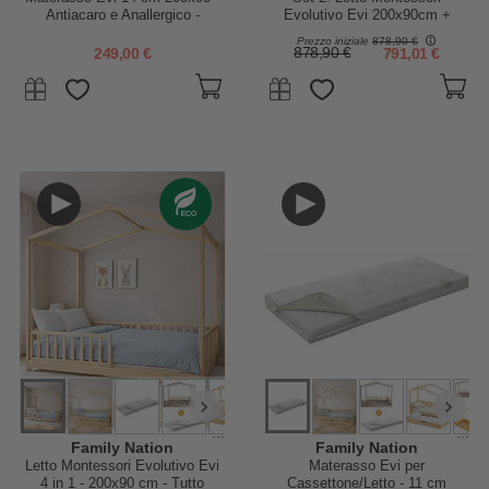
Antiacaro e Anallergico -
Evolutivo Evi 200x90cm +
Sfoderabile - per Letto
Letto/Cassetto
Prezzo iniziale
878,90 €
Montessori Evolutivo Evi 4 in 1
249,00 €
878,90 €
791,01 €
...
...
Family Nation
Family Nation
Letto Montessori Evolutivo Evi
Materasso Evi per
4 in 1 - 200x90 cm - Tutto
Cassettone/Letto - 11 cm