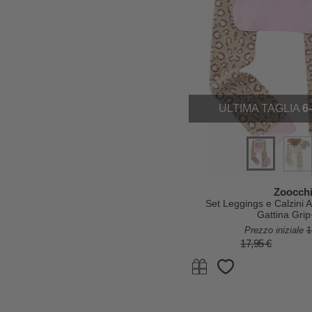
ULTIMA TAGLIA
6
Zoocchi
Set Leggings e Calzini An
Gattina Gri
Prezzo iniziale
1
17,95 €