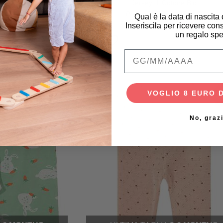
one Bio
Jersey di Cotone Bio
4,00 €
Prezzo iniziale
24,75 €
Qual è la data di nascita
12,00 €
24,75 €
12,38 €
Inseriscila per ricevere cons
un regalo spe
Qual è la data di na
VOGLIO 8 EURO 
-50%
-
No, graz