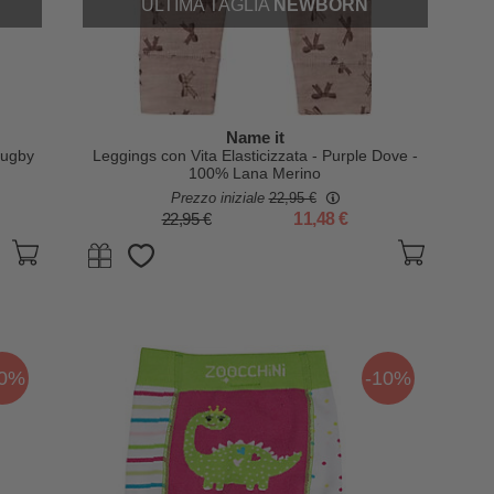
ULTIMA TAGLIA
NEWBORN
Name it
Rugby
Leggings con Vita Elasticizzata - Purple Dove -
100% Lana Merino
Prezzo iniziale
22,95 €
22,95 €
11,48 €
10%
-10%