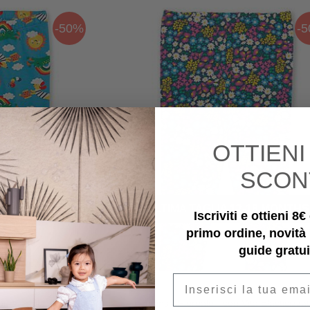
-50%
-
OTTIEN
SCON
-12 MONTHS
ULTIMA TAGLIA
12-18 MONTHS
Iscriviti e ottieni 8
primo ordine, novità
guide gratui
Email
Kite
n Vita Elasticizzata -
Leggins - Floreale - con Vita Elasticizzat