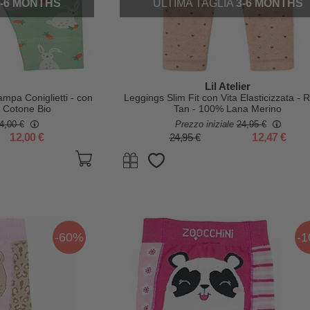
3-6 MONTHS
ULTIMA TAGLIA
3-6 MONTHS
Lil Atelier
ampa Coniglietti - con
Leggings Slim Fit con Vita Elasticizzata - 
 - Cotone Bio
Tan - 100% Lana Merino
4,00 €
Prezzo iniziale
24,95 €
12,00 €
24,95 €
12,47 €
-60%
-