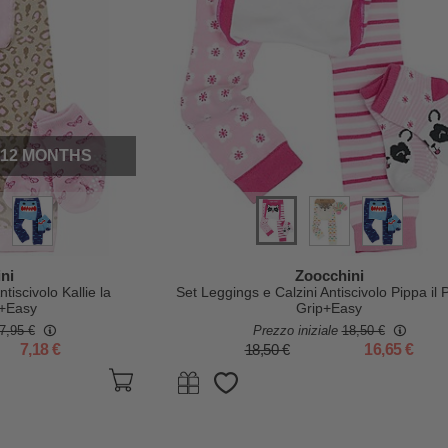
-12 MONTHS
ni
Zoocchini
tiscivolo Kallie la
Set Leggings e Calzini Antiscivolo Pippa il
p+Easy
Grip+Easy
7,95 €
Prezzo iniziale
18,50 €
7,18 €
18,50 €
16,65 €