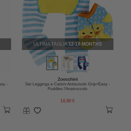
ULTIMA TAGLIA
12-18 MONTHS
Zoocchini
asy -
Set Leggings e Calzini Antiscivolo Grip+Easy -
Puddles l’Anatroccolo
16,90 €