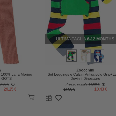
ULTIMA TAGLIA
6-12 MONTHS
a
Zoocchini
 - 100% Lana Merino
Set Leggings e Calzini Antiscivolo Grip+E
ta GOTS
Devin il Dinosauro
9,00 €
Prezzo iniziale
14,90 €
29,25 €
14,90 €
10,43 €