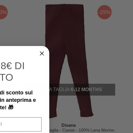
50%
-25%
I
8€ DI
TO
ULTIMA TAGLIA
6-12 MONTHS
€ di sconto sul
 in anteprima e
te! 🎁
Disana
a -
Leggings in Maglia - Cassis - 100% Lana Merino