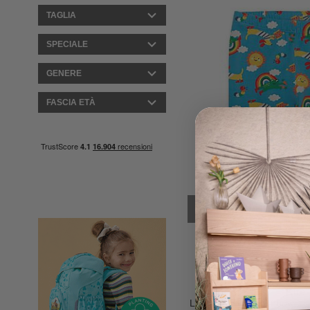
TAGLIA
SPECIALE
GENERE
FASCIA ETÀ
ULTIMA TAGLIA
6
Kite
Leggins - Blu - Rainbow - co