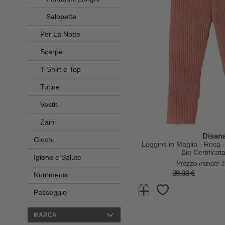
Salopette
Per La Notte
Scarpe
T-Shirt e Top
Tutine
Vestiti
Zaini
Disan
Giochi
Leggins in Maglia - Rosa
Bio Certifica
Igiene e Salute
Prezzo iniziale
3
39,00 €
Nutrimento
Passeggio
MARCA