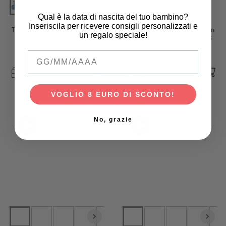
Qual è la data di nascita del tuo bambino?
Banwood
Banwood
Inseriscila per ricevere consigli personalizzati e
Triciclo Legno ed Ecopelle con
Triciclo Legno ed Ecopelle con
un regalo speciale!
Cestino - Blu - Dai 3 anni
Cestino - Rosa Antico - Dai 3
anni
Qual è la data di nascita del tuo bambino
149,00 €
149,00 €
VOGLIO 8 EURO DI SCONTO!
No, grazie