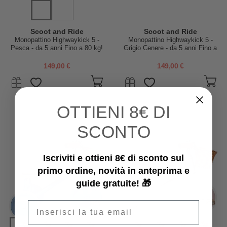
Scoot and Ride
Scoot and Ride
Monopattino Highwaykick 5 -
Monopattino Highwaykick 5 -
Pesca - da 5 anni Fino a 80 kg!
Grigio Cenere - da 5 anni Fino a
80 kg!
149,00 €
149,00 €
OTTIENI
8€ DI
SCONTO
Iscriviti e ottieni 8€ di sconto sul
primo ordine, novità in anteprima e
guide gratuite! 🎁
Email