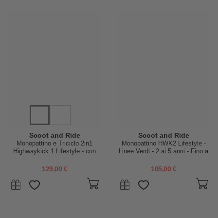
Scoot and Ride
Scoot and Ride
Monopattino e Triciclo 2in1
Monopattino HWK2 Lifestyle -
Highwaykick 1 Lifestyle - con
Linee Verdi - 2 ai 5 anni - Fino a
Portaoggetti - Zebra - Da 1 a 5
50kg!
anni
129,00 €
105,00 €