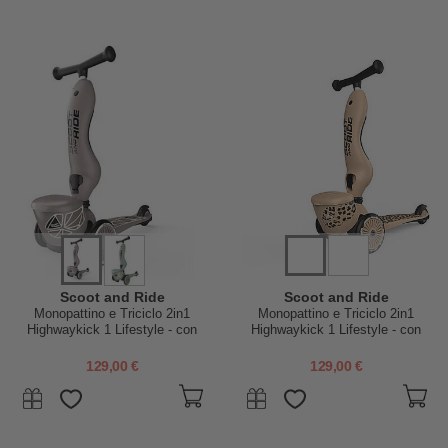
Scoot and Ride
Scoot and Ride
Monopattino e Triciclo 2in1
Monopattino e Triciclo 2in1
Highwaykick 1 Lifestyle - con
Highwaykick 1 Lifestyle - con
Portaoggetti - Brown Lines - Da
Portaoggetti - Leopardato - Da 1
1 a 5 anni
a 5 anni
129,00 €
129,00 €