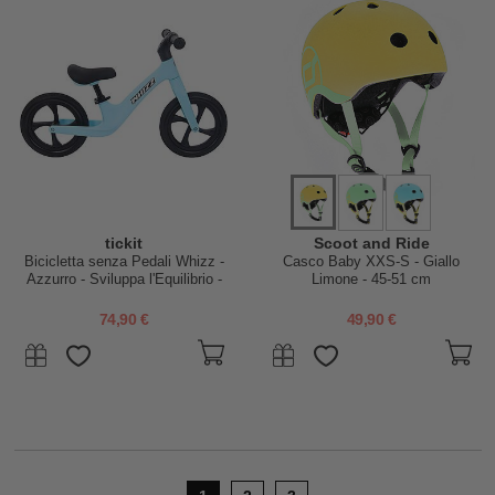
tickit
Scoot and Ride
Bicicletta senza Pedali Whizz -
Casco Baby XXS-S - Giallo
Azzurro - Sviluppa l'Equilibrio -
Limone - 45-51 cm
+2 Anni
74,90 €
49,90 €