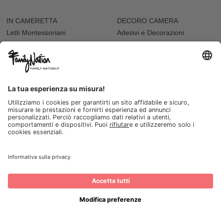
IN CAMERETTA
DECORO CAMERA
Letti Montessoriani
Adesivi e Decorazioni
Cassettiere
Adesivi da Parete
Letti e Culle
Tappeti e Pouf
Mensole
Cuscini Arredo
Sdraiette
Accessori Bambole
ALLATTAMENTO E PAPPA
VARIE
Biberon
Accappatoi e Asciugamani
Borracce
Vaschette Igiene
Contenitori Cibo
Seggioloni
Tazze e Bicchieri
I NOSTRI NEGOZI
Seggioloni
FESTA
Abbigliamento da cerimonia
Festa del Papà