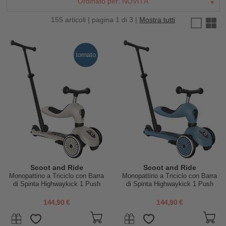
Ordinato per:
NOVITÀ
155 articoli | pagina 1 di 3 |
Mostra tutti
tornato
Scoot and Ride
Scoot and Ride
Monopattino a Triciclo con Barra
Monopattino a Triciclo con Barra
di Spinta Highwaykick 1 Push
di Spinta Highwaykick 1 Push
and Go - Ash
and Go - Steel
144,90 €
144,90 €