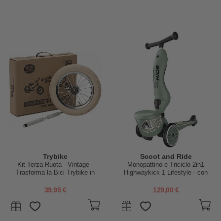
Trybike
Scoot and Ride
Kit Terza Ruota - Vintage -
Monopattino e Triciclo 2in1
Trasforma la Bici Trybike in
Highwaykick 1 Lifestyle - con
Triciclo!
Portaoggetti - Green Lines - Da
1 a 5 anni
39,95 €
129,00 €