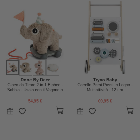
Done By Deer
Tryco Baby
Gioco da Tirare 2-in-1 Elphee -
Carrello Primi Passi in Legno -
Sabbia - Usalo con il Vagone o
Multiattività - 12+ m
Come Peluche! - 12m+
54,95 €
69,95 €