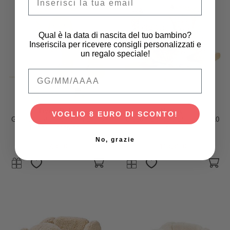
Qual è la data di nascita del tuo bambino?
Inseriscila per ricevere consigli personalizzati e
un regalo speciale!
Qual è la data di nascita del tuo bambino
Tryco Baby
Nattou
VOGLIO 8 EURO DI SCONTO!
Giocattolo da Trainare in Legno
Gioco a Dondolo Elefante - +10
- Leone - Incoraggia il
mesi
Movimento - 10+ m
No, grazie
7,95 €
139,95 €