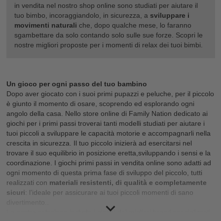
in vendita nel nostro shop online sono studiati per aiutare il
tuo bimbo, incoraggiandolo, in sicurezza, a
sviluppare i
movimenti naturali
che, dopo qualche mese, lo faranno
sgambettare da solo contando solo sulle sue forze. Scopri le
nostre migliori proposte per i momenti di relax dei tuoi bimbi.
Un gioco per ogni passo del tuo bambino
Dopo aver giocato con i suoi primi
pupazzi e peluche
, per il piccolo
è giunto il momento di osare, scoprendo ed esplorando ogni
angolo della casa. Nello store online di Family Nation dedicato ai
giochi per i primi passi troverai tanti modelli studiati per aiutare i
tuoi piccoli a sviluppare le capacità motorie e accompagnarli nella
crescita in sicurezza. Il tuo piccolo inizierà ad esercitarsi nel
trovare il suo equilibrio in posizione eretta,sviluppando i sensi e la
coordinazione. I giochi primi passi in vendita online sono adatti ad
ogni momento di questa prima fase di sviluppo del piccolo, tutti
realizzati con
materiali resistenti, di qualità e completamente
sicuri
: l’ideale per assicurare ai tuoi piccoli momenti di sano
divertimento..
La nostra selezione include i giochi dei migliori brand specializzati