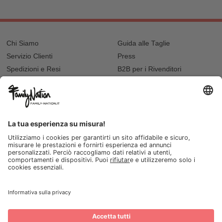
Chi Siamo
Guida alle Taglie
Servizio Clienti
Press
Spedizioni e Resi
B2B per i Rivenditori
Privacy
Cookie Policy
Recupero password?
Lavora con noi
Lista regalo e nascita
I nostri negozi