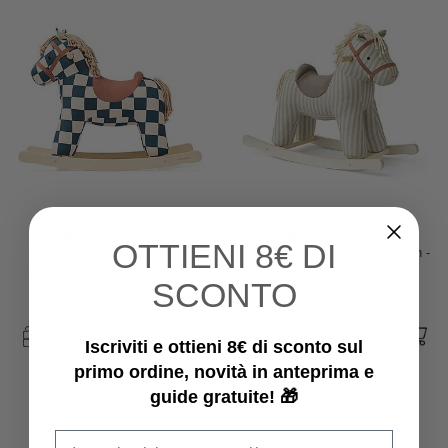
Kid's Concept
Kid's Concept
OTTIENI
8€ DI
Cavallo a Dondolo - Miro -
Cavallo a Dondolo - Sam Aiden -
Scacchi - Petrolio e Bianco -
Righe - 18m+
SCONTO
18m+
119,00 €
115,95 €
Iscriviti e ottieni 8€ di sconto sul
primo ordine, novità in anteprima e
guide gratuite! 🎁
Email