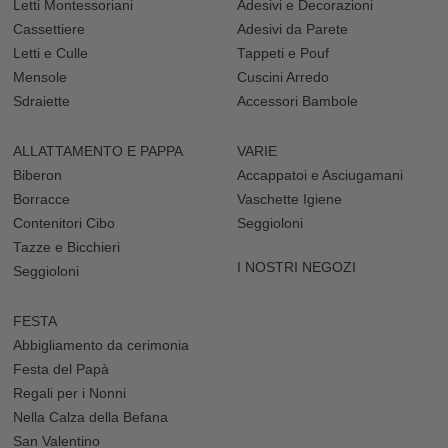
Letti Montessoriani
Adesivi e Decorazioni
Cassettiere
Adesivi da Parete
Letti e Culle
Tappeti e Pouf
Mensole
Cuscini Arredo
Sdraiette
Accessori Bambole
ALLATTAMENTO E PAPPA
VARIE
Biberon
Accappatoi e Asciugamani
Borracce
Vaschette Igiene
Contenitori Cibo
Seggioloni
Tazze e Bicchieri
I NOSTRI NEGOZI
Seggioloni
FESTA
Abbigliamento da cerimonia
Festa del Papà
Regali per i Nonni
Nella Calza della Befana
San Valentino