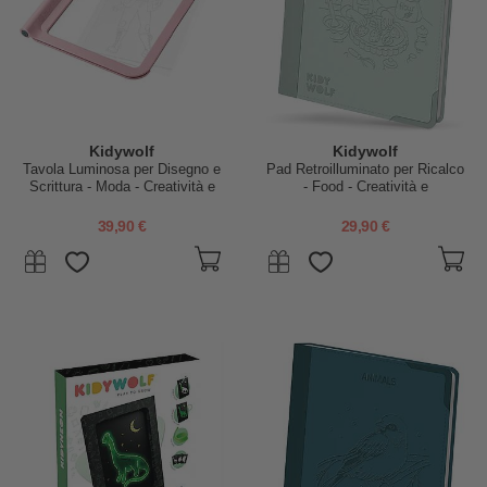
Kidywolf
Kidywolf
Tavola Luminosa per Disegno e
Pad Retroilluminato per Ricalco
Scrittura - Moda - Creatività e
- Food - Creatività e
Divertimento per Bambini - 5+
Divertimento per Bambini - 6+
anni
anni
39,90 €
29,90 €