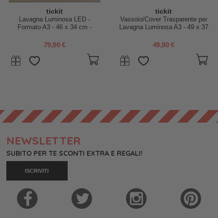
tickit
tickit
Lavagna Luminosa LED -
Vassoio/Cover Trasparente per
Formato A3 - 46 x 34 cm -
Lavagna Luminosa A3 - 49 x 37
Stimola il Divertimento e la
cm
Conoscenza Sensoriale
79,90 €
49,90 €
NEWSLETTER
SUBITO PER TE SCONTI EXTRA E REGALI!
ISCRIVITI