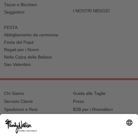
Tazze e Bicchieri
I NOSTRI NEGOZI
Seggioloni
FESTA
Abbigliamento da cerimonia
Festa del Papà
Regali per i Nonni
Nella Calza della Befana
San Valentino
Chi Siamo
Guida alle Taglie
Servizio Clienti
Press
Spedizioni e Resi
B2B per i Rivenditori
Privacy
Cookie Policy
Recupero password?
Lavora con noi
Lista regalo e nascita
I nostri negozi