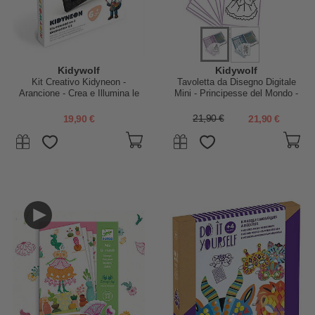
Kidywolf
Kidywolf
Kit Creativo Kidyneon -
Tavoletta da Disegno Digitale
Arancione - Crea e Illumina le
Mini - Principesse del Mondo -
tue Idee
4+ anni
19,90 €
21,90 €
21,90 €