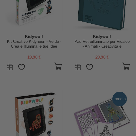
Kidywolf
Kidywolf
Kit Creativo Kidyneon - Verde -
Pad Retroilluminato per Ricalco
Crea e Illumina le tue Idee
- Animali - Creatività e
Divertimento per Bambini -
8+anni
19,90 €
29,90 €
tornato