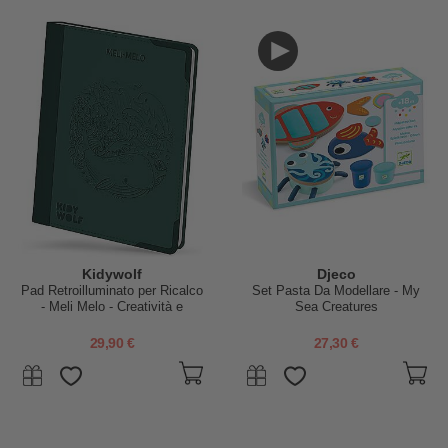
Kidywolf
Djeco
Pad Retroilluminato per Ricalco
Set Pasta Da Modellare - My
- Meli Melo - Creatività e
Sea Creatures
Divertimento per Bambini - 10+
anni
29,90 €
27,30 €