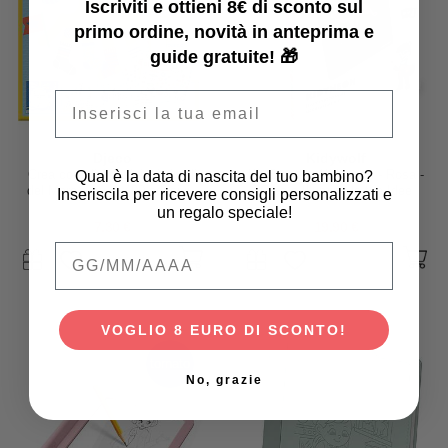
Iscriviti e ottieni 8€ di sconto sul
primo ordine, novità in anteprima e
guide gratuite! 🎁
Email
Djeco
Kidywolf
Qual è la data di nascita del tuo bambino?
Crea con gli Adesivi - Animali
Kit Creativo Kidyneon - Rosa -
del Mare - più di 400 adesivi -
Crea e Illumina le tue Idee
Inseriscila per ricevere consigli personalizzati e
3+ anni
un regalo speciale!
7,30 €
19,90 €
Qual è la data di nascita del tuo bambino
VOGLIO 8 EURO DI SCONTO!
tornato
No, grazie