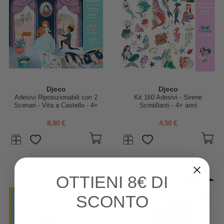
Djeco
Djeco
Adesivi Riposizionabili con 2
Kit 160 Adesivi - Sirene
Scenari - Vita a Castello - 4+
Scintillanti - 4+ anni
anni
8,90 €
4,50 €
OTTIENI
8€ DI
SCONTO