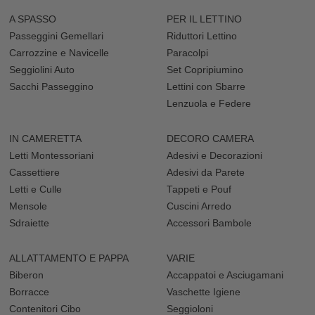
A SPASSO
PER IL LETTINO
Passeggini Gemellari
Riduttori Lettino
Carrozzine e Navicelle
Paracolpi
Seggiolini Auto
Set Copripiumino
Sacchi Passeggino
Lettini con Sbarre
Lenzuola e Federe
IN CAMERETTA
DECORO CAMERA
Letti Montessoriani
Adesivi e Decorazioni
Cassettiere
Adesivi da Parete
Letti e Culle
Tappeti e Pouf
Mensole
Cuscini Arredo
Sdraiette
Accessori Bambole
ALLATTAMENTO E PAPPA
VARIE
Biberon
Accappatoi e Asciugamani
Borracce
Vaschette Igiene
Contenitori Cibo
Seggioloni