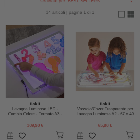
Ordinato per:
BEST SELLERS
34 articoli | pagina 1 di 1
tickit
tickit
Lavagna Luminosa LED -
Vassoio/Cover Trasparente per
Cambia Colore - Formato A3 -
Lavagna Luminosa A2 - 67 x 49
46 x 34 cm - Stimola il
cm
Divertimento e la Conoscenza
109,90 €
65,90 €
Sensoriale