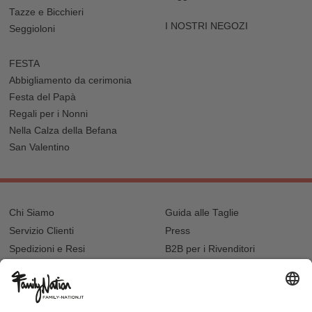
Tazze e Bicchieri
I NOSTRI NEGOZI
Seggioloni
FESTA
Abbigliamento da cerimonia
Festa del Papà
Regali per i Nonni
Nella Calza della Befana
San Valentino
Chi Siamo
Guida alle Taglie
Servizio Clienti
Press
Spedizioni e Resi
B2B per i Rivenditori
Privacy
Cookie Policy
Recupero password?
Lavora con noi
Lista regalo e nascita
I nostri negozi