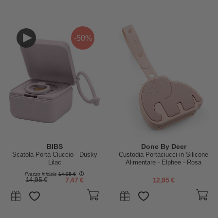
-50%
BIBS
Done By Deer
Scatola Porta Ciuccio - Dusky
Custodia Portaciucci in Silicone
Lilac
Alimentare - Elphee - Rosa
Cipria
Prezzo iniziale
14,95 €
14,95 €
7,47 €
12,95 €