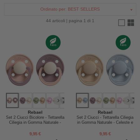
Ordinato per:
BEST SELLERS
44 articoli | pagina 1 di 1
Rebael
Rebael
Set 2 Ciucci Bicolore - Tettarella
Set 2 Ciucci - Tettarella Ciliegia
Ciliegia in Gomma Naturale -
in Gomma Naturale - Celeste e
Rosa Cipria e Lilla - Fatto in
Mandorla - Fatto in Danimarca -
Danimarca - Senza PBA, PVC e
Senza PBA, PVC e Flatati
9,95 €
9,95 €
Flatati