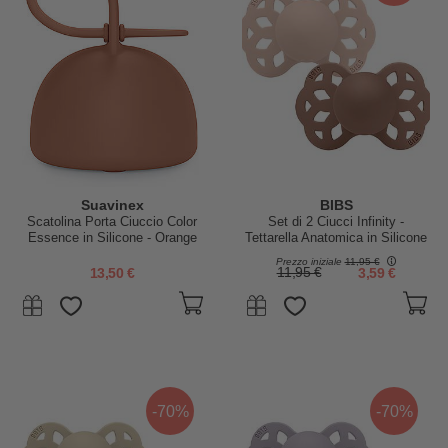
Suavinex
BIBS
Scatolina Porta Ciuccio Color
Set di 2 Ciucci Infinity -
Essence in Silicone - Orange
Tettarella Anatomica in Silicone
Sunset
- Rosa Cipria/Woodchuck -
Prezzo iniziale
11,95 €
Senza PBA e PVC!
13,50 €
11,95 €
3,59 €
-70%
-70%