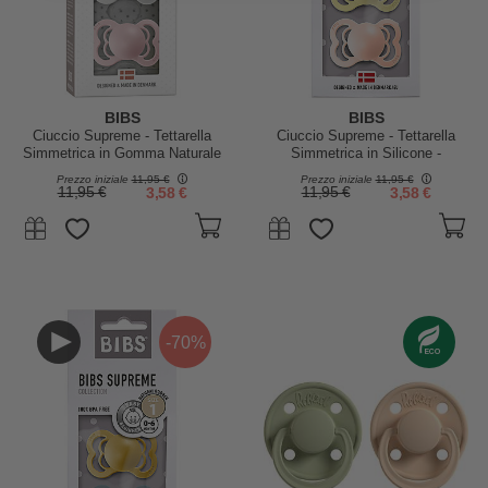
BIBS
BIBS
Ciuccio Supreme - Tettarella
Ciuccio Supreme - Tettarella
Simmetrica in Gomma Naturale
Simmetrica in Silicone -
- Haze e Rosa - Senza PBA,
Sunshine e Peach Sunset -
Prezzo iniziale
11,95 €
Prezzo iniziale
11,95 €
PVC e Flatati
Senza PBA, PVC e Flatati
11,95 €
3,58 €
11,95 €
3,58 €
-70%