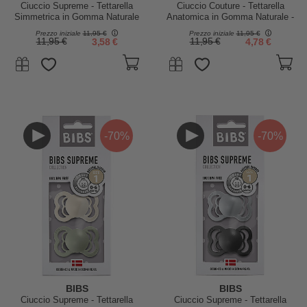
Ciuccio Supreme - Tettarella
Ciuccio Couture - Tettarella
Simmetrica in Gomma Naturale
Anatomica in Gomma Naturale -
- Honey Bee e Oliva - Senza
Haze e Rosa - Senza PBA,
Prezzo iniziale
11,95 €
Prezzo iniziale
11,95 €
PBA, PVC e Flatati
PVC e Flatati
11,95 €
3,58 €
11,95 €
4,78 €
-70%
-70%
BIBS
BIBS
Ciuccio Supreme - Tettarella
Ciuccio Supreme - Tettarella