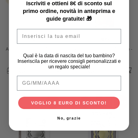
Iscriviti e ottieni 8€ di sconto sul
primo ordine, novità in anteprima e
guide gratuite! 🎁
Email
BIBS
BIBS
Ciuccio Colour - Tettarella
Ciuccio Couture - Tettarella
Anatomica in Gomma Naturale -
Anatomica in Gomma Naturale -
Avorio e Verde Salvia - Senza
Meadow e Earth - Senza PBA,
Qual è la data di nascita del tuo bambino?
Prezzo iniziale
11,95 €
PBA, PVC e Flatati
PVC e Flatati
9,95 €
9,95 €
11,95 €
4,78 €
Inseriscila per ricevere consigli personalizzati e
un regalo speciale!
Qual è la data di nascita del tuo bambino
-70%
-70%
VOGLIO 8 EURO DI SCONTO!
No, grazie