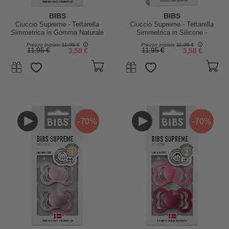
BIBS
BIBS
Ciuccio Supreme - Tettarella
Ciuccio Supreme - Tettarella
Simmetrica in Gomma Naturale
Simmetrica in Silicone -
- Sunshine e Peach Sunset -
Meadow e Earth - Senza PBA,
Prezzo iniziale
11,95 €
Prezzo iniziale
11,95 €
Senza PBA, PVC e Flatati
PVC e Flatati
11,95 €
3,58 €
11,95 €
3,58 €
-70%
-70%