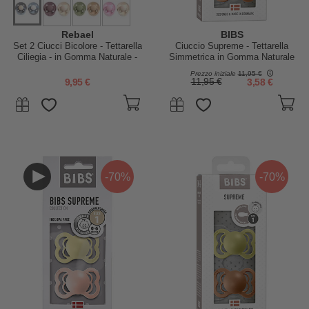
Rebael
BIBS
Set 2 Ciucci Bicolore - Tettarella
Ciuccio Supreme - Tettarella
Ciliegia - in Gomma Naturale -
Simmetrica in Gomma Naturale
Grigio e Celeste - Fatto in
- Meadow e Earth - Senza PBA,
Prezzo iniziale
11,95 €
Danimarca - Senza PBA, PVC e
PVC e Flatati
9,95 €
11,95 €
3,58 €
Flatati
-70%
-70%