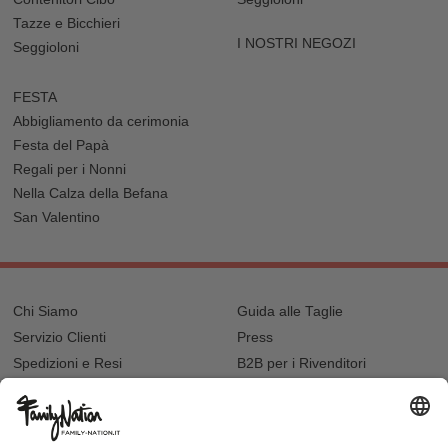
Tazze e Bicchieri
I NOSTRI NEGOZI
Seggioloni
FESTA
Abbigliamento da cerimonia
Festa del Papà
Regali per i Nonni
Nella Calza della Befana
San Valentino
Chi Siamo
Guida alle Taglie
Servizio Clienti
Press
Spedizioni e Resi
B2B per i Rivenditori
Privacy
Cookie Policy
Recupero password?
Lavora con noi
Lista regalo e nascita
I nostri negozi