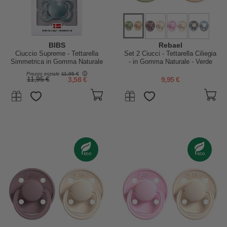
BIBS
Rebael
Ciuccio Supreme - Tettarella
Set 2 Ciucci - Tettarella Ciliegia
Simmetrica in Gomma Naturale
- in Gomma Naturale - Verde
- Senape e Petrolio - Senza
Chiaro e Mandorla - Ftto in
Prezzo iniziale
11,95 €
PBA, PVC e Flatati
Danimarca - Senza PBA, PVC e
11,95 €
3,58 €
9,95 €
Flatati