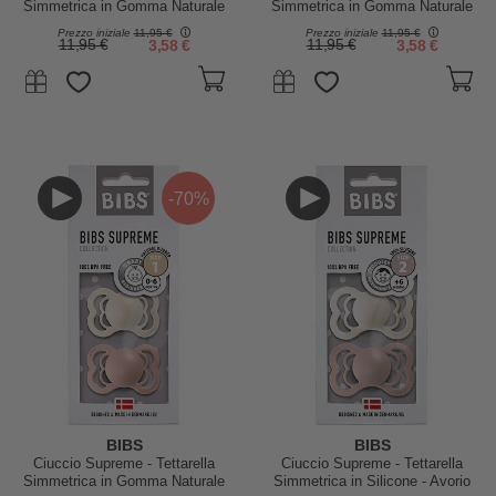
Simmetrica in Gomma Naturale
Simmetrica in Gomma Naturale
- Avorio e Verde Salvia - Senza
- Cloud e Nero - Senza PBA,
Prezzo iniziale
11,95 €
Prezzo iniziale
11,95 €
PBA, PVC e Flatati
PVC e Flatati
11,95 €
3,58 €
11,95 €
3,58 €
-70%
BIBS
BIBS
Ciuccio Supreme - Tettarella
Ciuccio Supreme - Tettarella
Simmetrica in Gomma Naturale
Simmetrica in Silicone - Avorio