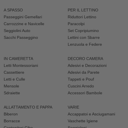
I modelli in silicone sono generalmente preferiti nei primi mesi del
A SPASSO
PER IL LETTINO
bambino, quando la sua dieta è ancora principalmente composta
di
omogeneizzati
, mentre il caucciù, che meglio si presta ai primi
Passeggini Gemellari
Riduttori Lettino
morsi, è spesso consigliato per i neonati in età più avanzata.
Carrozzine e Navicelle
Paracolpi
I succhietti proposti sono forniti anche di mascherina dalla forma
Seggiolini Auto
Set Copripiumino
ergonomica, e i migliori modelli vengono venduti insieme al
reggi
Sacchi Passeggino
Lettini con Sbarre
ciuccio
che permette al neonato di portarlo facilmente sempre
Lenzuola e Federe
con sé. Questi sono realizzati in gomma, plastica o tessuto,
colorati per divertire i più piccoli e stimolare la loro fantasia.
Scopri tutti i modelli del nostro catalogo, e scegli l’offerta dei grandi
IN CAMERETTA
DECORO CAMERA
brand come Nibbling e Pebble per donare al tuo piccolo un
Letti Montessoriani
Adesivi e Decorazioni
accessorio utile e indispensabile per la sua infanzia. Entra su
Cassettiere
Adesivi da Parete
FamilyNation e acquista il succhietto ideale per lui.
Letti e Culle
Tappeti e Pouf
Mensole
Cuscini Arredo
Sdraiette
Accessori Bambole
ALLATTAMENTO E PAPPA
VARIE
Biberon
Accappatoi e Asciugamani
Borracce
Vaschette Igiene
Contenitori Cibo
Seggioloni