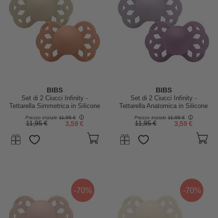
BIBS
BIBS
Set di 2 Ciucci Infinity -
Set di 2 Ciucci Infinity -
Tettarella Simmetrica in Silicone
Tettarella Anatomica in Silicone
- Vaniglia/Pesca - Senza PBA e
- Fossil Grey/Mauve - Senza
Prezzo iniziale
11,95 €
Prezzo iniziale
11,95 €
PVC!
PBA e PVC!
11,95 €
3,59 €
11,95 €
3,59 €
-70%
-70%