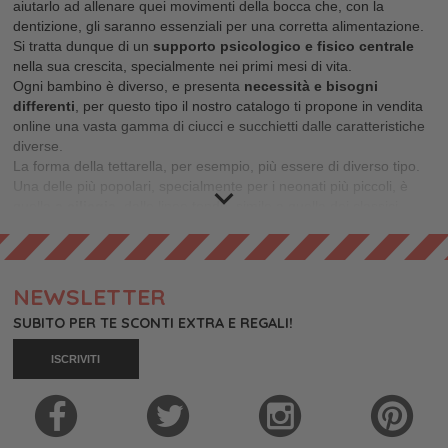
aiutarlo ad allenare quei movimenti della bocca che, con la
dentizione, gli saranno essenziali per una corretta alimentazione.
Si tratta dunque di un
supporto psicologico e fisico centrale
nella sua crescita, specialmente nei primi mesi di vita.
Ogni bambino è diverso, e presenta
necessità e bisogni
differenti
, per questo tipo il nostro catalogo ti propone in vendita
online una vasta gamma di ciucci e succhietti dalle caratteristiche
diverse.
La forma della tettarella, per esempio, più essere di diverso tipo.
Una delle più popolari, specialmente per i neonati più piccoli, è
quella
a ciliegia
, dalle linee tonde, simile a quella dei classici
biberon per neonati
, per ricordare maggiormente la forma del
seno alla quale il bimbo è abituato.
Molto apprezzati anche i ciucci con la tettarella
a goccia
, che
presentano una forma ellittica e leggermente schiacciata, pensata
NEWSLETTER
per accarezzare il palato del piccolo e favorire maggiormente il
SUBITO PER TE SCONTI EXTRA E REGALI!
movimento di suzione, specialmente se usati con i
massaggiagengive per bambini
. Altra caratteristica importante dei
ISCRIVITI
ciucciotti è data dal materiale con il quale sono realizzati.
Sul nostro store sono presenti principalmente succhietti in
silicone
alimentare FDA e in gomma naturale di caucciù
. Entrambi
questi materiali sono anallergici e sicuri, utilizzati appositamente
per garantire la massima igiene.