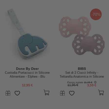
-70%
Done By Deer
BIBS
Custodia Portaciucci in Silicone
Set di 2 Ciucci Infinity -
Alimentare - Elphee - Blu
Tettarella Anatomica in Silicone
- Blossom/Dusky Lilac - Senza
Prezzo iniziale
11,95 €
PBA e PVC!
12,95 €
11,95 €
3,59 €