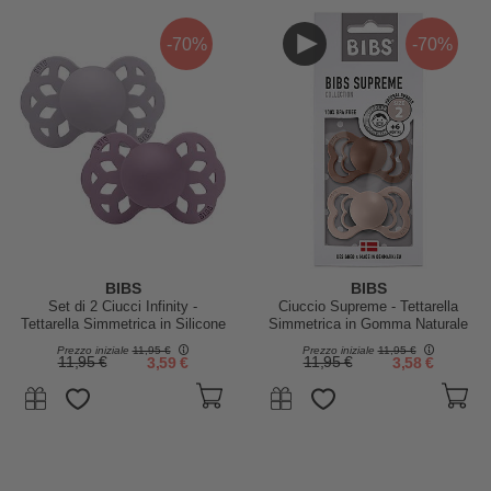
-70%
-70%
BIBS
BIBS
Set di 2 Ciucci Infinity -
Ciuccio Supreme - Tettarella
Tettarella Simmetrica in Silicone
Simmetrica in Gomma Naturale
- Fossil Grey/Mauve - Senza
- Woodchuck e Rosa Cipria -
Prezzo iniziale
11,95 €
Prezzo iniziale
11,95 €
PBA e PVC!
Senza PBA, PVC e Flatati
11,95 €
3,59 €
11,95 €
3,58 €