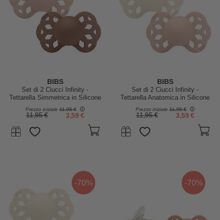
BIBS
BIBS
Set di 2 Ciucci Infinity -
Set di 2 Ciucci Infinity -
Tettarella Simmetrica in Silicone
Tettarella Anatomica in Silicone
- Rosa Cipria/Woodchuck -
- Avorio/Rosa Cipria - Senza
Prezzo iniziale
11,95 €
Prezzo iniziale
11,95 €
Senza PBA e PVC!
PBA e PVC!
11,95 €
3,59 €
11,95 €
3,59 €
-70%
-70%