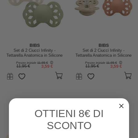
BIBS
BIBS
Set di 2 Ciucci Infinity -
Set di 2 Ciucci Infinity -
Tettarella Anatomica in Silicone
Tettarella Anatomica in Silicone
- Avorio/Salvia - Senza PBA e
- Vaniglia/Pesca - Senza PBA e
Prezzo iniziale
11,95 €
Prezzo iniziale
11,95 €
PVC!
PVC!
11,95 €
3,59 €
11,95 €
3,59 €
-60%
OTTIENI
8€ DI
SCONTO