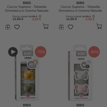
BIBS
BIBS
Ciuccio Supreme - Tettarella
Ciuccio Supreme - Tettarella
Simmetrica in Gomma Naturale
Simmetrica in Gomma Naturale
- Lilla Chiaro e Heather - Senza
- Corallo e Ruby - Senza PBA,
Prezzo iniziale
11,95 €
Prezzo iniziale
11,95 €
PBA, PVC e Flatati
PVC e Flatati
11,95 €
3,58 €
11,95 €
3,58 €
-70%
-60%
BIBS
BIBS