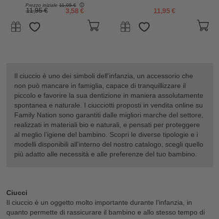
- Avorio e Rosa Cipria - Senza
e Rosa Cipria - Senza PBA,
Prezzo iniziale
11,95 €
PBA, PVC e Flatati
PVC e Flatati
11,95 €
3,58 €
11,95 €
Il ciuccio è uno dei simboli dell’infanzia, un accessorio che
non può mancare in famiglia, capace di tranquillizzare il
piccolo e favorire la sua dentizione in maniera assolutamente
spontanea e naturale. I ciucciotti proposti in vendita online su
Family Nation sono garantiti dalle migliori marche del settore,
realizzati in materiali bio e naturali, e pensati per proteggere
al meglio l’igiene del bambino. Scopri le diverse tipologie e i
modelli disponibili all’interno del nostro catalogo, scegli quello
più adatto alle necessità e alle preferenze del tuo bambino.
Ciucci
Il ciuccio è un oggetto molto importante durante l’infanzia, in
quanto permette di rassicurare il bambino e allo stesso tempo di