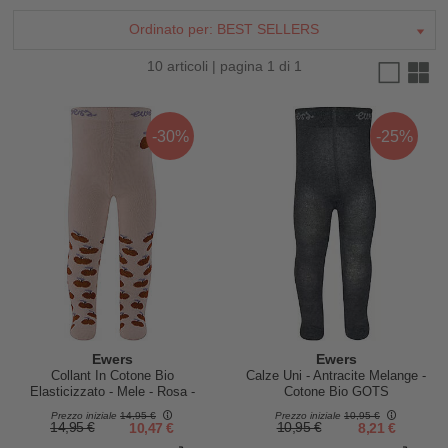
Ordinato per:
BEST SELLERS
10 articoli | pagina 1 di 1
-30%
-25%
Ewers
Ewers
Collant In Cotone Bio
Calze Uni - Antracite Melange -
Elasticizzato - Mele - Rosa -
Cotone Bio GOTS
Certificato GOTS
Prezzo iniziale
14,95 €
Prezzo iniziale
10,95 €
14,95 €
10,47 €
10,95 €
8,21 €