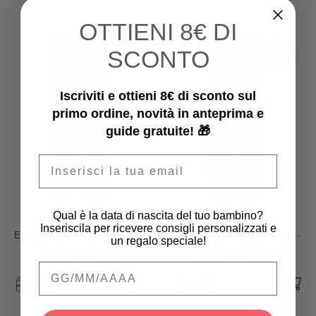
OTTIENI
8€ DI
SCONTO
-30%
-30%
Iscriviti e ottieni 8€ di sconto sul
primo ordine, novità in anteprima e
guide gratuite! 🎁
Email
Ewers
Ewers
Qual è la data di nascita del tuo bambino?
Collant In Cotone Bio
Collant In Cotone Bio
Inseriscila per ricevere consigli personalizzati e
Elasticizzato - Elefanti - Grigio -
Elasticizzato - Uccellini - Lilla -
un regalo speciale!
Certificato GOTS
Certificato GOTS
Prezzo iniziale
13,95 €
Prezzo iniziale
14,95 €
13,95 €
9,76 €
14,95 €
10,47 €
Qual è la data di nascita del tuo bambino