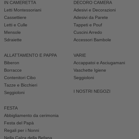
IN CAMERETTA
DECORO CAMERA
Letti Montessoriani
Adesivi e Decorazioni
Cassettiere
Adesivi da Parete
Letti e Culle
Tappeti e Pouf
Mensole
Cuscini Arredo
Sdraiette
Accessori Bambole
ALLATTAMENTO E PAPPA
VARIE
Biberon
Accappatoi e Asciugamani
Borracce
Vaschette Igiene
Contenitori Cibo
Seggioloni
Tazze e Bicchieri
I NOSTRI NEGOZI
Seggioloni
FESTA
Abbigliamento da cerimonia
Festa del Papà
Regali per i Nonni
Nella Calza della Befana