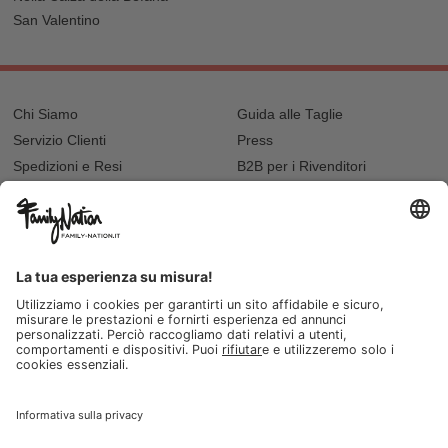
San Valentino
Chi Siamo
Guida alle Taglie
Servizio Clienti
Press
Spedizioni e Resi
B2B per i Rivenditori
Privacy
Cookie Policy
Recupero password?
Lavora con noi
Lista regalo e nascita
I nostri negozi