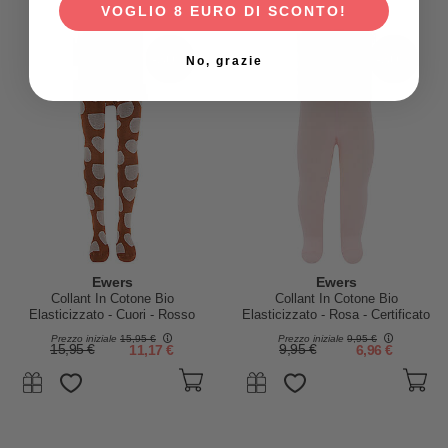
VOGLIO 8 EURO DI SCONTO!
-30%
-30%
No, grazie
Ewers
Ewers
Collant In Cotone Bio
Collant In Cotone Bio
Elasticizzato - Cuori - Rosso
Elasticizzato - Rosa - Certificato
Mattone - Certificato GOTS
GOTS
Prezzo iniziale
15,95 €
Prezzo iniziale
9,95 €
15,95 €
11,17 €
9,95 €
6,96 €