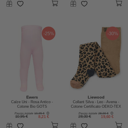
-25%
-30%
Ewers
Liewood
Calze Uni - Rosa Antico -
Collant Silva - Leo - Avena -
Cotone Bio GOTS
Cotone Certificato OEKO-TEX
Prezzo iniziale
10,95 €
Prezzo iniziale
28,00 €
10,95 €
8,21 €
28,00 €
19,60 €