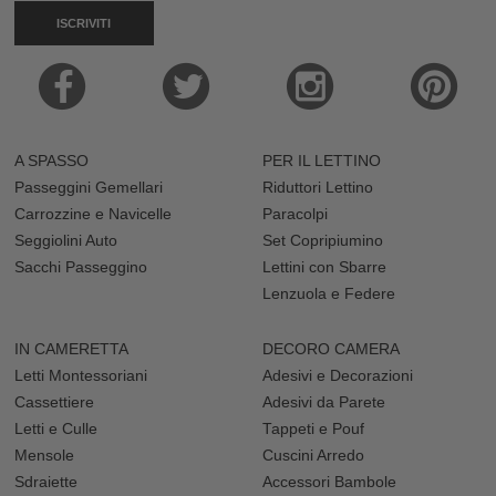
ISCRIVITI
A SPASSO
PER IL LETTINO
Passeggini Gemellari
Riduttori Lettino
Carrozzine e Navicelle
Paracolpi
Seggiolini Auto
Set Copripiumino
Sacchi Passeggino
Lettini con Sbarre
Lenzuola e Federe
IN CAMERETTA
DECORO CAMERA
Letti Montessoriani
Adesivi e Decorazioni
Cassettiere
Adesivi da Parete
Letti e Culle
Tappeti e Pouf
Mensole
Cuscini Arredo
Sdraiette
Accessori Bambole