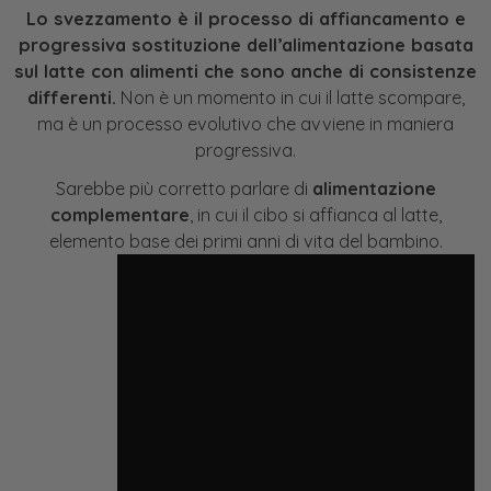
Lo svezzamento è il processo di affiancamento e
progressiva sostituzione dell’alimentazione basata
sul latte con alimenti che sono anche di consistenze
differenti.
Non è un momento in cui il latte scompare,
ma è un processo evolutivo che avviene in maniera
progressiva.
Sarebbe più corretto parlare di
alimentazione
complementare
, in cui il cibo si affianca al latte,
elemento base dei primi anni di vita del bambino.