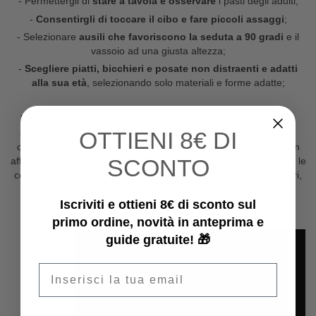
- Permettergli di
stare a tavola e osservare
i pasti degli adulti;
-
Consentirgli di toccare il cibo e fare piccoli assaggi
;
- Selezionare
ausili che favoriscono la seduta a 90 gradi
e il
vassoio ad una giusta altezza;
-
Scegliere piatti, bicchieri e posate non distraenti e adatti
alla sua età
, selezionando solo materiali e forme adatte;
Per il bambino è un’esperienza nuova
: fornire dei piatti che
OTTIENI
8€ DI
siano troppo attrattivi (colorati, pieni di disegni) può rendere le
cose più difficili. Sono preferibili cose semplici e neutre, per non
SCONTO
affaticarsi e distrarsi e per coordinare mano-bocca evitando che le
cose vadano di traverso. È bene non distrarli nemmeno con libri,
video, schermi: il bambino deve concentrasi su quello che sta
Iscriviti e ottieni 8€ di sconto sul
facendo, che è nuovo e faticoso.
primo ordine, novità in anteprima e
guide gratuite! 🎁
Email