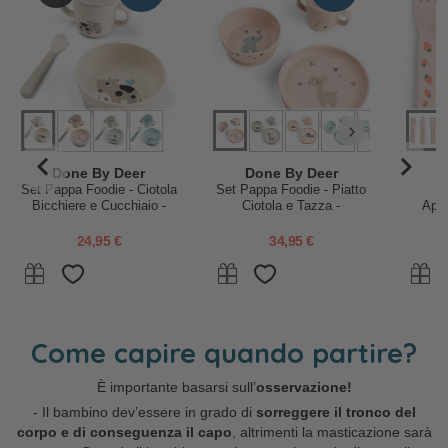
Done By Deer
Done By Deer
D
Set Pappa Foodie - Ciotola
Set Pappa Foodie - Piatto
Bicchiere e Cucchiaio -
Ciotola e Tazza -
Appr
Tiny Farm - Sabbia - 100%
Celebration - Cipria - 100%
PP Alimentare
PP Alimentare
24,95 €
34,95 €
Come capire quando partire?
È importante basarsi sull’
osservazione!
- Il bambino dev’essere in grado di
sorreggere il tronco del
corpo e di conseguenza il capo
, altrimenti la masticazione sarà