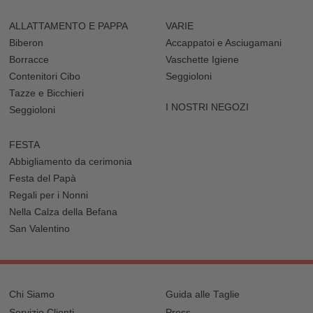
ALLATTAMENTO E PAPPA
VARIE
Biberon
Accappatoi e Asciugamani
Borracce
Vaschette Igiene
Contenitori Cibo
Seggioloni
Tazze e Bicchieri
I NOSTRI NEGOZI
Seggioloni
FESTA
Abbigliamento da cerimonia
Festa del Papà
Regali per i Nonni
Nella Calza della Befana
San Valentino
Chi Siamo
Guida alle Taglie
Servizio Clienti
Press