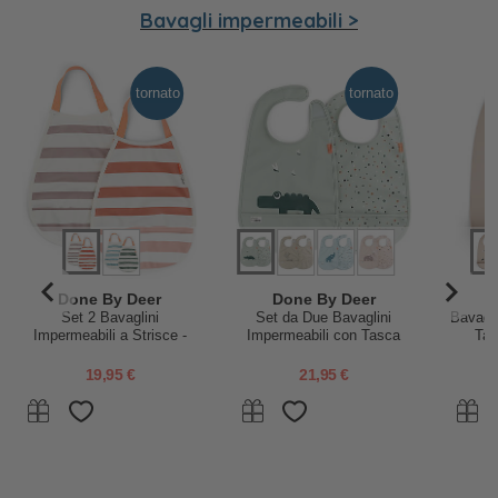
Bavagli impermeabili >
tornato
tornato
Done By Deer
Done By Deer
D
Set 2 Bavaglini
Set da Due Bavaglini
Bavagl
Impermeabili a Strisce -
Impermeabili con Tasca
Tas
Papaya e Cipria - con
Deer Friends - Croco - Blu
Sabbi
Tasca!
- certificato Oeko-Tex
19,95 €
21,95 €