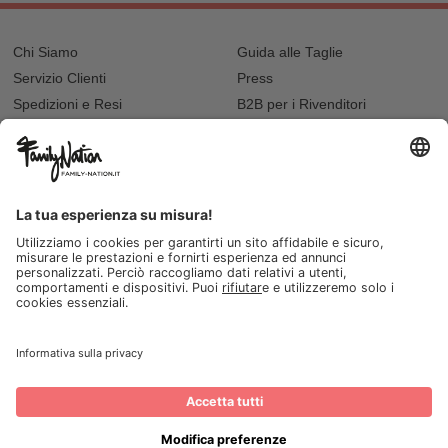
Chi Siamo
Guida alle Taglie
Servizio Clienti
Press
Spedizioni e Resi
B2B per i Rivenditori
Privacy
Cookie Policy
Recupero password?
Lavora con noi
Lista regalo e nascita
I nostri negozi
© 2026, Family Nation Società Benefit S.r.L. Firenze, Italia