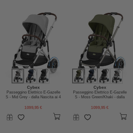
Cybex
Cybex
Passeggino Elettrico E-Gazelle
Passeggino Elettrico E-Gazelle
S - Mid Grey - dalla Nascita ai 4
S - Moss Green/Khaki - dalla
Anni - Multifunzionale
Nascita ai 4 Anni -
Multifunzionale
1099,95 €
1099,95 €