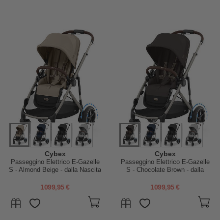
Cybex
Cybex
Passeggino Elettrico E-Gazelle
Passeggino Elettrico E-Gazelle
S - Almond Beige - dalla Nascita
S - Chocolate Brown - dalla
ai 4 Anni - Multifunzionale
Nascita ai 4 Anni -
Multifunzionale
1099,95 €
1099,95 €