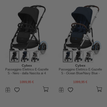
Cybex
Cybex
Passeggino Elettrico E-Gazelle
Passeggino Elettrico E-Gazelle
S - Nero - dalla Nascita ai 4
S - Ocean Blue/Navy Blue -
Anni - Multifunzionale
dalla Nascita ai 4 Anni -
Multifunzionale
1099,95 €
1099,95 €