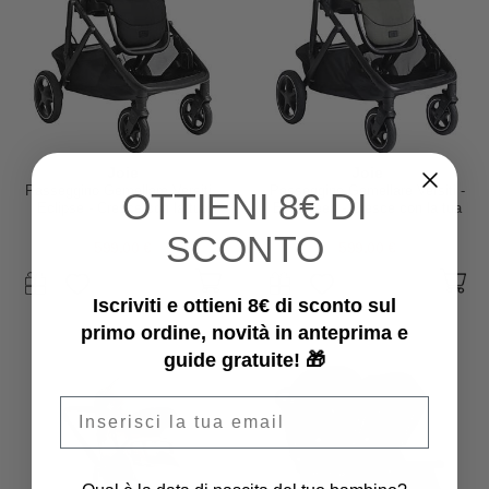
Joie
Joie
Passeggino Gemellare Versiti -
Passeggino Gemellare Versiti -
OTTIENI
8€ DI
Eclipse - Cresce con la tua
Evergreen - Cresce con la tua
Famiglia
Famiglia
SCONTO
599,00 €
599,00 €
Iscriviti e ottieni 8€ di sconto sul
primo ordine, novità in anteprima e
guide gratuite! 🎁
Email