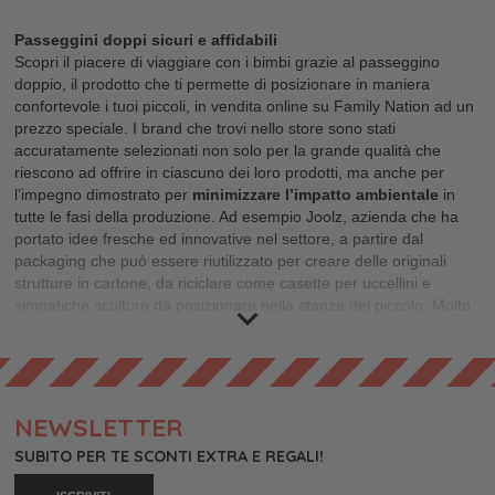
Passeggini doppi sicuri e affidabili
Scopri il piacere di viaggiare con i bimbi grazie al passeggino
doppio, il prodotto che ti permette di posizionare in maniera
confortevole i tuoi piccoli, in vendita online su Family Nation ad un
prezzo speciale. I brand che trovi nello store sono stati
accuratamente selezionati non solo per la grande qualità che
riescono ad offrire in ciascuno dei loro prodotti, ma anche per
l’impegno dimostrato per
minimizzare l’impatto ambientale
in
tutte le fasi della produzione. Ad esempio Joolz, azienda che ha
portato idee fresche ed innovative nel settore, a partire dal
packaging che può essere riutilizzato per creare delle originali
strutture in cartone, da riciclare come casette per uccellini e
simpatiche sculture da posizionare nella stanza del piccolo. Molto
apprezzate anche le versioni doppie disponibili tra i
passeggini
Baby Jogger
, marchio che promuove uno stile di vita sano e
dinamico e che presenta
prodotti all’avanguardia perfetti per
rispondere alle esigenze della vita contemporanea.
I passeggini fratellari e doppi che trovi su Family Nation ti
NEWSLETTER
offriranno la possibilità di rivoluzionare il tuo approccio alla
SUBITO PER TE SCONTI EXTRA E REGALI!
genitorialità, grazie a
soluzioni resistenti e durevoli
, da utilizzare
sin dai primi mesi di vita dei piccoli e anche nel caso in cui la