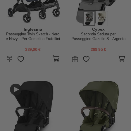
Inglesina
Cybex
Passeggino Twin Sketch - Nero
Seconda Seduta per
e Navy - Per Gemelli o Fratellini
Passeggino Gazelle S - Argento
Vicini di Età
- Stone Grey
339,00 €
289,95 €