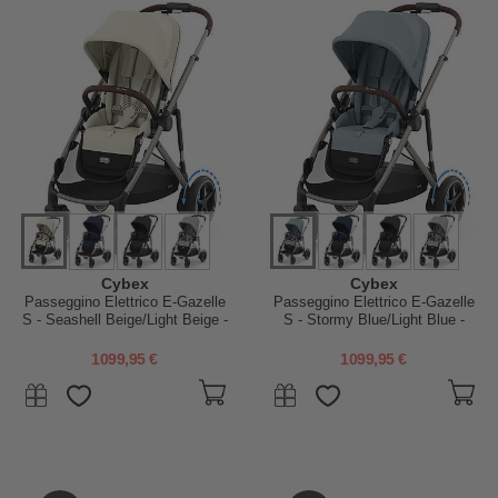
Cybex
Cybex
Passeggino Elettrico E-Gazelle
Passeggino Elettrico E-Gazelle
S - Seashell Beige/Light Beige -
S - Stormy Blue/Light Blue -
dalla Nascita ai 4 Anni -
dalla Nascita ai 4 Anni -
Multifunzionale
Multifunzionale
1099,95 €
1099,95 €