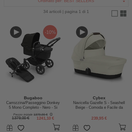
Ordinato per:
BEST SELLERS
34 articoli | pagina 1 di 1
-10%
Bugaboo
Cybex
Carrozzina/Passeggino Donkey
Navicella Gazelle S - Seashell
5 Mono Completo - Nero - Si
Beige - Comoda e Facile da
Converte in Gemellare in Soli 3
Trasportare
Prezzo iniziale
1379,00 €
Click!
1379,00 €
1241,10 €
239,95 €