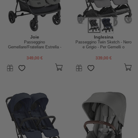
Joie
Inglesina
Passeggino
Passeggino Twin Sketch - Nero
Gemellare/Fratellare Estrella -
e Grigio - Per Gemelli o
Evergreen - con Parapioggia
Fratellini Vicini di Età
Incluso
349,00 €
339,00 €