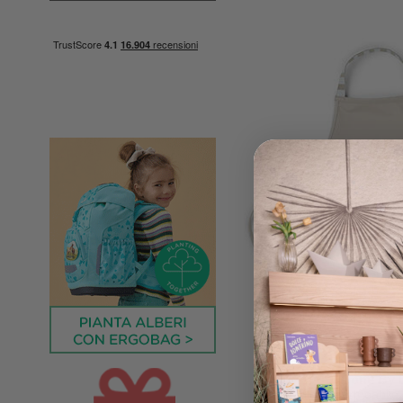
Done By 
Grembiule Impermeabile c