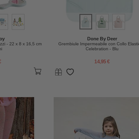
oy
Done By Deer
zzi - 22 x 8 x 16,5 cm
Grembiule Impermeabile con Collo Elasti
ni
Celebration - Blu
€
14,95 €