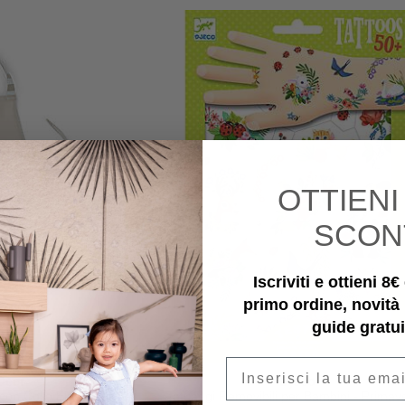
OTTIEN
SCON
Iscriviti e ottieni 8
primo ordine, novità
guide gratui
Email
Deer
Djeco
on Collo Elastico -
Tatuaggi Removibili per Bambini - Primav