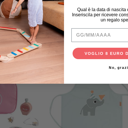
alee
Dermatologicamente Testato
Qual è la data di nascita
€
5,00 €
Inseriscila per ricevere cons
un regalo spe
Qual è la data di na
VOGLIO 8 EURO 
No, graz