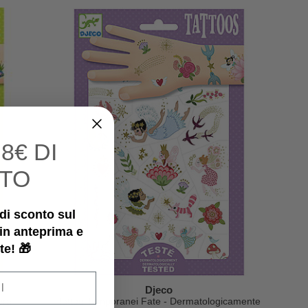
I
8€ DI
TO
€ di sconto sul
 in anteprima e
te! 🎁
Djeco
era -
Tattoo Temporanei Fate - Dermatologicamente