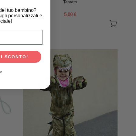
Testato
 del tuo bambino?
5,00 €
igli personalizzati e
ciale!
scita del tuo bambino?
DI SCONTO!
ie