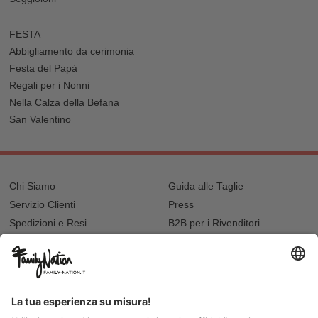
FESTA
Abbigliamento da cerimonia
Festa del Papà
Regali per i Nonni
Nella Calza della Befana
San Valentino
Chi Siamo
Guida alle Taglie
Servizio Clienti
Press
Spedizioni e Resi
B2B per i Rivenditori
Privacy
Cookie Policy
Recupero password?
Lavora con noi
Lista regalo e nascita
I nostri negozi