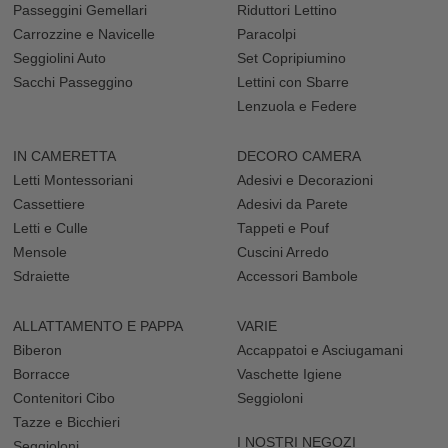
produzione italiana giovane e innovativa che, ispirandosi ai
Passeggini Gemellari
Riduttori Lettino
personaggi del palio di Siena, utilizzano come decorazioni gli
Carrozzine e Navicelle
Paracolpi
storici cavallini della giostra.
Seggiolini Auto
Set Copripiumino
Sempre di intera realizzazione italiana la linea a marchio Picci, che
Sacchi Passeggino
Lettini con Sbarre
propone il set completo composto da un
comodo piumino con
Lenzuola e Federe
federa
e lenzuolo coprimaterasso, un coordinato molto chic per la
sua cameretta.
Crea per la nanna del tuo piccolo un ambiente sereno con una
IN CAMERETTA
DECORO CAMERA
nota di stile in più, scegli su FamilyNation la soluzione perfetta per
Letti Montessoriani
Adesivi e Decorazioni
i tuoi gusti.
Cassettiere
Adesivi da Parete
Letti e Culle
Tappeti e Pouf
Mensole
Cuscini Arredo
Sdraiette
Accessori Bambole
ALLATTAMENTO E PAPPA
VARIE
Biberon
Accappatoi e Asciugamani
Borracce
Vaschette Igiene
Contenitori Cibo
Seggioloni
Tazze e Bicchieri
I NOSTRI NEGOZI
Seggioloni