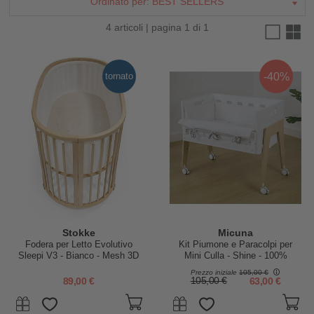
Ordinato per:
BEST SELLERS
4 articoli | pagina 1 di 1
-40%
tornato
Stokke
Micuna
Fodera per Letto Evolutivo
Kit Piumone e Paracolpi per
Sleepi V3 - Bianco - Mesh 3D
Mini Culla - Shine - 100%
Traspirante
Cotone
Prezzo iniziale
105,00 €
89,00 €
105,00 €
63,00 €