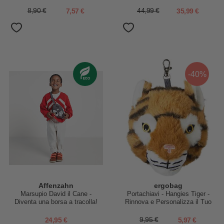
Cerbiatto
Bottiglie Riciclate!
8,90 €
7,57 €
44,99 €
35,99 €
-40%
Affenzahn
ergobag
Marsupio David il Cane -
Portachiavi - Hangies Tiger -
Diventa una borsa a tracolla!
Rinnova e Personalizza il Tuo
Zaino
24,95 €
9,95 €
5,97 €