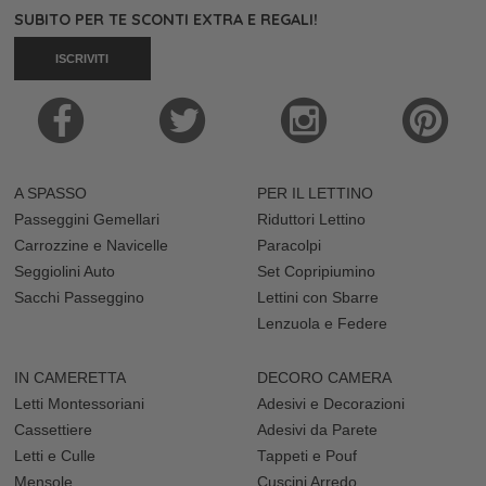
SUBITO PER TE SCONTI EXTRA E REGALI!
ISCRIVITI
A SPASSO
PER IL LETTINO
Passeggini Gemellari
Riduttori Lettino
Carrozzine e Navicelle
Paracolpi
Seggiolini Auto
Set Copripiumino
Sacchi Passeggino
Lettini con Sbarre
Lenzuola e Federe
IN CAMERETTA
DECORO CAMERA
Letti Montessoriani
Adesivi e Decorazioni
Cassettiere
Adesivi da Parete
Letti e Culle
Tappeti e Pouf
Mensole
Cuscini Arredo