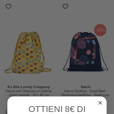
-20%
A Little Lovely Company
Satch
Sacca con Chiusura a Coulisse
Sacca Sportiva - Coral Reef -
- Amici animali - 32 x 42 cm
Blu/Arancione/Rosa - Realizzata
con Bottiglie Riciclate!
10,95 €
24,95 €
19,96 €
OTTIENI
8€ DI