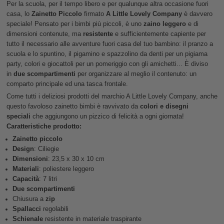
Per la scuola, per il tempo libero e per qualunque altra occasione fuori
casa, lo
Zainetto Piccolo
firmato
A Little Lovely Company
è davvero
speciale! Pensato per i bimbi più piccoli, è uno
zaino leggero
e di
dimensioni contenute, ma
resistente
e sufficientemente capiente per
tutto il necessario alle avventure fuori casa del tuo bambino: il pranzo a
scuola e lo spuntino, il pigamino e spazzolino da denti per un pigiama
party, colori e giocattoli per un pomeriggio con gli amichetti... È diviso
in
due scompartimenti
per organizzare al meglio il contenuto: un
comparto principale ed una tasca frontale.
Come tutti i deliziosi prodotti del marchio A Little Lovely Company, anche
questo favoloso zainetto bimbi è ravvivato da
colori e disegni
speciali
che aggiungono un pizzico di felicità a ogni giornata!
Caratteristiche prodotto:
Zainetto piccolo
Design
: Ciliegie
Dimensioni
: 23,5 x 30 x 10 cm
Materiali
: poliestere leggero
Capacità
: 7 litri
Due scompartimenti
Chiusura a
zip
Spallacci
regolabili
Schienale
resistente in materiale traspirante