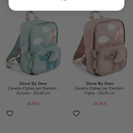
Done By Deer
Done By Deer
Zainetto Elphee per Bambini -
Zainetto Elphee per Bambini -
Azzurro - 20x26 cm
Cipria - 20x26 cm
34,95 €
34,95 €