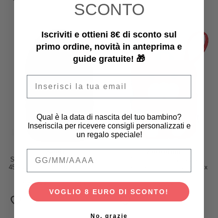
SCONTO
Iscriviti e ottieni 8€ di sconto sul
-20%
primo ordine, novità in anteprima e
guide gratuite! 🎁
Email
Qual è la data di nascita del tuo bambino?
Inseriscila per ricevere consigli personalizzati e
un regalo speciale!
Satch
Zoocchini
Qual è la data di nascita del tuo bambino
Satch Pack - Dark Skate - 30 x
Zainetto Bimbi Everyday
45 x 22 cm - con Swaps Frontali
Backpack - Coniglio - 25 x 30 x
10 cm
139,99 €
111,99 €
22,90 €
VOGLIO 8 EURO DI SCONTO!
No, grazie