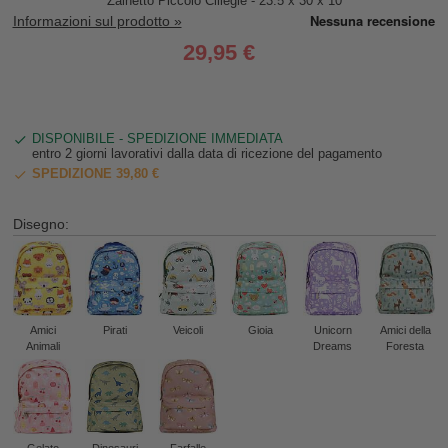
Zainetto Piccolo Ciliegie - 23.5 x 30 x 10
Informazioni sul prodotto »
29,95 €
DISPONIBILE - SPEDIZIONE IMMEDIATA
entro 2 giorni lavorativi dalla data di ricezione del pagamento
SPEDIZIONE 39,80 €
Disegno:
Amici
Pirati
Veicoli
Gioia
Unicorn
Amici della
Animali
Dreams
Foresta
Gelato
Dinosauri
Farfalle