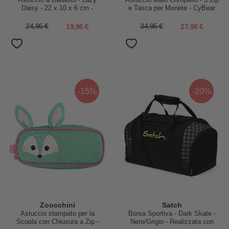
Astuccio a Bauletto - Lazy
Astuccio Maxi Completo - 3 Zip
Daisy - 22 x 10 x 6 cm -
e Tasca per Monete - CyBear
Ecologico e Capiente
Race
24,95 €
19,96 €
34,95 €
27,96 €
-15%
-20%
Zoocchini
Satch
Astuccio stampato per la
Borsa Sportiva - Dark Skate -
Scuola con Chiusura a Zip -
Nero/Grigio - Realizzata con