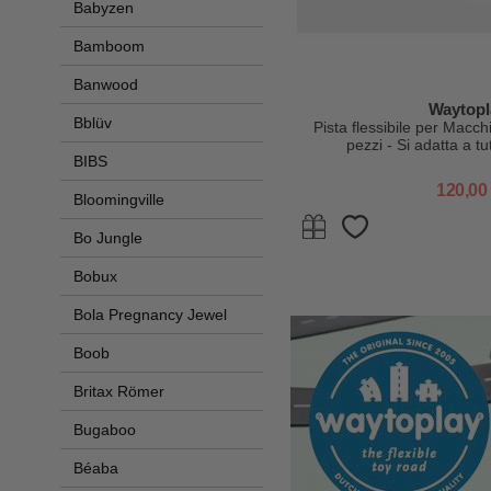
Babyzen
Bamboom
Banwood
Waytopl
Bblüv
Pista flessibile per Macc
pezzi - Si adatta a tut
BIBS
120,00
Bloomingville
Bo Jungle
Bobux
Bola Pregnancy Jewel
Boob
Britax Römer
Bugaboo
Béaba