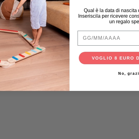
Qual è la data di nascita
Inseriscila per ricevere cons
un regalo spe
Qual è la data di na
VOGLIO 8 EURO 
No, graz