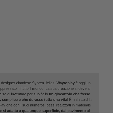
el designer olandese Sybren Jelles,
Waytoplay
è oggi un
prezzato in tutto il mondo. La sua creazione si deve al
ise di inventare per suo figlio
un giocattolo che fosse
, semplice e che durasse tutta una vita
! È nata così la
ay che con i suoi numerosi pezzi realizzati in materiale
te
si adatta a qualunque superficie, dal pavimento al