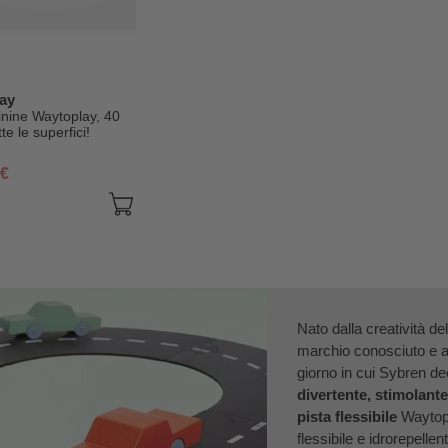
ay
hinine Waytoplay, 40
te le superfici!
 €
Nato dalla creatività d
marchio conosciuto e ap
giorno in cui Sybren dec
divertente, stimolante
pista flessibile
Waytopl
flessibile e idrorepellen