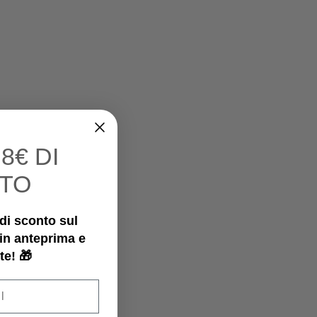
I
8€ DI
TO
€ di sconto sul
 in anteprima e
te! 🎁