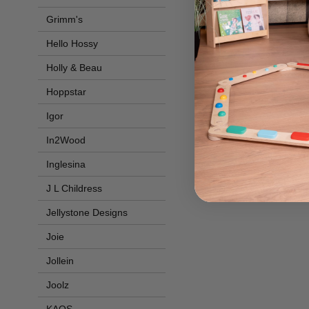
Grimm's
Hello Hossy
Holly & Beau
Hoppstar
Igor
In2Wood
Inglesina
J L Childress
Jellystone Designs
Joie
Jollein
Joolz