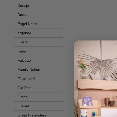
Donsje
Doona
Engel Natur
ergobag
Ewers
Faba
Falcotto
Family Nation
FlapJackKids
Glo Pals
Graco
Grapat
Great Pretenders