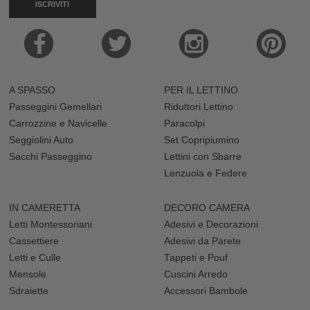
ISCRIVITI
A SPASSO
PER IL LETTINO
Passeggini Gemellari
Riduttori Lettino
Carrozzine e Navicelle
Paracolpi
Seggiolini Auto
Set Copripiumino
Sacchi Passeggino
Lettini con Sbarre
Lenzuola e Federe
IN CAMERETTA
DECORO CAMERA
Letti Montessoriani
Adesivi e Decorazioni
Cassettiere
Adesivi da Parete
Letti e Culle
Tappeti e Pouf
Mensole
Cuscini Arredo
Sdraiette
Accessori Bambole