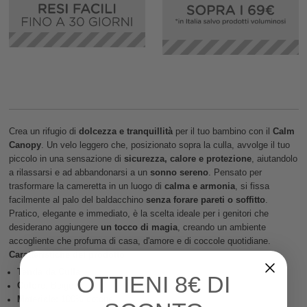
Crea un rifugio di
dolcezza e tranquillità
per il tuo bambino con il
Calm
Canopy
. Un velo leggero che, posizionato sopra la culla, avvolge il tuo
piccolo in una sensazione di
sicurezza, calore e protezione
, aiutandolo
a rilassarsi e ad abbandonarsi a un
sonno sereno
. Pensato per
trasformare la cameretta in un luogo di
calma e armonia
, si fissa
facilmente al palo del baldacchino
senza forare pareti o soffitto
.
Pratico, elegante e immediato, è la scelta ideale per i genitori che
desiderano aggiungere
un tocco di magia
, creando un ambiente
accogliente che profuma di casa, d'amore e di coccole quotidiane.
Caratteristiche del prodotto
Tenda da Culla
OTTIENI
8€ DI
Colore
: Beige
Materiale:
100% cotone