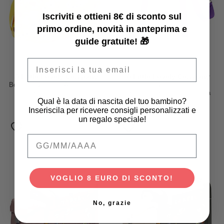
Iscriviti e ottieni 8€ di sconto sul
primo ordine, novità in anteprima e
guide gratuite! 🎁
Email
A Little Lovely Company
A Little Lovely Company
Borsa da Viaggio - Amici animali
Borsa da Viaggio - Unicorn
- Dimensione Cabina
Dreams - Dimensione Cabina
Qual è la data di nascita del tuo bambino?
46x25x22.5cm
45x25x22.5cm
Inseriscila per ricevere consigli personalizzati e
39,95 €
39,95 €
33,96 €
un regalo speciale!
Qual è la data di nascita del tuo bambino
VOGLIO 8 EURO DI SCONTO!
No, grazie