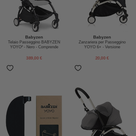
Babyzen
Babyzen
Telaio Passeggino BABYZEN
Zanzariera per Passeggino
YOYO² - Nero - Comprende
YOYO 6+ - Versione
cestino, borsa, cinghia
passeggino da 6 mesi in su
trasporto!
389,00 €
20,00 €