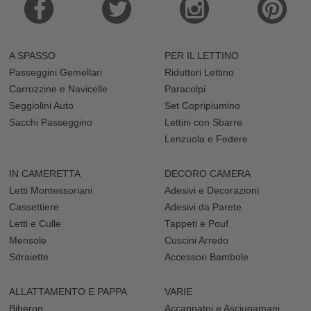
A SPASSO
PER IL LETTINO
Passeggini Gemellari
Riduttori Lettino
Carrozzine e Navicelle
Paracolpi
Seggiolini Auto
Set Copripiumino
Sacchi Passeggino
Lettini con Sbarre
Lenzuola e Federe
IN CAMERETTA
DECORO CAMERA
Letti Montessoriani
Adesivi e Decorazioni
Cassettiere
Adesivi da Parete
Letti e Culle
Tappeti e Pouf
Mensole
Cuscini Arredo
Sdraiette
Accessori Bambole
ALLATTAMENTO E PAPPA
VARIE
Biberon
Accappatoi e Asciugamani