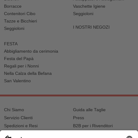
Borracce
Vaschette Igiene
Contenitori Cibo
Seggioloni
Tazze e Bicchieri
I NOSTRI NEGOZI
Seggioloni
FESTA
Abbigliamento da cerimonia
Festa del Papà
Regali per i Nonni
Nella Calza della Befana
San Valentino
Chi Siamo
Guida alle Taglie
Servizio Clienti
Press
Spedizioni e Resi
B2B per i Rivenditori
Privacy
Cookie Policy