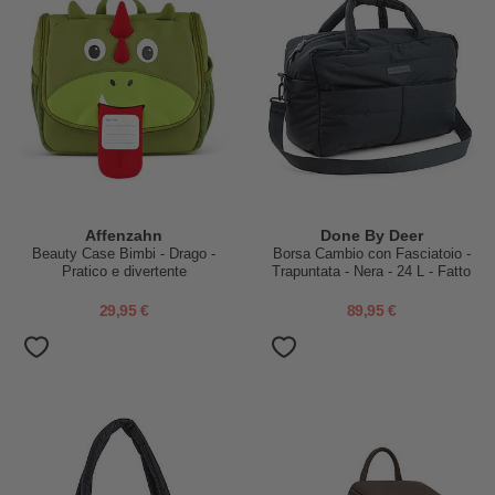
Affenzahn
Done By Deer
Beauty Case Bimbi - Drago -
Borsa Cambio con Fasciatoio -
Pratico e divertente
Trapuntata - Nera - 24 L - Fatto
con Bottiglie di Plastica
Riciclata
29,95 €
89,95 €