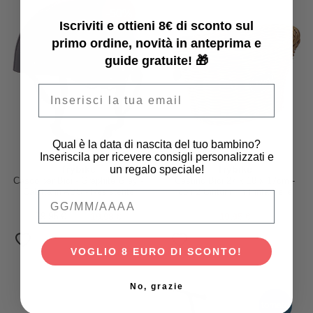
-50%
Iscriviti e ottieni 8€ di sconto sul
primo ordine, novità in anteprima e
guide gratuite! 🎁
Email
Qual è la data di nascita del tuo bambino?
Inseriscila per ricevere consigli personalizzati e
un regalo speciale!
Trybike
Trybike
Casco per Bici - Graphite Grey -
Cestino Bici 27 x 18 x 17cm -
Calotta in ABS - Resistente
con 2 Cinturini in Finta Pelle
Qual è la data di nascita del tuo bambino
Regolabile e Traspirante
39,95 €
19,98 €
19,95 €
VOGLIO 8 EURO DI SCONTO!
No, grazie
tornato