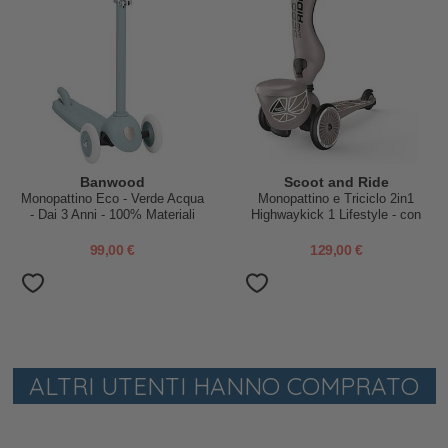
Banwood
Scoot and Ride
Monopattino Eco - Verde Acqua
Monopattino e Triciclo 2in1
- Dai 3 Anni - 100% Materiali
Highwaykick 1 Lifestyle - con
Riciclati
Portaoggetti - Brown Lines - Da
1 a 5 anni
99,00 €
129,00 €
ALTRI UTENTI HANNO COMPRATO