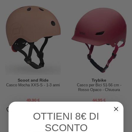
Scoot and Ride
Trybike
Casco Mocha XXS-S - 1-3 anni
Casco per Bici 51-56 cm -
Rosso Opaco - Chiusura
Magnetica
49,90 €
44,95 €
OTTIENI
8€ DI
SCONTO