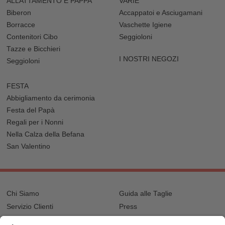
ALLATTAMENTO E PAPPA
VARIE
Biberon
Accappatoi e Asciugamani
Borracce
Vaschette Igiene
Contenitori Cibo
Seggioloni
Tazze e Bicchieri
I NOSTRI NEGOZI
Seggioloni
FESTA
Abbigliamento da cerimonia
Festa del Papà
Regali per i Nonni
Nella Calza della Befana
San Valentino
Chi Siamo
Guida alle Taglie
Servizio Clienti
Press
Spedizioni e Resi
B2B per i Rivenditori