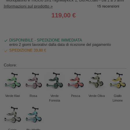
Monopattino e Triciclo 2in1 Highwaykick 1, Blu Acciaio - Da 1 a 5 anni
Informazioni sul prodotto »
119,00 €
DISPONIBILE - SPEDIZIONE IMMEDIATA
entro 2 giorni lavorativi dalla data di ricezione del pagamento
SPEDIZIONE 39,80 €
Colore:
Verde Kiwi
Rosa
Verde
Pesca
Verde Oliva
Giallo
Foresta
Limone
Grigio
Blu Mirtillo