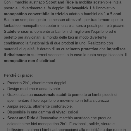
Con il marchio austriaco
Scoot and Ride
la mobilità sostenibile inizia
presto e il divertimento si fa doppio:
Highwaykick 1
è l'innovativo
monopattino convertibile in triciclo
adatto a bambini
da 1 a 5 anni
.
Basta un semplice gesto - e nessun attrezzo! - per trasformare questo
fantastico monopattino scooter in una bici senza pedali per i più piccini.
Stabile e sicuro
, consente ai bambini di migliorare l'equilibrio ed è
perfetto per avvicinarli al mondo delle bici in modo divertente,
combinando la funzionalità di due prodotti in uno. Realizzato con
materiali di qualità, è dotato di un
cuscinetto protettivo
che
impedisce
il ribaltamento
su terreni sconnessi o in caso la ruota venga bloccata.
Il
monopattino non è elettrico!
Perché ci piace:
Prodotto 2in1, divertimento doppio!
Design moderno e accattivante
Grazie alla sua
eccezionale stabilità
permette ai bimbi piccoli di
sperimentare il loro equilibrio e movimento in tutta sicurezza
Ampia seduta, altamente confortevole.
Disponibile in una gamma di
vivaci colori
Scoot and Ride
è l'innovativo marchio austriaco che produce
coloratissime bici-monopattino 2in1. Funzionali, solide, sicure e
bellissime, aiutano i bimbi ad approcciarsi alla mobilità su due ruote in