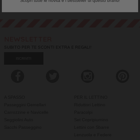
Scopri tutte le novità e i bestseller di questo brand!
NEWSLETTER
SUBITO PER TE SCONTI EXTRA E REGALI!
ISCRIVITI
A SPASSO
PER IL LETTINO
Passeggini Gemellari
Riduttori Lettino
Carrozzine e Navicelle
Paracolpi
Seggiolini Auto
Set Copripiumino
Sacchi Passeggino
Lettini con Sbarre
Lenzuola e Federe