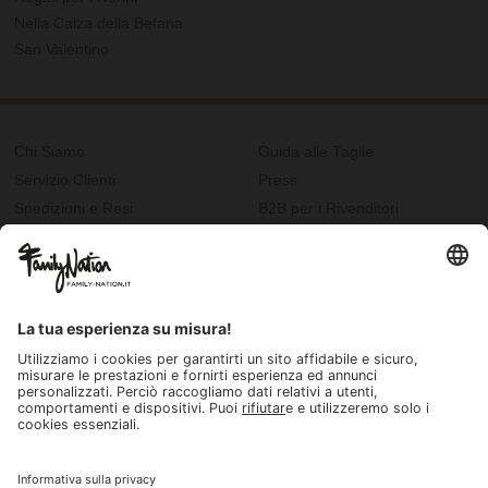
Nella Calza della Befana
San Valentino
Chi Siamo
Guida alle Taglie
Servizio Clienti
Press
Spedizioni e Resi
B2B per i Rivenditori
Privacy
Cookie Policy
Recupero password?
Lavora con noi
Lista regalo e nascita
I nostri negozi