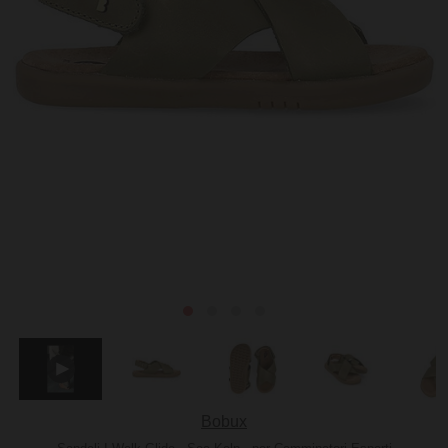
Bobux