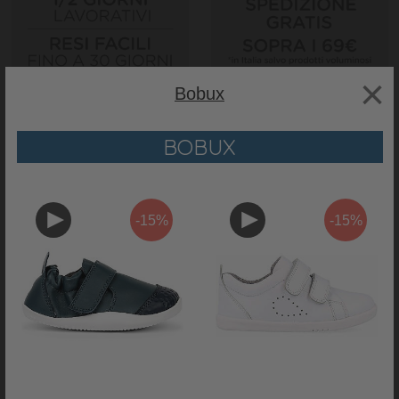
×
Bobux
BOBUX
I
sandali open-toe GLIDE
sono tanto pratici quanto
senza tempo
, ideali
-15%
-15%
per accompagnare i piccoli in ogni passo della loro estate. Con
cinturini
regolabili
al
tallone,
offrono una calzata perfetta e un comfort ottimale.
Il
design semplice
ma
elegante,
con dettagli incrociati, li rende un
must-have per i piedini vivaci. Realizzati con una tomaia in
pelle
premium
e una suola in gomma flessibile ma di supporto, sono perfetti
per i
giovani camminatori
che stanno facendo i loro primi passi. I
sandali GLIDE uniscono estetica e funzionalità, pensati per seguire ogni
movimento e supportare lo sviluppo naturale del piede.
Caratteristiche prodotto:
Sandalo I Walk Glide