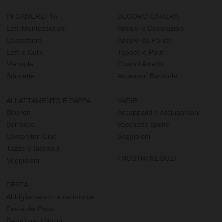
IN CAMERETTA
DECORO CAMERA
Letti Montessoriani
Adesivi e Decorazioni
Cassettiere
Adesivi da Parete
Letti e Culle
Tappeti e Pouf
Mensole
Cuscini Arredo
Sdraiette
Accessori Bambole
ALLATTAMENTO E PAPPA
VARIE
Biberon
Accappatoi e Asciugamani
Borracce
Vaschette Igiene
Contenitori Cibo
Seggioloni
Tazze e Bicchieri
I NOSTRI NEGOZI
Seggioloni
FESTA
Abbigliamento da cerimonia
Festa del Papà
Regali per i Nonni