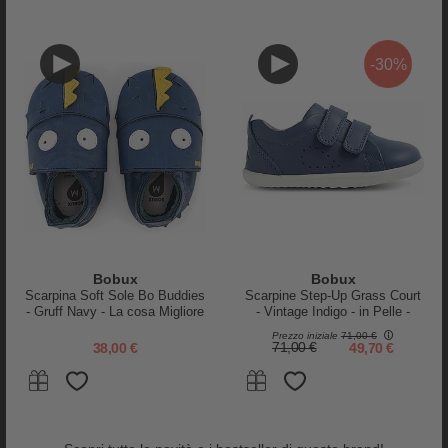
-30%
-25%
Bobux
Bobux
Scarpina Soft Sole Bo Buddies
Scarpine Step-Up Grass Court
- Gruff Navy - La cosa Migliore
- Vintage Indigo - in Pelle -
Igor
dopo i Piedi Scalzi!
Primi Passi
Prezzo iniziale
71,00 €
Stivali da Pioggia Bimbi Euri -
38,00 €
71,00 €
49,70 €
Lampone - con Chiusura!
29,95 €
22,46 €