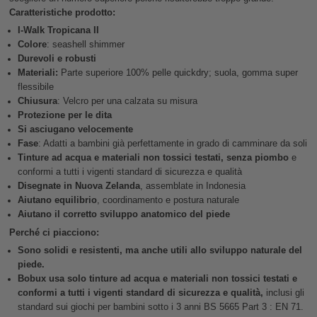
Caratteristiche prodotto:
I-Walk Tropicana II
Colore
: seashell shimmer
Durevoli e robusti
Materiali:
Parte superiore 100% pelle quickdry; suola, gomma super
flessibile
Chiusura
: Velcro per una calzata su misura
Protezione per le dita
Si asciugano velocemente
Fase
: Adatti a bambini già perfettamente in grado di camminare da soli
Tinture ad acqua e materiali non tossici testati, senza piombo
e
conformi a tutti i vigenti standard di sicurezza e qualità
Disegnate in Nuova Zelanda
, assemblate in Indonesia
Aiutano equilibrio
, coordinamento e postura naturale
Aiutano il corretto sviluppo anatomico del piede
Perché ci piacciono:
Sono solidi e resistenti, ma anche utili allo sviluppo naturale del
piede.
Bobux usa solo tinture ad acqua e materiali non tossici testati e
conformi a tutti i vigenti standard di sicurezza e qualità,
inclusi gli
standard sui giochi per bambini sotto i 3 anni BS 5665 Part 3 : EN 71.