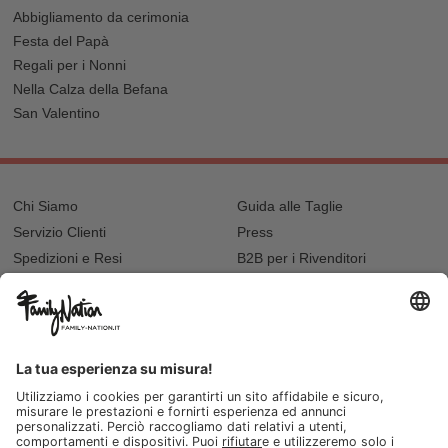
Abbigliamento da cerimonia
Festa del Papà
Regali per i Nonni
Nella Calza della Befana
San Valentino
Chi Siamo
Guida alle Taglie
Servizio Clienti
Press
Spedizioni e Resi
B2B per i Rivenditori
Privacy
Cookie Policy
Recupero password?
Lavora con noi
Lista regalo e nascita
I nostri negozi