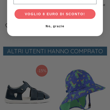
Bobux
Liewood
Scarponcino I-Walk Timber -
Stivaletti Pioggia Termici Jesse
Dusk Pearl - Confort e
- Leopardi/ Sabbia - Gomma
Protezione dal freddo!
Naturale Foderata in Pelliccia
VOGLIO 8 EURO DI SCONTO!
Ecologica
88,00 €
61,60 €
59,90 €
29,95 €
No, grazie
ALTRI UTENTI HANNO COMPRATO
-15%