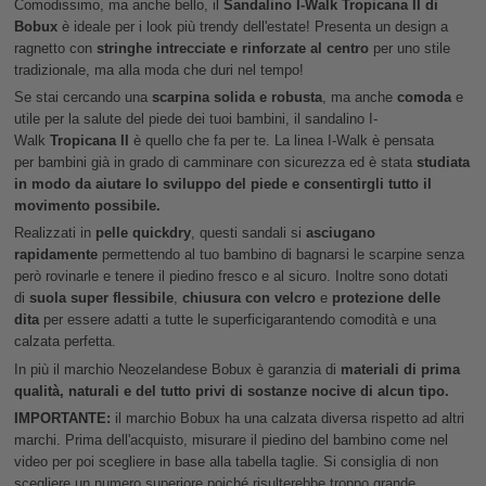
Comodissimo, ma anche bello, il
Sandalino I-Walk Tropicana II di
Bobux
è ideale per i look più trendy dell'estate! Presenta un design a
ragnetto con
stringhe intrecciate e rinforzate al centro
per uno stile
tradizionale, ma alla moda che duri nel tempo!
Se stai cercando una
scarpina solida e robusta
, ma anche
comoda
e
utile per la salute del piede dei tuoi bambini, il sandalino I-
Walk
Tropicana II
è quello che fa per te. La linea I-Walk è pensata
per bambini già in grado di camminare con sicurezza ed è stata
studiata
in modo da aiutare lo sviluppo del piede e consentirgli tutto il
movimento possibile.
Realizzati in
pelle quickdry
, questi sandali si
asciugano
rapidamente
permettendo al tuo bambino di bagnarsi le scarpine senza
però rovinarle e tenere il piedino fresco e al sicuro. Inoltre sono dotati
di
suola super flessibile
,
chiusura con velcro
e
protezione delle
dita
per essere adatti a tutte le superficigarantendo comodità e una
calzata perfetta.
In più il marchio Neozelandese Bobux è garanzia di
materiali di prima
qualità, naturali e del tutto privi di sostanze nocive di alcun tipo.
IMPORTANTE:
il marchio Bobux ha una calzata diversa rispetto ad altri
marchi. Prima dell'acquisto, misurare il piedino del bambino come nel
video per poi scegliere in base alla tabella taglie. Si consiglia di non
scegliere un numero superiore poiché risulterebbe troppo grande.