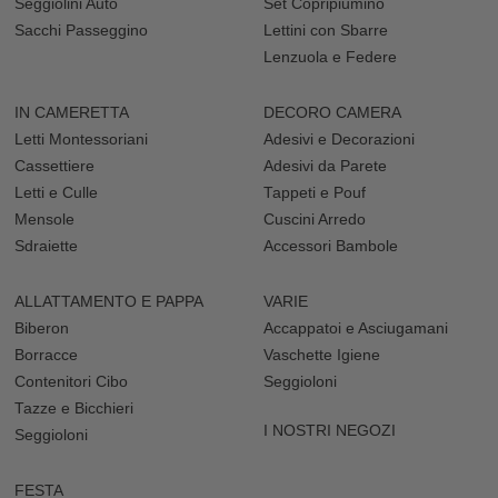
Seggiolini Auto
Set Copripiumino
Sacchi Passeggino
Lettini con Sbarre
Lenzuola e Federe
IN CAMERETTA
DECORO CAMERA
Letti Montessoriani
Adesivi e Decorazioni
Cassettiere
Adesivi da Parete
Letti e Culle
Tappeti e Pouf
Mensole
Cuscini Arredo
Sdraiette
Accessori Bambole
ALLATTAMENTO E PAPPA
VARIE
Biberon
Accappatoi e Asciugamani
Borracce
Vaschette Igiene
Contenitori Cibo
Seggioloni
Tazze e Bicchieri
I NOSTRI NEGOZI
Seggioloni
FESTA