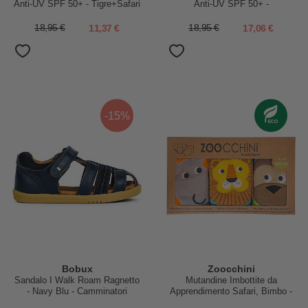
Anti-UV SPF 50+ - Tigre+Safari
Anti-UV SPF 50+ -
- 100% Cotone
Narvalo+Stella Marina - 100%
Cotone
18,95 €
11,37 €
18,95 €
17,06 €
-15%
Bobux
Zoocchini
Sandalo I Walk Roam Ragnetto
Mutandine Imbottite da
- Navy Blu - Camminatori
Apprendimento Safari, Bimbo -
Esperti
Pacco da 3 - 100% cotone bio