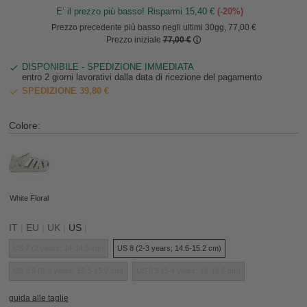
E’ il prezzo più basso! Risparmi 15,40 €
(-20%)
Prezzo precedente più basso negli ultimi 30gg, 77,00 €
Prezzo iniziale
77,00 €
DISPONIBILE - SPEDIZIONE IMMEDIATA
entro 2 giorni lavorativi dalla data di ricezione del pagamento
SPEDIZIONE 39,80 €
Colore:
White Floral
IT
|
EU
|
UK
|
US
|
US 7 (2 years; 14-14.5 cm)
US 8 (2-3 years; 14.6-15.2 cm)
US 8.5 (2-3 years; 15.3-15.9 cm)
US 9.5 (3-4 years; 16-16.6 cm)
guida alle taglie