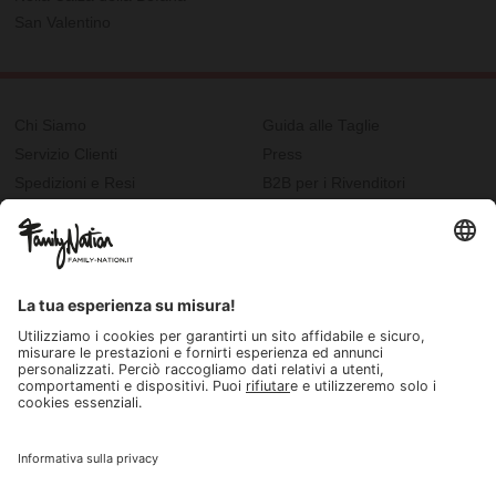
San Valentino
Chi Siamo
Guida alle Taglie
Servizio Clienti
Press
Spedizioni e Resi
B2B per i Rivenditori
Privacy
Cookie Policy
Recupero password?
Lavora con noi
Lista regalo e nascita
I nostri negozi