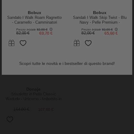
Bobux
Bobux
Sandalo I Walk Roam Ragnetto
Sandali I Walk Skip Twist - Blu
-30%
- Caramello - Camminatori
Navy - Pelle Premium -
Esperti
Camminatori Esperti
Prezzo iniziale
82,00 €
Prezzo iniziale
82,00 €
82,00 €
69,70 €
82,00 €
65,60 €
Scopri tutte le novità e i bestseller di questo brand!
Donsje
Stivaletto in Pelle Classic
Wadudu - Unicorno - Imbottito in
Lana!
154,00 €
107,80 €