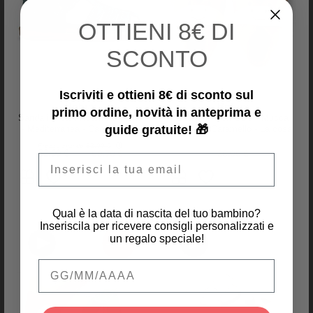
OTTIENI
8€ DI
SCONTO
PRODOTTI SIMILI
Iscriviti e ottieni 8€ di sconto sul
Bobux
Bobux
primo ordine, novità in anteprima e
-30%
-30%
Sandali I Walk Roam Ragnetto
Scarpina Soft Sole - Mucca
guide gratuite! 🎁
- Mediterranea - Camminatori
Mooley - Caramello - La cosa
Esperti
Migliore dopo i Piedi Scalzi!
Prezzo iniziale
82,00 €
82,00 €
69,70 €
38,00 €
Email
Qual è la data di nascita del tuo bambino?
Inseriscila per ricevere consigli personalizzati e
un regalo speciale!
-30%
Qual è la data di nascita del tuo bambino
Collégien
Collégien
Babbucce con Suola
Babbucce Estive con Suola
Ergonomica - Etoile Filante -
Ergonomica - Vanina - Filato
Cotone di Qualità per Durare a
Seaqual Plastica Marina