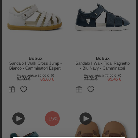
RECENSIONI
PRODOTTO
Bobux
Bobux
Sandalo I Walk Cross Jump -
Sandalo I Walk Tidal Ragnetto
Bianco - Camminatori Esperti
- Blu Navy - Camminatori
Esperti
Prezzo iniziale
82,00 €
Prezzo iniziale
77,00 €
82,00 €
65,60 €
77,00 €
65,45 €
-15%