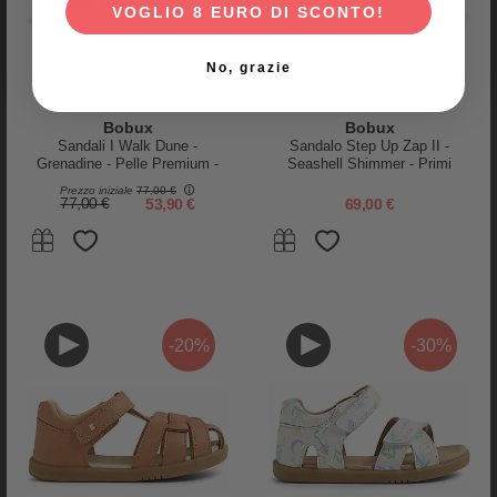
Lungo!
Riciclata
31,50 €
22,05 €
31,00 €
21,70 €
VOGLIO 8 EURO DI SCONTO!
No, grazie
Bobux
Bobux
Sandali I Walk Dune -
Sandalo Step Up Zap II -
-15%
Grenadine - Pelle Premium -
Seashell Shimmer - Primi
Camminatori Esperti
Passi
Prezzo iniziale
77,00 €
77,00 €
53,90 €
69,00 €
-20%
-30%
Bobux
Bobux
Sandalo Step-Up Roam
Scarpina Soft Sole - Rusty Ride
Ragnetto - Navy - Flessibile per
- Blu Indaco - La cosa Migliore
i Primi Passi!
dopo i Piedi Scalzi!
71,00 €
60,35 €
38,00 €