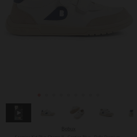
Bobux