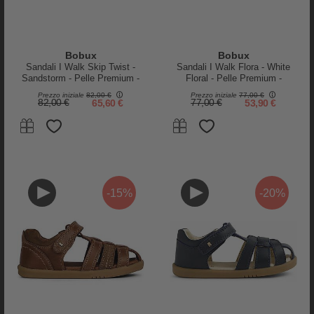
Bobux
Bobux
Sandali I Walk Skip Twist -
Sandali I Walk Flora - White
-25%
-30%
Sandstorm - Pelle Premium -
Floral - Pelle Premium -
Camminatori Esperti
Camminatori Esperti
Prezzo iniziale
82,00 €
Prezzo iniziale
77,00 €
82,00 €
65,60 €
77,00 €
53,90 €
-15%
-20%
Bobux
Bobux
Scarpina Xplorer Rover Arctic -
Scarponcino Step Up Grass
Blu Navy - Pelle Morbida - Primi
Court High - Blu Navy - Primi
Passi
Passi
69,00 €
51,75 €
88,00 €
61,60 €