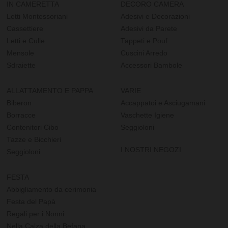
IN CAMERETTA
DECORO CAMERA
Letti Montessoriani
Adesivi e Decorazioni
Cassettiere
Adesivi da Parete
Letti e Culle
Tappeti e Pouf
Mensole
Cuscini Arredo
Sdraiette
Accessori Bambole
ALLATTAMENTO E PAPPA
VARIE
Biberon
Accappatoi e Asciugamani
Borracce
Vaschette Igiene
Contenitori Cibo
Seggioloni
Tazze e Bicchieri
I NOSTRI NEGOZI
Seggioloni
FESTA
Abbigliamento da cerimonia
Festa del Papà
Regali per i Nonni
Nella Calza della Befana