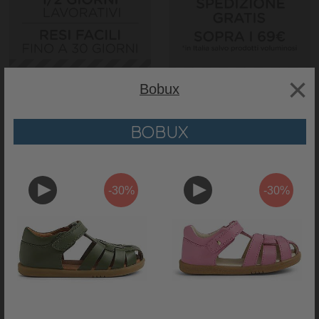
×
Bobux
BOBUX
Realizzata in
morbida pelle
con dettagli accurati e un
cinturino
regolabile,
la
Beau
è una bellissima scarpa
per imparare a
-30%
-30%
camminare
. Con una versione minimalista dell'intreccio da pescatore
sulla punta che offre
traspirabilità, cuciture rinforzate
per la durata e
pelle trattata intorno al polsino della caviglia per il massimo comfort, i
piedini gioiranno a ogni passo. Dotata della nostra
suola Xplorer ultra-
flessibile
e unica con macchie,
la Beau è ideale per i bambini piccoli
e i primi camminatori.
Caratteristiche prodotto:
Xplorer Beau
Colore
:Celeste