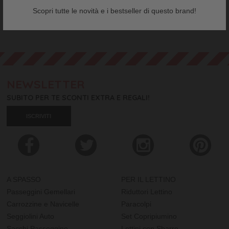
Scopri tutte le novità e i bestseller di questo brand!
NEWSLETTER
SUBITO PER TE SCONTI EXTRA E REGALI!
ISCRIVITI
A SPASSO
PER IL LETTINO
Passeggini Gemellari
Riduttori Lettino
Carrozzine e Navicelle
Paracolpi
Seggiolini Auto
Set Copripiumino
Sacchi Passeggino
Lettini con Sbarre