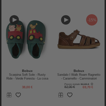
154,00 €
107,80 €
80,00 €
60,00 €
-15%
-25%
Bobux
Bobux
Scarpina Soft Sole - Rusty
Sandalo I Walk Roam Ragnetto
Ride - Verde Foresta - La cosa
- Caramello - Camminatori
Migliore dopo i Piedi Scalzi!
Esperti
Prezzo iniziale
82,00 €
Mr.Tiggle
Igor
38,00 €
82,00 €
69,70 €
Stivali da Pioggia in Gomma -
Stivali da Pioggia Neu - Rosa -
Foderati in Cotone - Leone
Foderato Internamente!
34,00 €
39,95 €
29,96 €