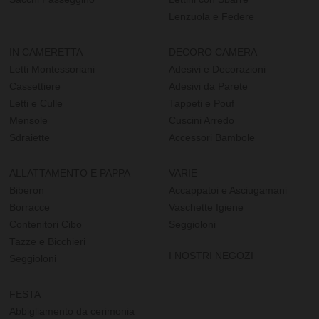
Lenzuola e Federe
IN CAMERETTA
DECORO CAMERA
Letti Montessoriani
Adesivi e Decorazioni
Cassettiere
Adesivi da Parete
Letti e Culle
Tappeti e Pouf
Mensole
Cuscini Arredo
Sdraiette
Accessori Bambole
ALLATTAMENTO E PAPPA
VARIE
Biberon
Accappatoi e Asciugamani
Borracce
Vaschette Igiene
Contenitori Cibo
Seggioloni
Tazze e Bicchieri
I NOSTRI NEGOZI
Seggioloni
FESTA
Abbigliamento da cerimonia