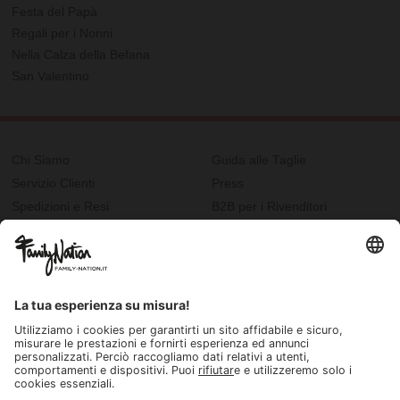
Festa del Papà
Regali per i Nonni
Nella Calza della Befana
San Valentino
Chi Siamo
Guida alle Taglie
Servizio Clienti
Press
Spedizioni e Resi
B2B per i Rivenditori
Privacy
Cookie Policy
Recupero password?
Lavora con noi
Lista regalo e nascita
I nostri negozi