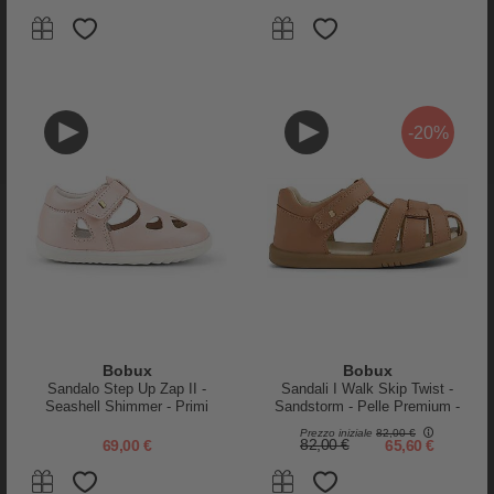
Bianco - Camminatori Esperti
Wadudu - Cerbiatto - Imbottito in
Lana!
82,00 €
65,60 €
144,00 €
100,80 €
-20%
-30%
-25%
Bobux
Bobux
Sandalo Step Up Zap II -
Sandali I Walk Skip Twist -
Seashell Shimmer - Primi
Sandstorm - Pelle Premium -
Passi
Camminatori Esperti
Prezzo iniziale
82,00 €
Donsje
Bobux
69,00 €
82,00 €
65,60 €
Stivaletto in Pelle Classic
Stivaletto I Walk Jodhpur -
Wadudu - Unicorno - Imbottito in
Caramello - Camminatori Esperti
Lana!