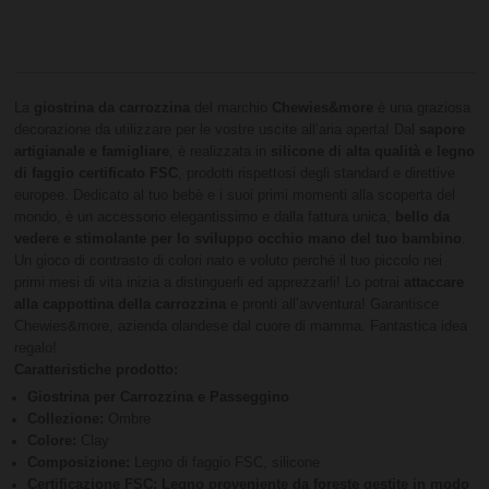
La
giostrina da carrozzina
del marchio
Chewies&more
è una graziosa
decorazione da utilizzare per le vostre uscite all’aria aperta! Dal
sapore
artigianale e famigliare
, è realizzata in
silicone di alta qualità e legno
di faggio certificato FSC
, prodotti rispettosi degli standard e direttive
europee. Dedicato al tuo bebè e i suoi primi momenti alla scoperta del
mondo, è un accessorio elegantissimo e dalla fattura unica,
bello da
vedere e stimolante per lo sviluppo occhio mano del tuo bambino
.
Un gioco di contrasto di colori nato e voluto perché il tuo piccolo nei
primi mesi di vita inizia a distinguerli ed apprezzarli! Lo potrai
attaccare
alla cappottina della carrozzina
e pronti all’avventura! Garantisce
Chewies&more, azienda olandese dal cuore di mamma. Fantastica idea
regalo!
Caratteristiche prodotto:
Giostrina per Carrozzina e Passeggino
Collezione:
Ombre
Colore:
Clay
Composizione:
Legno di faggio FSC, silicone
Certificazione FSC: Legno proveniente da foreste gestite in modo