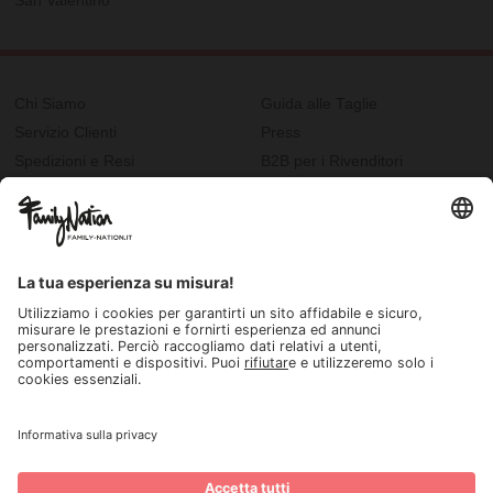
San Valentino
Chi Siamo
Guida alle Taglie
Servizio Clienti
Press
Spedizioni e Resi
B2B per i Rivenditori
Privacy
Cookie Policy
Recupero password?
Lavora con noi
Lista regalo e nascita
I nostri negozi