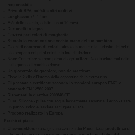
responsabile
Privo di BPA, solfati e altri additivi
Lunghezza:
+/- 42 cm
Età:
dalla nascita, adatto fino ai 10 mesi
Due anelli in legno
Graziosi
particolari di margherite
Stimola la coordinazione occhio mano del tuo bambino
Giochi di
contrasto di colori
: stimola la mente e la curiosità dei bebè,
alla scoperta dei primi colori e la loro distinzione
Nota:
Controllare sempre prima di ogni utilizzo. Non lasciare mai nella
culla quando il bambino riposa.
Un giocattolo da guardare, non da masticare
Fissa le 2 clip all’interno della cappottina della carrozzina
Clip testate e certificate secondo lo standard europeo EN71 e
standard: EN 12586:2007
Rispettanti la direttiva 2009/48/CE
Cura:
Silicone - pulire con acqua leggermente saponata. Legno - usare
un panno umido e lasciare asciugare all’aria.
Prodotto realizzato in Europa
Perché ci piace:
Chewies&More
è una giovane azienza dei Paesi Bassi
produttrice di
clip portaciuccio, massaggia gengive e giochi per bebè, dal