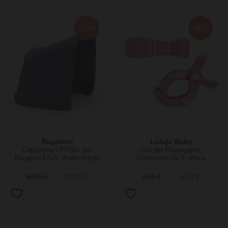
-10%
-40%
Bugaboo
Lulujo Baby
Cappottina UPF50+ per
Clip per Passeggino,
Bugaboo Fox5 - Astro Purple
Confezione da 2 - Rosa
99,95 €
89,95 €
7,95 €
4,77 €