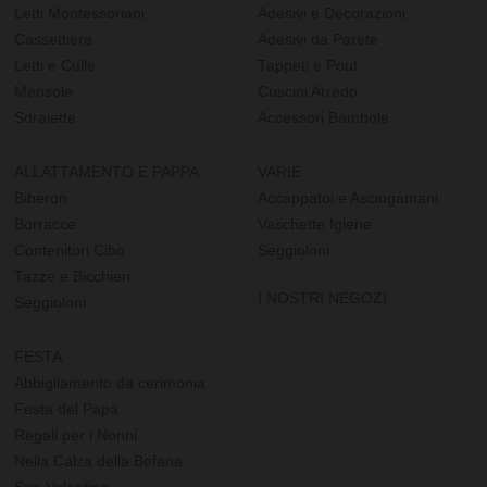
Letti Montessoriani
Adesivi e Decorazioni
Cassettiere
Adesivi da Parete
Letti e Culle
Tappeti e Pouf
Mensole
Cuscini Arredo
Sdraiette
Accessori Bambole
ALLATTAMENTO E PAPPA
VARIE
Biberon
Accappatoi e Asciugamani
Borracce
Vaschette Igiene
Contenitori Cibo
Seggioloni
Tazze e Bicchieri
I NOSTRI NEGOZI
Seggioloni
FESTA
Abbigliamento da cerimonia
Festa del Papà
Regali per i Nonni
Nella Calza della Befana