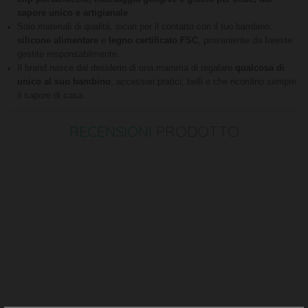
sapore unico e artigianale
.
Solo materiali di qualità, sicuri per il contatto con il tuo bambino:
silicone alimentare
e
legno certificato FSC
, proveniente da foreste
gestite responsabilmente.
Il brand nasce dal desiderio di una mamma di regalare
qualcosa di
unico al suo bambino
, accessori pratici, belli e che ricordino sempre
il sapore di casa.
RECENSIONI
PRODOTTO