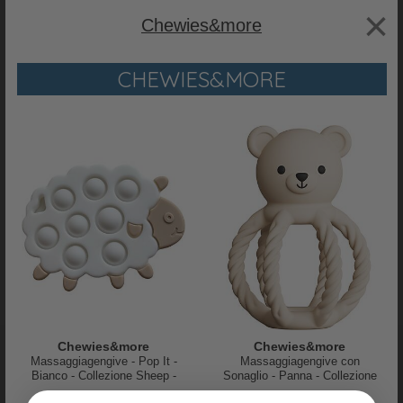
×
Chewies&more
CHEWIES&MORE
PRODOTTI SIMILI
-20%
Chewies&more
Chewies&more
Massaggiagengive - Pop It -
Massaggiagengive con
Bianco - Collezione Sheep -
Sonaglio - Panna - Collezione
Bugaboo
Done By Deer
Silicone Alimentare
Bear - Silicone Alimentare
Adattatore Bugaboo Fox e
Borsa Cambio Passeggino