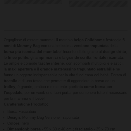
Orgogliose di essere mamme! Il marchio
belga Childhome
festeggia
5
anni
di
Mommy Bag
con una bellissima
versione trapuntata
della
borsa più iconica del momtobe
! Inconfondibile grazie al
design dritto
,
le
linee pulite
, gli
ampi manici
e la
grande scritta frontale ricamata
.
Le ampie e comode
tasche interne
, con scomparti multiplici e elastici,
la
maxi apertura
e il
grande materassino trapuntato estraibilie
ne
fanno un oggetto indispensabile per la vita fuori casa col bebé! Dotata di
tracolla
e di una tasca che permette di agganciare la borsa ad un
trolley
, è grande, pratica e resistente:
perfetta come borsa per
l'ospedale
, per un week end fuori porta, per contenere tutto il necessario
per la mamma e il bebé!
Caratteristiche Prodotto:
Borsa Fasciatoio
Design
: Mommy Bag Versione Trapuntata
Colore
: nero
Dimensioni
:
borsa
- 55 x 30 x 40 cm ;
fasciatoio
- 35 x 70 cm