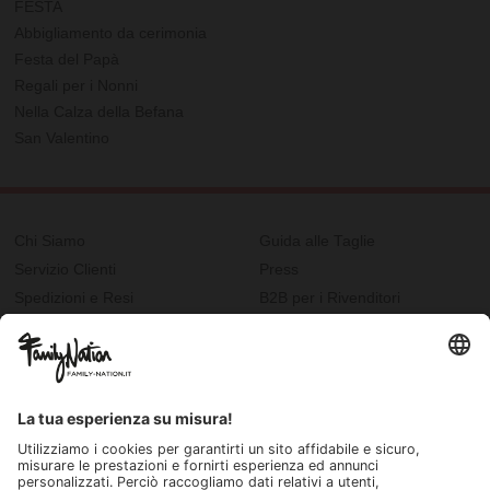
FESTA
Abbigliamento da cerimonia
Festa del Papà
Regali per i Nonni
Nella Calza della Befana
San Valentino
Chi Siamo
Guida alle Taglie
Servizio Clienti
Press
Spedizioni e Resi
B2B per i Rivenditori
Privacy
Cookie Policy
Recupero password?
Lavora con noi
Lista regalo e nascita
I nostri negozi