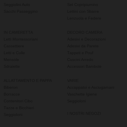
Seggiolini Auto
Set Copripiumino
Sacchi Passeggino
Lettini con Sbarre
Lenzuola e Federe
IN CAMERETTA
DECORO CAMERA
Letti Montessoriani
Adesivi e Decorazioni
Cassettiere
Adesivi da Parete
Letti e Culle
Tappeti e Pouf
Mensole
Cuscini Arredo
Sdraiette
Accessori Bambole
ALLATTAMENTO E PAPPA
VARIE
Biberon
Accappatoi e Asciugamani
Borracce
Vaschette Igiene
Contenitori Cibo
Seggioloni
Tazze e Bicchieri
I NOSTRI NEGOZI
Seggioloni