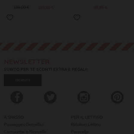
- Sabbia - Fatto con bottiglie di
plastica riciclata!
199,00 €
189,00 €
99,95 €
NEWSLETTER
SUBITO PER TE SCONTI EXTRA E REGALI!
ISCRIVITI
A SPASSO
PER IL LETTINO
Passeggini Gemellari
Riduttori Lettino
Carrozzine e Navicelle
Paracolpi