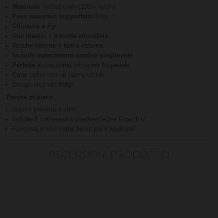
Materiale
: oxford cloth (100% nylon)
Peso massimo supportato:
5 kg
Chiusura a zip
Due manici + tracolla amovibile
Tasche interne + tasca esterna
Include materassino cambio pieghevole
Perfetta
anche come borsa per l'ospedale
Cura
: pulire con un panno umido
Design originale belga
Perché ci piace
:
Unisce praticità e stile!
Include il materassino pieghevole per il cambio!
Favolosa anche come borsa per il weekend!
RECENSIONI
PRODOTTO