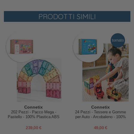
PRODOTTI SIMILI
tornato
Connetix
Connetix
202 Pezzi - Pacco Mega -
24 Pezzi - Tessere e Gomme
Pastello - 100% Plastica ABS
per Auto - Arcobaleno - 100%
Atossica - Apprendimento
Plastica ABS Atossica -
STEM!
Apprendimento STEM!
239,00 €
49,00 €