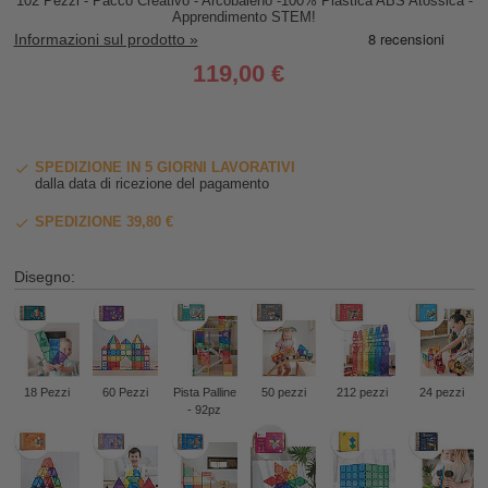
102 Pezzi - Pacco Creativo - Arcobaleno -100% Plastica ABS Atossica -
Apprendimento STEM!
Informazioni sul prodotto »
119,00 €
SPEDIZIONE IN 5 GIORNI LAVORATIVI
dalla data di ricezione del pagamento
SPEDIZIONE 39,80 €
Disegno:
18 Pezzi
60 Pezzi
Pista Palline
50 pezzi
212 pezzi
24 pezzi
- 92pz