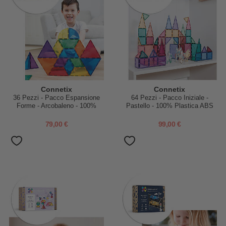
Connetix
Connetix
36 Pezzi - Pacco Espansione
64 Pezzi - Pacco Iniziale -
Forme - Arcobaleno - 100%
Pastello - 100% Plastica ABS
Plastica ABS Atossica -
Atossica - Apprendimento
Apprendimento STEM!
STEM!
79,00 €
99,00 €