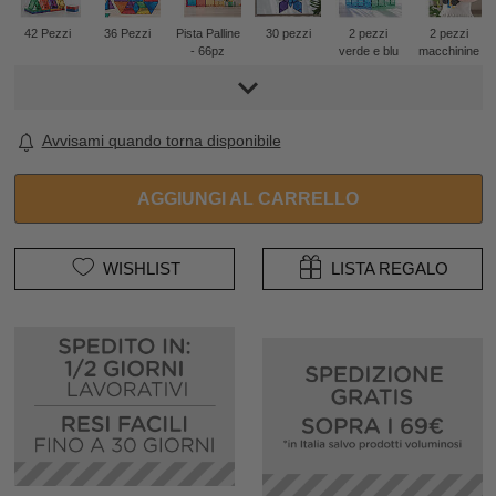
42 Pezzi
36 Pezzi
Pista Palline
30 pezzi
2 pezzi
2 pezzi
- 66pz
verde e blu
macchinine
Avvisami quando torna disponibile
AGGIUNGI AL CARRELLO
WISHLIST
LISTA REGALO