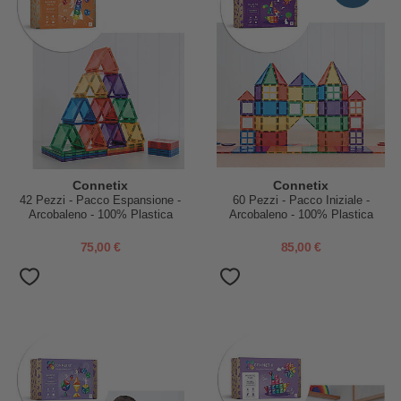
Connetix
Connetix
42 Pezzi - Pacco Espansione -
60 Pezzi - Pacco Iniziale -
Arcobaleno - 100% Plastica
Arcobaleno - 100% Plastica
ABS Atossica - Apprendimento
ABS Atossica - Apprendimento
STEM!
STEM!
75,00 €
85,00 €