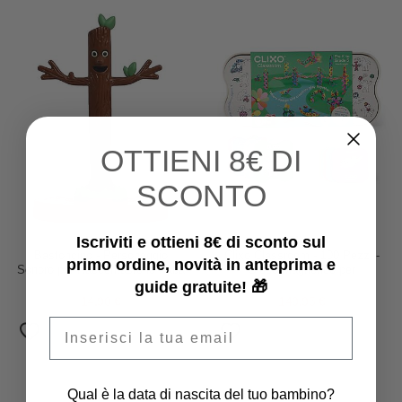
OTTIENI
8€ DI
SCONTO
Iscriviti e ottieni 8€ di sconto sul
Faba
Clixo
Bastoncino - Personaggio
Clixo Classroom - 100 Pezzi -
primo ordine, novità in anteprima e
Sonoro per Raccontastorie Faba
Gioco Magnetico per
guide gratuite! 🎁
Apprendimento STEAM - 4+
Anni
14,90 €
149,95 €
Email
Qual è la data di nascita del tuo bambino?