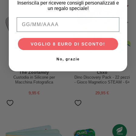
Inseriscila per ricevere consigli personalizzati e
un regalo speciale!
Qual è la data di nascita del tuo bambino
VOGLIO 8 EURO DI SCONTO!
No, grazie
The Zoofamily
Clixo
Custodia in Silicone per
Dino Discovery Pack - 22 pezzi
Macchina Fotografica
- Gioco Magnetico STEAM - 6+
Zoofriends - Elefante
Anni
9,95 €
29,95 €