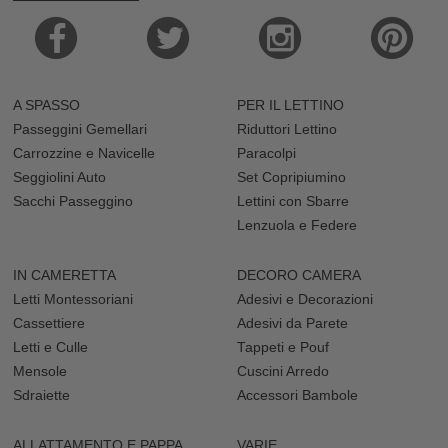
A SPASSO
PER IL LETTINO
Passeggini Gemellari
Riduttori Lettino
Carrozzine e Navicelle
Paracolpi
Seggiolini Auto
Set Copripiumino
Sacchi Passeggino
Lettini con Sbarre
Lenzuola e Federe
IN CAMERETTA
DECORO CAMERA
Letti Montessoriani
Adesivi e Decorazioni
Cassettiere
Adesivi da Parete
Letti e Culle
Tappeti e Pouf
Mensole
Cuscini Arredo
Sdraiette
Accessori Bambole
ALLATTAMENTO E PAPPA
VARIE