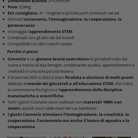
Dimensioni scatola:
31×20×9 cm
Peso:
3,36kg
Età consigliata:
3+ - magneti e piccole parti contenuti nel set
Stimola l’
autonomia, l’immaginazione, la cooperazione, la
perseveranza
Incoraggia l’
apprendimento STEM
Combinalo con gli altri set del brand!
Compatibile con altri marchi Leader
Perché ci piace:
Connetix
è un
giovane brand australiano
di giocattoli nato dal
cuore e mente di due famiglie, combinando qualità, apprendimento e
creatività in una sola piccola tessera.
Il brand nel 2021 e 2022 è stato
finalista e vincitore di molti premi
dedicati al
mondo dei giocattoli e all’educazione STEM
, che tratta
la connessione fra il gioco e l’
apprendimento delle discipline
matematiche e scientifiche
.
Tutti i giochi Connetix sono realizzati con
materiali 100% non
tossici
, quindi sicuri nelle mani del tuo bambino!
I giochi Connetix stimolano l’immaginazione, la creatività, la
cooperazione, l’autonomia ma anche il lavoro di squadra e la
cooperazione.