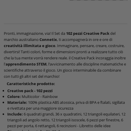
Pronti, immaginazione, via! Il Set da
102 pezzi Creative Pack
del
marchio australiano
Connetix
, ti accompagnerà in ore e ore di
creatività illimitata e gioco
. Immaginare, pensare, creare, costruire,
divertirsi! Tanti colori, forme e dimensioni pronti a realizzare tutto ciò
che la tua mente vorrà rendere reale. il Creative Pack incoraggia inoltre
l'
apprendimento STEM
, l’avvicinamento alle discipline matematiche e
scientifiche attraverso il gioco. Un gioco interminabile da combinare
con tutti gli altri set del marchio!
Caratteristiche prodotto:
Creative pack - 102 pezzi
Colore:
Multicolor - Rainbow
Materiale:
100% plastica ABS atossica, priva di BPA e ftalati, sigillata
e rivettata per una maggiore sicurezza
Include:
6 quadrati grandi, 36 x quadratini, 12 triangoli equilateri, 12
triangoli ad angolo retto, 12 triangoli isoscele, 6 pezzi per finestre, 6
pezzi per porta, 6 rettangoli, 6 recinzioni - Libretto delle idee