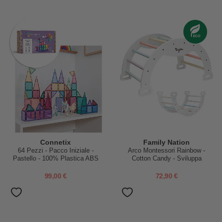
Connetix
Family Nation
64 Pezzi - Pacco Iniziale -
Arco Montessori Rainbow -
Pastello - 100% Plastica ABS
Cotton Candy - Sviluppa
Atossica - Apprendimento
Equilibrio e Agilità
STEM!
99,00 €
72,90 €