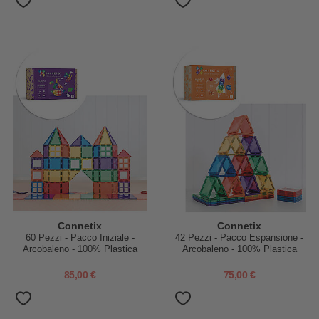
Connetix
Connetix
60 Pezzi - Pacco Iniziale -
42 Pezzi - Pacco Espansione -
Arcobaleno - 100% Plastica
Arcobaleno - 100% Plastica
ABS Atossica - Apprendimento
ABS Atossica - Apprendimento
STEM!
STEM!
85,00 €
75,00 €