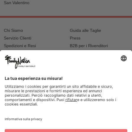
San Valentino
Chi Siamo
Guida alle Taglie
Servizio Clienti
Press
Spedizioni e Resi
B2B per i Rivenditori
Privacy
Cookie Policy
Recupero password?
Lavora con noi
Lista regalo e nascita
I nostri negozi