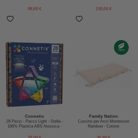
Atossica - Apprendimento
Apprendimento STEM!
STEM!
99,00 €
155,00 €
Connetix
Family Nation
28 Pezzi - Pacco Light - Stella -
Cuscino per Arco Montessori
100% Plastica ABS Atossica -
Rainbow - Cotone
Apprendimento STEM!
75,00 €
36,90 €