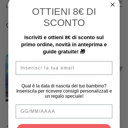
Abaco Impilabile Numerico in
Dino Adventure Pack - 36 pezzi
Legno - 44,9 x 17,6 x 10 cm - A
- Gioco Magnetico STEAM - 6+
OTTIENI
8€ DI
Partire Dai 18 Mesi -
Anni
Comprende 76 Pezzi
16,95 €
49,95 €
SCONTO
Iscriviti e ottieni 8€ di sconto sul
primo ordine, novità in anteprima e
guide gratuite! 🎁
Email
Qual è la data di nascita del tuo bambino?
Inseriscila per ricevere consigli personalizzati e
un regalo speciale!
Qual è la data di nascita del tuo bambino
L'ippocampo Ragazzi
Kidywolf
Il mio Cofanetto Montessori
Il Mio Primo Kit Elettrico - 18
degli Oceani - Eve Hermann e
pezzi - Scopri il Mondo