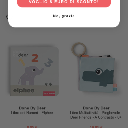
VOGLIO 8 EURO DI SCONTO!
Roberta Rocchi
dell’Energia
25,00 €
54,50 €
No, grazie
Done By Deer
Done By Deer
Libro dei Numeri - Elphee
Libro Multiattività - Pieghevole -
Deer Friends - A Contrasto - 0+
9,95 €
19,95 €