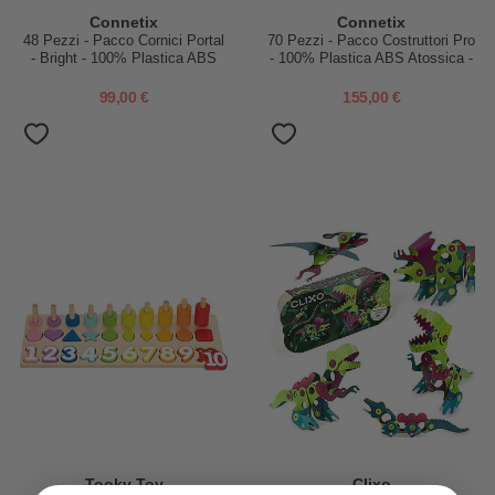
Connetix
Connetix
48 Pezzi - Pacco Cornici Portal
70 Pezzi - Pacco Costruttori Pro
- Bright - 100% Plastica ABS
- 100% Plastica ABS Atossica -
Atossica - Apprendimento
Apprendimento STEM!
STEM!
99,00 €
155,00 €
Tooky Toy
Clixo