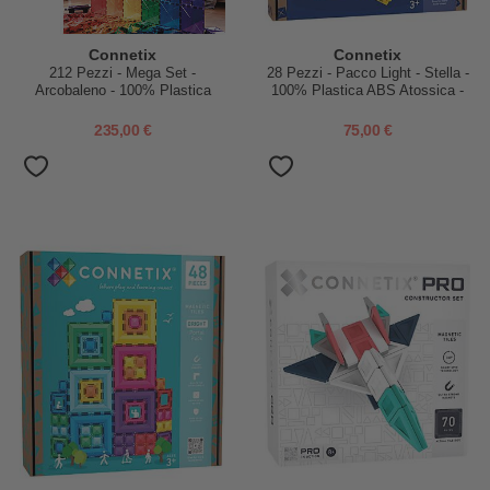
Connetix
Connetix
212 Pezzi - Mega Set -
28 Pezzi - Pacco Light - Stella -
Arcobaleno - 100% Plastica
100% Plastica ABS Atossica -
ABS Atossica - Apprendimento
Apprendimento STEM!
STEM!
235,00 €
75,00 €