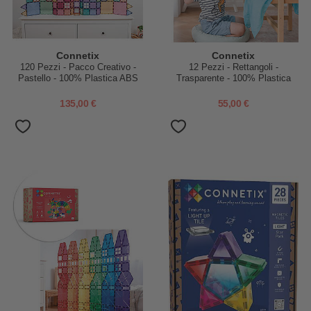
Connetix
Connetix
120 Pezzi - Pacco Creativo -
12 Pezzi - Rettangoli -
Pastello - 100% Plastica ABS
Trasparente - 100% Plastica
Atossica - Apprendimento
ABS Atossica - Apprendimento
STEM!
STEM!
135,00 €
55,00 €