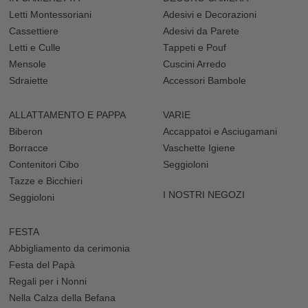
Letti Montessoriani
Adesivi e Decorazioni
Cassettiere
Adesivi da Parete
Letti e Culle
Tappeti e Pouf
Mensole
Cuscini Arredo
Sdraiette
Accessori Bambole
ALLATTAMENTO E PAPPA
VARIE
Biberon
Accappatoi e Asciugamani
Borracce
Vaschette Igiene
Contenitori Cibo
Seggioloni
Tazze e Bicchieri
I NOSTRI NEGOZI
Seggioloni
FESTA
Abbigliamento da cerimonia
Festa del Papà
Regali per i Nonni
Nella Calza della Befana