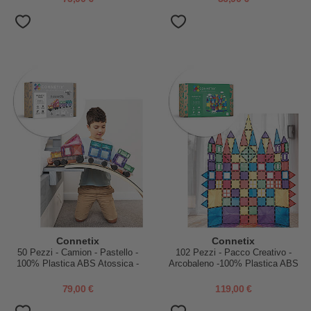
Connetix
Connetix
50 Pezzi - Camion - Pastello -
102 Pezzi - Pacco Creativo -
100% Plastica ABS Atossica -
Arcobaleno -100% Plastica ABS
Apprendimento STEM!
Atossica - Apprendimento
STEM!
79,00 €
119,00 €