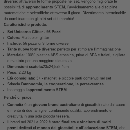
diverse
: attraverso le forme proposte nei set, vengono migliorate le
possibilità di
apprendimento STEM
, l’avvicinamento alle discipline
matematiche e scientifiche attraverso il gioco. Divertimento interminabile
da combinare con gli altri set del marchio!
Caratteristiche prodotto:
Set Unicorno Glitter - 56 Pezzi
Colore:
Multicolor, glitter
Include:
56 pezzi di 9 forme diverse
Tante nuove forme diverse
: perfetto per stimolare l'immaginazione
Materiale:
100% plastica ABS atossica, priva di BPA e ftalati, sigillata
e rivettata per una maggiore sicurezza
Dimensioni scatola:
23x24,5x8,4cm
Peso:
2,20 kg
Età consigliata:
3+ - magneti e piccole parti contenuti nel set
Stimola l’
autonomia, la cooperazione, la perseveranza
Incoraggia l’
apprendimento STEM
Perché ci piace:
Connetix
è un
giovane brand australiano
di giocattoli nato dal cuore
e mente di due famiglie, combinando qualità, apprendimento e
creatività in una sola piccola tessera.
Il brand nel 2021 e 2022 è stato
finalista e vincitore di molti
premi
dedicati al
mondo dei giocattoli e all’educazione STEM
, che