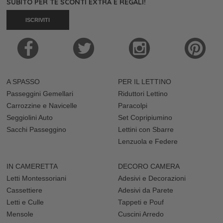
SUBITO PER TE SCONTI EXTRA E REGALI!
ISCRIVITI
A SPASSO
PER IL LETTINO
Passeggini Gemellari
Riduttori Lettino
Carrozzine e Navicelle
Paracolpi
Seggiolini Auto
Set Copripiumino
Sacchi Passeggino
Lettini con Sbarre
Lenzuola e Federe
IN CAMERETTA
DECORO CAMERA
Letti Montessoriani
Adesivi e Decorazioni
Cassettiere
Adesivi da Parete
Letti e Culle
Tappeti e Pouf
Mensole
Cuscini Arredo