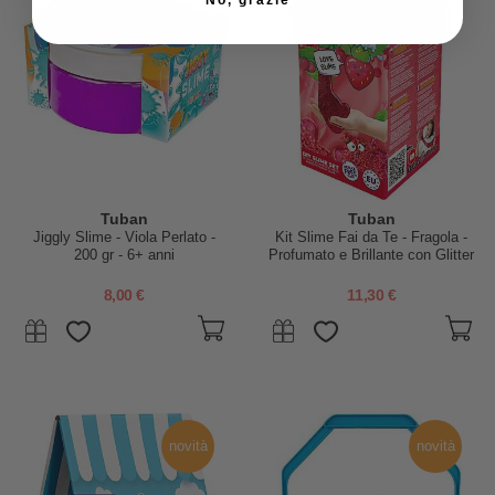
Tuban
Tuban
Jiggly Slime - Viola Perlato -
Kit Slime Fai da Te - Fragola -
200 gr - 6+ anni
Profumato e Brillante con Glitter
Minerali - 6+ anni
8,00 €
11,30 €
novità
novità