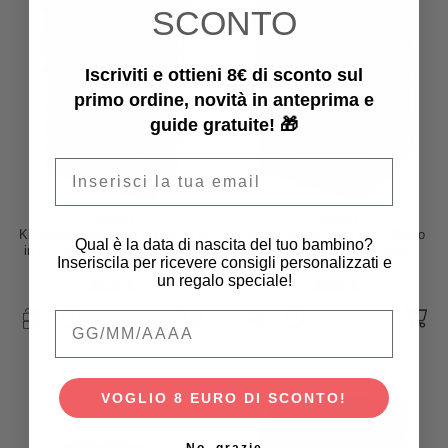
SCONTO
Iscriviti e ottieni 8€ di sconto sul
primo ordine, novità in anteprima e
guide gratuite! 🎁
Email
Tuban
Tuban
Kit Slime Sensoriale Fai da Te 6
Jiggly Slime - Neo Duo - Giallo
Qual è la data di nascita del tuo bambino?
in 1 - Colori Profumo e Glitter -
e Rosa - 430 gr - 6+ anni
Inseriscila per ricevere consigli personalizzati e
6+ anni
un regalo speciale!
26,50 €
10,80 €
Qual è la data di nascita del tuo bambino
VOGLIO 8 EURO DI SCONTO!
No, grazie