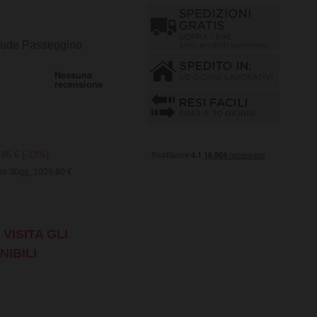
clude Passeggino
9,85 €
(-13%)
imi 30gg, 1029,80 €
VISITA GLI
NIBILI