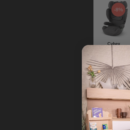
-8%
Cybex
Seggiolino Auto
Solution T i-Fix
Plus - Mirage
Prezzo iniziale
Grey/Dark Grey
249,95 €
- Gruppo 2/3
249,95 €
229,95 