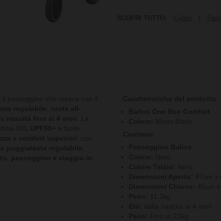
SCOPRI TUTTO:
Cybex
|
Pass
, il passeggino che cresce con il
Caratteristiche del prodotto:
rio regolabile
,
ruote all-
Bailos One Box Comfort
lla
nascita fino ai 4 anni
. La
Colore:
Moon Black
ottina XXL
UPF50+
e facile
Contiene
zza e comfort superiori
, con
Passeggino Balios
 e poggiatesta regolabile
,
Colore:
Nero
to, passeggino e viaggio in
Colore Telaio:
Nero
Dimensioni Aperto:
87cm x 6
Dimensioni Chiuso:
45cm x 
Peso:
11.2kg
Età:
dalla nascita ai 4 anni
Peso:
Fino ai 22kg