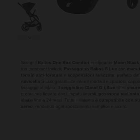
Scopri il
Bailos One Box Comfort
in elegante
Moon Black
tuo bambino! Include
Passeggino Balios S Lux
con
manub
terrain anti-foratura
e
sospensioni avanzate
, perfetto da
navicella S Lux
garantisce interni morbidi e spaziosi, capp
fissaggio al telaio. Il
seggiolino Cloud G i-Size
offre
sicure
protezione lineare dagli impatti laterali,
posizione reclinata
ideale fino a 24 mesi. Tutto il sistema è
compatibile con au
aereo
, rendendo ogni spostamento semplice e sicuro.