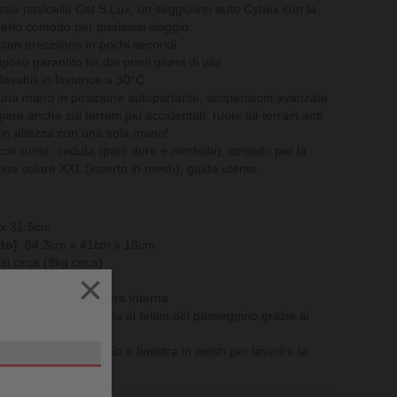
a sua navicella Cot S Lux, un seggiolino auto Cybex con la
erlo comodo per qualsiasi viaggio.
con precisione in pochi secondi
riposo garantito fin dai primi giorni di vita
avabili in lavatrice a 30°C
 una mano in posizione autoportante, sospensioni avanzate
giare anche sui terreni più accidentati, ruote all-terrain anti
 in altezza con una sola mano!
on ruote, seduta (parti dure e morbide), cestello per la
ina solare XXL (inserto in mesh), guida utente.
x 31.5cm
to)
: 84.3cm x 41cm x 18cm
si circa (9kg circa)
×
si
, con morbida fodera interna
trai facilmente fissarla al telaio del passeggino grazie ai
50+
dotata di tettuccio e finestra in mesh per favorire la