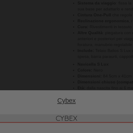
Sistema da viaggio
: fissa l
sua base per adattarlo e rend
Cintura One-Pull
che regola 
Reclinazione ergonomica
, 
Cura:
Rivestimenti in tessuto l
Altre
Qualità
: piegatura con
anteriori e posteriori per viag
foratura, manubrio regolabile
Include:
Telaio Balios S Lux c
spesa, barra paraurti, cappott
Navicella S Lux
Colore:
Nero
Dimensioni:
84.5cm x 41cm 
Dimensioni chiuso (compat
Età:
dalla nascita fino ai 6 me
Peso:
4.6kg
Cybex
Interni accoglienti e spazio
Maniglia per il trasporto
, po
pulsanti memory
CYBEX
Cappottina solare XXL UPF
ventilazione
Tasca interna