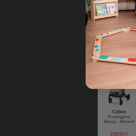
Cybex
Dispositivo Anti
Abbandono
SensorSafe 4-
in-1 Safety Kit -
59,95 €
per Ovetti
Cybex
Cybex
Passeggino
Beezy - Almond
Beige - Telaio
Nero - Il più
299,95 €