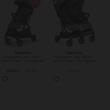
-20%
Inglesina
Inglesina
Passeggino Now - Nero -
Passeggino Twin Sketch -
Sprint Green - si Chiude da
Nero e Grigio - Per Gemelli
Solo con un Tocco
o Fratellini Vicini di Età
249,00 €
199,00 €
339,00 €