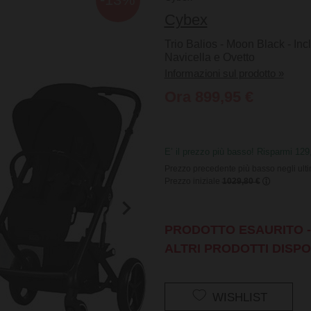
Cybex
Trio Balios - Moon Black - In
Navicella e Ovetto
Informazioni sul prodotto »
Ora 899,95 €
E’ il prezzo più basso! Risparmi 12
Prezzo precedente più basso negli ult
Prezzo iniziale
1029,80 €
PRODOTTO ESAURITO - 
ALTRI PRODOTTI DISPO
WISHLIST