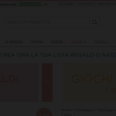
|
|
CHI SIAMO
CONTATTI
SERVIZIO CL
A SPASSO
PAPPA
IGIENE
SALDI %
REGALI
Home
Passeggio
Passeggini
-13%
Cybex