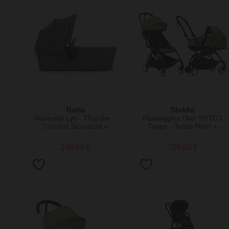
Nuna
Stokke
Navicella Lytl - Thunder -
Passeggino Duo YOYO3
Comfort Sicurezza e
Taupe - Telaio Nero +
Praticità
Navicella 0+ e Seduta 6+
249,00 €
729,00 €