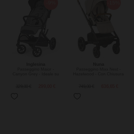
-9%
-15%
Inglesina
Nuna
Passeggino Maior -
Passeggino Mixx Next -
Canyon Grey - Ideale su
Hazelwood - Con Chiusura
Tutti i Tipi di Terreno
Automatica
329,00 €
299,00 €
749,00 €
636,65 €