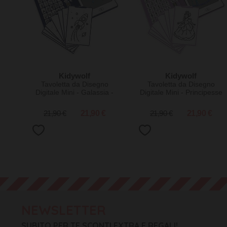
Kidywolf
Kidywolf
Tavoletta da Disegno
Tavoletta da Disegno
Digitale Mini - Galassia -
Digitale Mini - Principesse
4+ anni
del Mondo - 4+ anni
21,90 €
21,90 €
21,90 €
21,90 €
NEWSLETTER
SUBITO PER TE SCONTI EXTRA E REGALI!