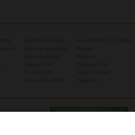
RETTA
DECORO CAMERA
ALLATTAMENTO E PAPPA
ssoriani
Adesivi e Decorazioni
Biberon
e
Adesivi da Parete
Borracce
e
Tappeti e Pouf
Contenitori Cibo
Cuscini Arredo
Tazze e Bicchieri
Accessori Bambole
Seggioloni