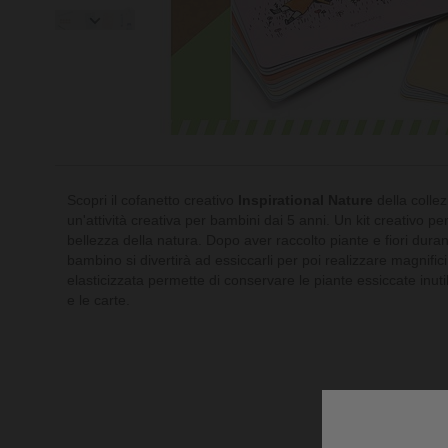
Scopri il cofanetto creativo
Inspirational Nature
della colle
un'attività creativa per bambini dai 5 anni. Un kit creativo pe
bellezza della natura. Dopo aver raccolto piante e fiori duran
bambino si divertirà ad essiccarli per poi realizzare magnifi
elasticizzata permette di conservare le piante essiccate inutili
e le carte.