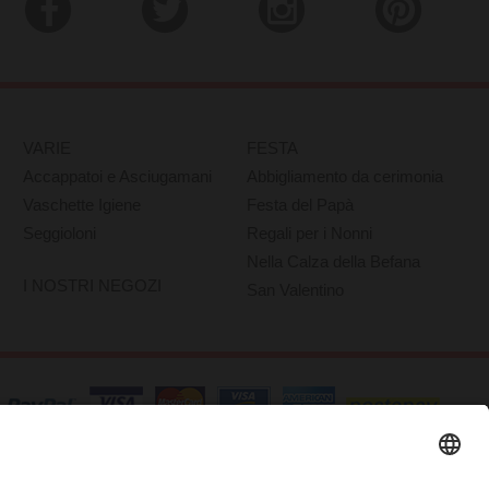
VARIE
FESTA
Accappatoi e Asciugamani
Abbigliamento da cerimonia
Vaschette Igiene
Festa del Papà
Seggioloni
Regali per i Nonni
Nella Calza della Befana
I NOSTRI NEGOZI
San Valentino