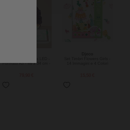
tickit
Djeco
Lavagna Luminosa LED -
Set Timbri Flowers Girls -
Formato A3 - 46 x 34 cm -
14 Immagini e 4 Colori
Stimola il Divertimento e la
Conoscenza Sensoriale
79,90 €
15,50 €