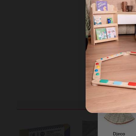
Djeco
Tatuaggi
Removibili per
Bambini -
Primavera -
5,00 €
Dermatologicam
Testato
Djeco