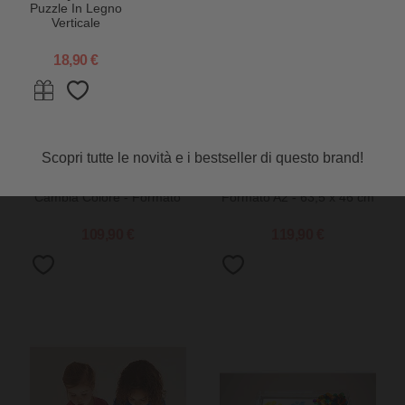
Puzzle In Legno
Verticale
Casamix - 12
pezzi - 3+ anni
18,90 €
Scopri tutte le novità e i bestseller di questo brand!
tickit
tickit
Lavagna Luminosa LED -
Lavagna Luminosa LED -
Cambia Colore - Formato
Formato A2 - 63,5 x 46 cm
A3 - 46 x 34 cm - Stimola il
- Stimola il Divertimento e
Divertimento e la
la Conoscenza Sensoriale
109,90 €
119,90 €
Conoscenza Sensoriale