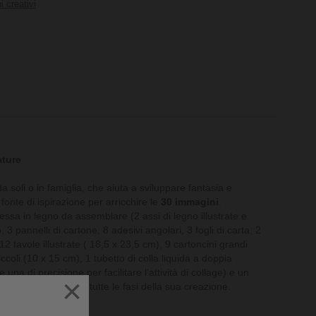
i creativi
ature
da soli o in famiglia, che aiuta a sviluppare fantasia e
 fonte di ispirazione per arricchire le
30 immagini
.
essa in legno da assemblare (2 assi di legno illustrate e
, 3 pannelli di cartone, 8 adesivi angolari, 3 fogli di carta, 2
, 12 tavole illustrate ( 18,5 x 23,5 cm), 9 cartoncini grandi
ccoli (10 x 15 cm), 1 tubetto di colla liquida a doppia
 una di precisione per facilitare l'attività di collage) e un
×
asso dopo passo in tutte le fasi della sua creazione.
3 x 15 cm
 x 7,5 cm