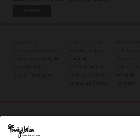
ISCRIVITI
A SPASSO
PER IL LETTINO
IN CAME
Passeggini Gemellari
Riduttori Lettino
Letti Monte
Carrozzine e Navicelle
Paracolpi
Cassettier
Seggiolini Auto
Set Copripiumino
Letti e Cull
Sacchi Passeggino
Lettini con Sbarre
Mensole
Lenzuola e Federe
Sdraiette
Chi Siamo
Guida alle Taglie
Servizio Clienti
Press
Spedizioni e Resi
B2B per i Rivenditori