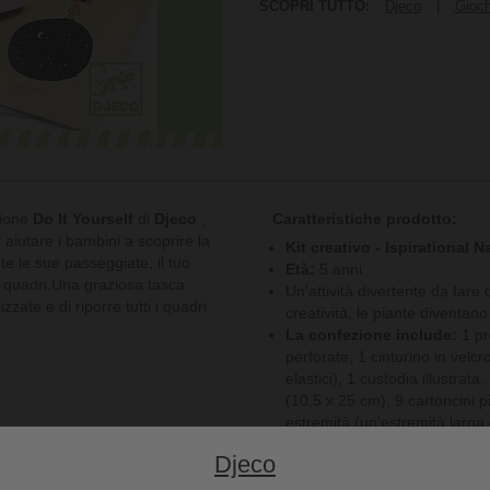
SCOPRI TUTTO:
Djeco
|
Gioch
zione
Do It Yourself
di
Djeco
,
Caratteristiche prodotto:
r aiutare i bambini a scoprire la
Kit creativo - Ispirational N
te le sue passeggiate, il tuo
Età:
5 anni
ci quadri.Una graziosa tasca
Un'attività divertente da fare 
zzate e di riporre tutti i quadri
creatività, le piante diventano
La confezione include:
1 pr
perforate, 1 cinturino in velcro
elastici), 1 custodia illustrata
(10,5 x 25 cm), 9 cartoncini pi
estremità (un'estremità larga e
avviso che guida il bambino p
Djeco
Dimensioni della stampa:
2
Dimensioni scatola:
20 x 26