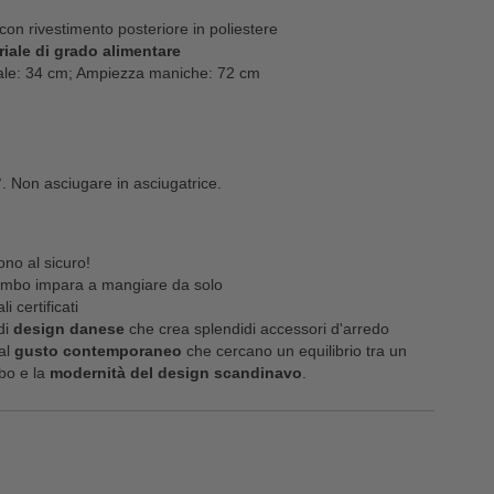
on rivestimento posteriore in poliestere
riale di grado alimentare
tale: 34 cm; Ampiezza maniche: 72 cm
0°. Non asciugare in asciugatrice.
sono al sicuro!
bimbo impara a mangiare da solo
i certificati
di
design danese
che crea splendidi accessori d'arredo
al
gusto contemporaneo
che cercano un equilibrio tra un
mbo e la
modernità del design scandinavo
.