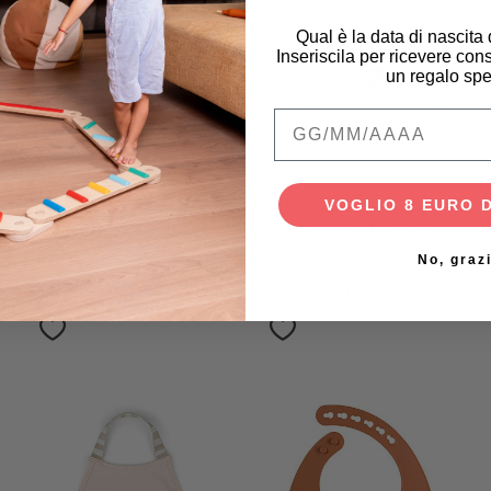
Qual è la data di nascita
Inseriscila per ricevere cons
un regalo spe
Qual è la data di na
VOGLIO 8 EURO 
FlapJackKids
Done By Deer
Bavaglino Reggiciuccio
Bavaglio a Maniche
Reversibile,
Lunghe con Tasca - Tiny
No, graz
Elefante/Ippopotamo -
Farm - Blu - Impermeabile
100% Cotone
13,95 €
8,37 €
21,95 €