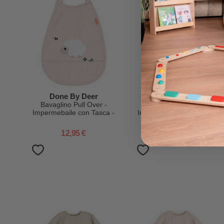
Done By Deer
Done By Deer
Bavaglino Pull Over -
Bavaglino Pull Over -
Impermebaile con Tasca -
Impermebaile con Tasca -
Tiny Farm - Cipria
Tiny Farm - Sabbia
12,95 €
12,95 €