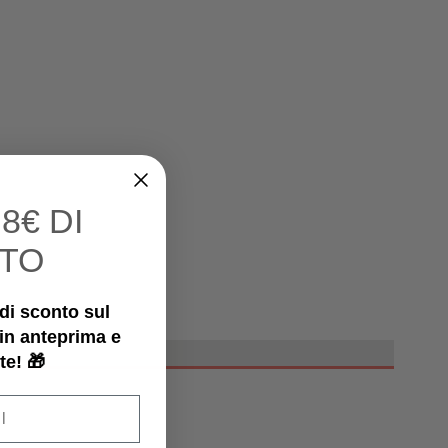
I
8€ DI
TO
€ di sconto sul
 in anteprima e
te! 🎁