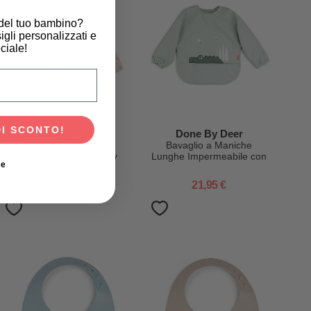
 del tuo bambino?
igli personalizzati e
ciale!
scita del tuo bambino?
DI SCONTO!
Done By Deer
Done By Deer
Bavaglio a Maniche
Bavaglio a Maniche
Lunghe con Tasca - Tiny
Lunghe Impermeabile con
ie
Farm - Cipria -
Tasca - Croco - Verde -
Impermeabile
Certificato Oeko-Tex
21,95 €
21,95 €