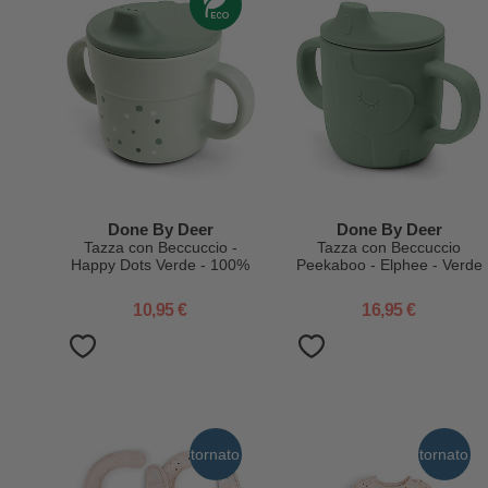
Done By Deer
Done By Deer
Tazza con Beccuccio -
Tazza con Beccuccio
Happy Dots Verde - 100%
Peekaboo - Elphee - Verde
PP Alimentare
- 100% Silicone Alimentare
- con Due Manici
10,95 €
16,95 €
tornato
tornato