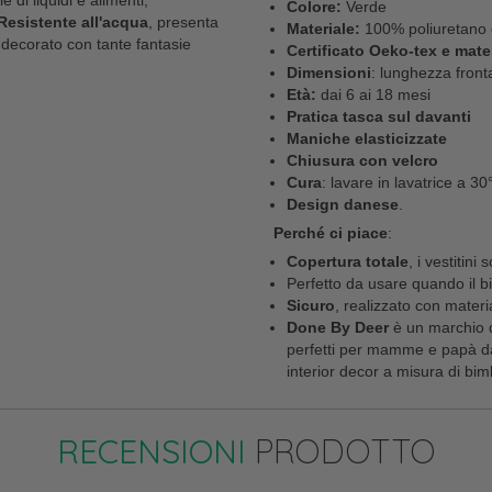
 di liquidi e alimenti,
Colore:
Verde
Resistente all'acqua
, presenta
Materiale:
100% poliuretano c
 decorato con tante fantasie
Certificato Oeko-tex e mate
Dimensioni
: lunghezza fron
Età:
dai 6 ai 18 mesi
Pratica tasca sul davanti
Maniche elasticizzate
Chiusura con velcro
Cura
: lavare in lavatrice a 3
Design danese
.
Perché ci piace
:
Copertura totale
, i vestitini 
Perfetto da usare quando il 
Sicuro
, realizzato con material
Done By Deer
è un marchio 
perfetti per mamme e papà d
interior decor a misura di bi
RECENSIONI
PRODOTTO