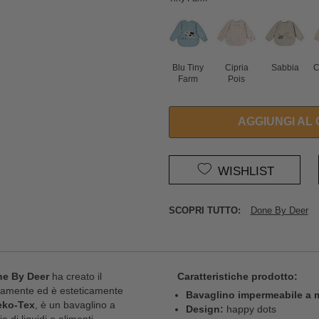
Blu Tiny
Cipria
Sabbia
C
Farm
Pois
AGGIUNGI AL
WISHLIST
SCOPRI TUTTO:
Done By Deer
e By Deer
ha creato il
Caratteristiche prodotto:
amente ed è esteticamente
Bavaglino impermeabile a 
Oeko-Tex
, è un bavaglino a
Design:
happy dots