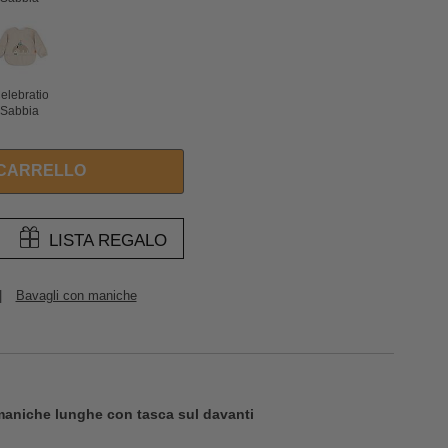
elebration
Sabbia
 CARRELLO
LISTA REGALO
|
Bavagli con maniche
maniche lunghe con tasca sul davanti