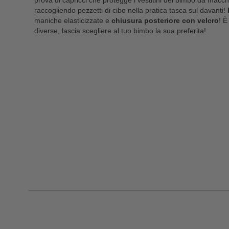
prova di capricci che protegge i vestitini del bimbo da macchie
raccogliendo pezzetti di cibo nella pratica tasca sul davanti!
maniche elasticizzate e
chiusura posteriore con velcro
! È
diverse, lascia scegliere al tuo bimbo la sua preferita!