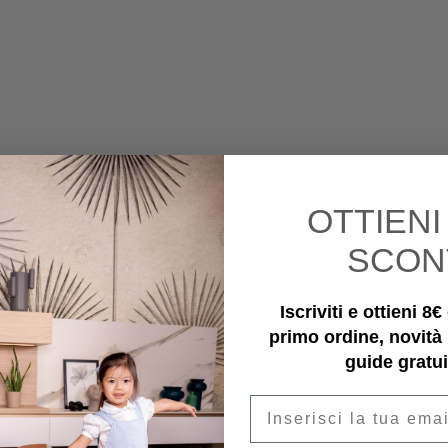
OTTIEN
SCON
Iscriviti e ottieni 8
primo ordine, novità
PRODOTTI SIMILI
guide gratui
Email
-40%