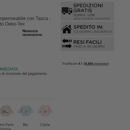
mpermeabile con Tasca -
ato Oeko-Tex
IMMEDIATA
ta di ricezione del pagamento
iny Farm
Blu
Cipria
Sabbia