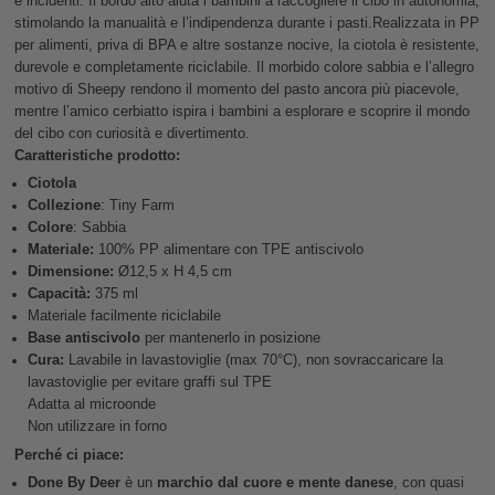
e incidenti. Il bordo alto aiuta i bambini a raccogliere il cibo in autonomia,
stimolando la manualità e l’indipendenza durante i pasti.Realizzata in PP
per alimenti, priva di BPA e altre sostanze nocive, la ciotola è resistente,
durevole e completamente riciclabile. Il morbido colore sabbia e l’allegro
motivo di Sheepy rendono il momento del pasto ancora più piacevole,
mentre l’amico cerbiatto ispira i bambini a esplorare e scoprire il mondo
del cibo con curiosità e divertimento.
Caratteristiche prodotto:
Ciotola
Collezione
: Tiny Farm
Colore
: Sabbia
Materiale:
100% PP alimentare con TPE antiscivolo
Dimensione:
Ø12,5 x H 4,5 cm
Capacità:
375 ml
Materiale facilmente riciclabile
Base antiscivolo
per mantenerlo in posizione
Cura:
Lavabile in lavastoviglie (max 70°C), non sovraccaricare la
lavastoviglie per evitare graffi sul TPE
Adatta al microonde
Non utilizzare in forno
Perché ci piace:
Done By Deer
è un
marchio dal cuore e mente danese
, con quasi