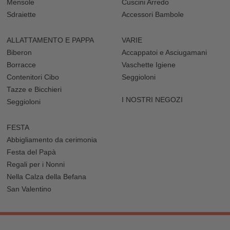
Mensole
Cuscini Arredo
Sdraiette
Accessori Bambole
ALLATTAMENTO E PAPPA
VARIE
Biberon
Accappatoi e Asciugamani
Borracce
Vaschette Igiene
Contenitori Cibo
Seggioloni
Tazze e Bicchieri
I NOSTRI NEGOZI
Seggioloni
FESTA
Abbigliamento da cerimonia
Festa del Papà
Regali per i Nonni
Nella Calza della Befana
San Valentino