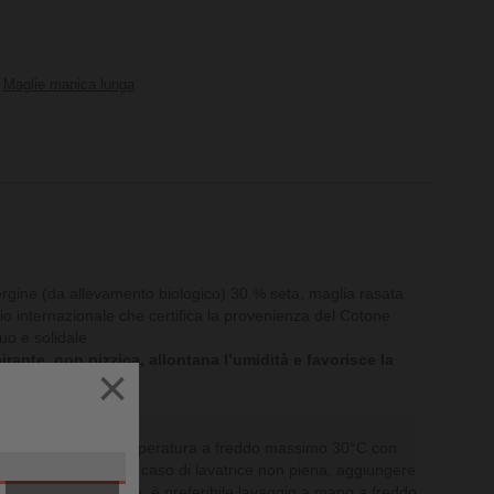
Maglie manica lunga
rgine (da allevamento biologico) 30 % seta, maglia rasata
o internazionale che certifica la provenienza del Cotone
uo e solidale
irante, non pizzica, allontana l’umidità e favorisce la
×
 l’avventura!
o a pieno carico, temperatura a freddo massimo 30°C con
assimo 500 giri. In caso di lavatrice non piena, aggiungere
one. Se non è possibile, è preferibile lavaggio a mano a freddo.