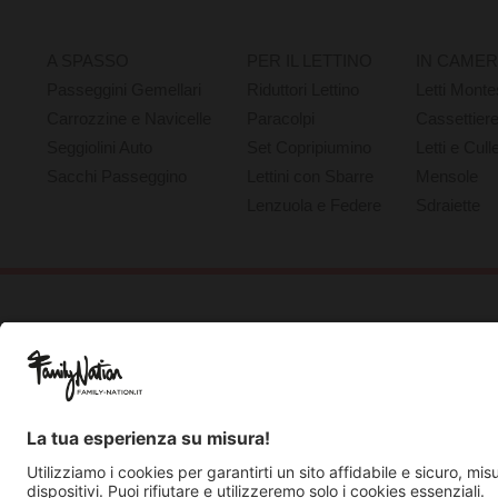
A SPASSO
PER IL LETTINO
IN CAME
Passeggini Gemellari
Riduttori Lettino
Letti Monte
Carrozzine e Navicelle
Paracolpi
Cassettier
Seggiolini Auto
Set Copripiumino
Letti e Cull
Sacchi Passeggino
Lettini con Sbarre
Mensole
Lenzuola e Federe
Sdraiette
Chi Siamo
Guida alle Taglie
Servizio Clienti
Press
Spedizioni e Resi
B2B per i Rivenditori
Privacy
Cookie Policy
Recupero password?
Lavora con noi
Lista regalo e nascita
I nostri negozi