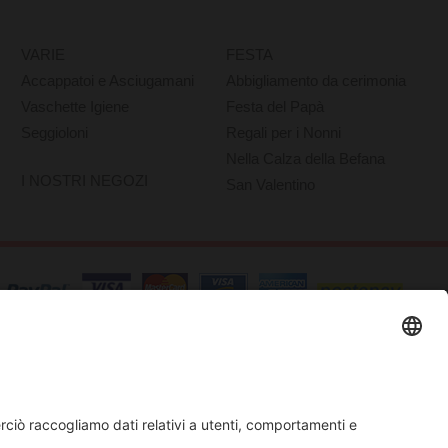
VARIE
FESTA
Accappatoi e Asciugamani
Abbigliamento da cerimonia
Vaschette Igiene
Festa del Papà
Seggioloni
Regali per i Nonni
Nella Calza della Befana
I NOSTRI NEGOZI
San Valentino