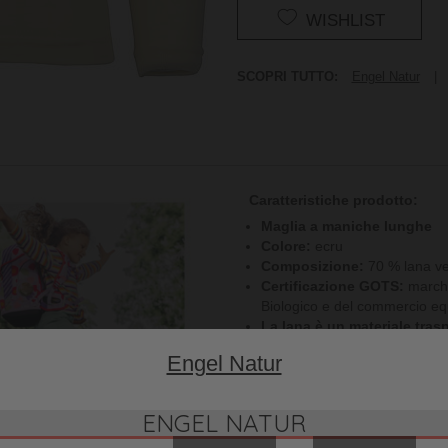
WISHLIST
SCOPRI TUTTO:
Engel Natur
|
Caratteristiche prodotto:
Maglia a maniche lunghe
Colore:
ecru
Composizione:
70 % lana ve
Certificazione GOTS:
marchi
Biologico e del commercio eq
La lana è un materiale trasp
termoregolazione
Engel Natur
Orli sullo scollo e maniche
Calda e avvolgente, pronti per
Cura:
Lavare in lavatrice sol
ENGEL NATUR
programma lana. Centrifuga m
altri capi delicati o tutto cot