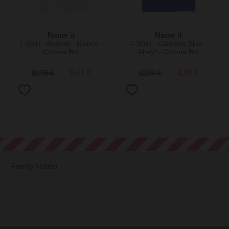
Name it
Name it
T-Shirt - Animali - Bianco -
T-Shirt - Clematis Blue -
Cotone Bio
Ahoy! - Cotone Bio
10,95 €
5,47 €
10,90 €
4,36 €
Family Nation