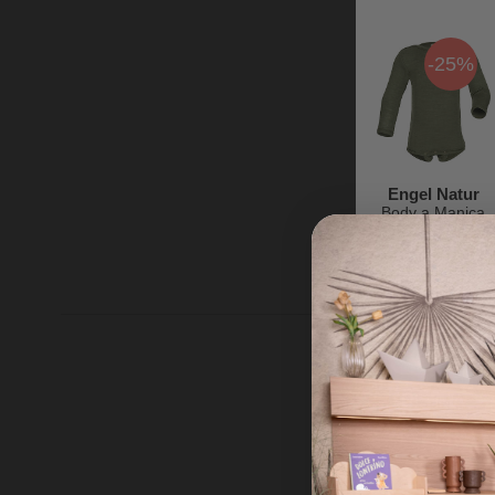
-25%
Engel Natur
Body a Manica
Lunga con
Automatici -
Prezzo iniziale
Verde Oliva -
45,50 €
Lana Vergine e
45,50 €
34,13 €
Seta -
Certificazione
GOTS
ULTIMA
TAGLIA
2-
3 YEARS
-25%