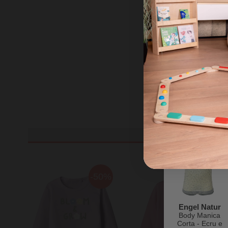
Engel Natur
Tuta da Esterno
con Cappuccio
e Zip - Rosa
Prezzo iniziale
Mélange -
184,50 €
100% Lana
184,50 €
138,38 
Vergine
-25%
-50%
-50%
Engel Natur
Body Manica
Corta - Ecru e