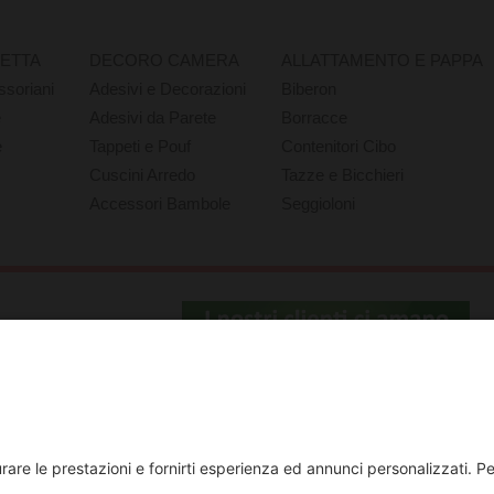
RETTA
DECORO CAMERA
ALLATTAMENTO E PAPPA
ssoriani
Adesivi e Decorazioni
Biberon
e
Adesivi da Parete
Borracce
e
Tappeti e Pouf
Contenitori Cibo
Cuscini Arredo
Tazze e Bicchieri
Accessori Bambole
Seggioloni