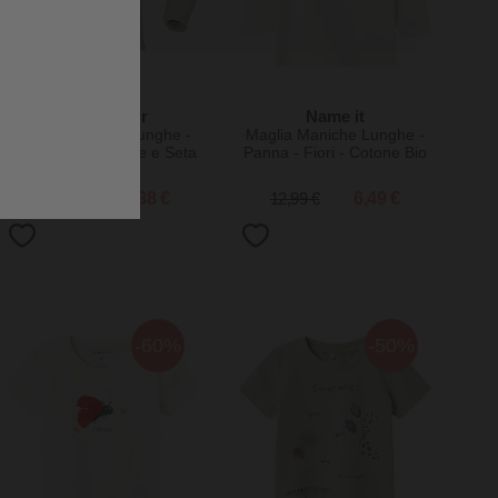
Engel Natur
Name it
Maglia Maniche Lunghe -
Maglia Maniche Lunghe -
Ecru - Lana Vergine e Seta
Panna - Fiori - Cotone Bio
- Certificato GOTS
32,50 €
24,38 €
12,99 €
6,49 €
-60%
-50%