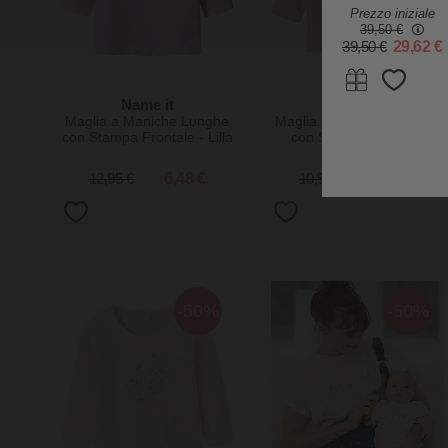
Grigio con
Prezzo iniziale
Stampa - Lana
39,50 €
Vergine e Seta -
39,50 €
29,62 €
Certificato
GOTS
Name it
Name it
Maglia a Maniche Lunghe
Maglia a Maniche Lunghe
con Stampa Frontale - Lilla
con Stampa Frontale
- Cotone Biologico
'Sweet' - Malva - Cotone
Biologico e Trattamento
12,95 €
6,48 €
10,95 €
5,47 €
Eco
-50%
-50%