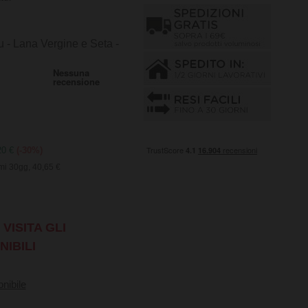
 - Lana Vergine e Seta -
20 €
(-30%)
mi 30gg, 40,65 €
VISITA GLI
NIBILI
nibile