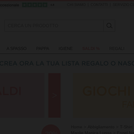
|
|
CHI SIAMO
CONTATTI
SERVIZIO CL
A SPASSO
PAPPA
IGIENE
SALDI %
REGALI
Home
Abbigliamento
T-Shirt
-30%
Maglie Manica Lunga
Engel Na