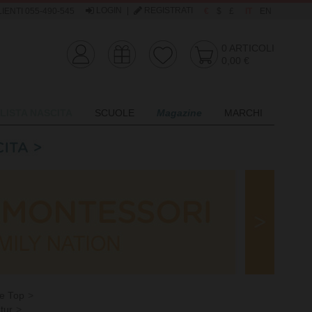
LOGIN
|
REGISTRATI
IENTI 055-490-545
€
$
£
IT
EN
0
ARTICOLI
0,00 €
LISTA NASCITA
SCUOLE
Magazine
MARCHI
 e Top
tur