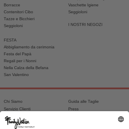
Borracce
Vaschette Igiene
Contenitori Cibo
Seggioloni
Tazze e Bicchieri
I NOSTRI NEGOZI
Seggioloni
FESTA
Abbigliamento da cerimonia
Festa del Papà
Regali per i Nonni
Nella Calza della Befana
San Valentino
Chi Siamo
Guida alle Taglie
Servizio Clienti
Press
Spedizioni e Resi
B2B per i Rivenditori
Privacy
Cookie Policy