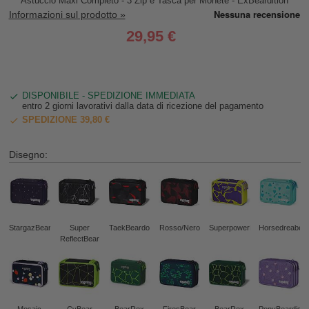
Astuccio Maxi Completo - 3 Zip e Tasca per Monete - ExBeardition
Informazioni sul prodotto »
29,95 €
DISPONIBILE - SPEDIZIONE IMMEDIATA
entro 2 giorni lavorativi dalla data di ricezione del pagamento
SPEDIZIONE 39,80 €
Disegno:
StargazBear
Super
TaekBeardo
Rosso/Nero
SuperpowerBear
Horsedreabea
ReflectBear
Mosaic
CyBear
BearRex
FiresBear
BearRex
PonyBeardise