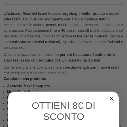
L'
Astuccio Maxi
del brand tedesco
Ergobag
è
bello
,
pratico
e
super
attrezzato
. Ha un
triplo scomparto
con
3 zip
e contiene tutto il
necessario per la scuola: penne, matite colorate, pennarelli, colla e tanto
altro ancora. Può contenere
fino a 40 pezzi
, con 18 matite colorate e 18
pennarelli in dotazione, triplo scomparto e
tasca per le monete
! Inoltre è
caratterizzato da elastici resistenti, zip ultra scorrevoli e interni foderati e
personalizzati!
Questo astuccio poi è il massimo
per chi ha a cuore l'ambiente
: è
stato
realizzato con bottiglie di PET riciclato
da 0,5 litri!
Con le sue grafiche coloratissime e
coordinate agli zaini
, non ti resta
che scegliere quello che ti piace di più!
Caratteristiche prodotto:
Astuccio Maxi Completo
Modello:
ExBeardition
Dimensioni
: 20 x 6.5 x 13.5 cm
OTTIENI
8€ DI
Materiale
: Realizzata con bottiglie in PET riciclate (0,5l)
Contiene
: 18 matite colorate Lyra, 18 pennarelli Lyra, appuntalapis,
SCONTO
gomma, righello, lapis, forbici
Peso
: 310 g
Cura
: Non lavare, non schiarire, non asciugare nell’asciugabiancheria,