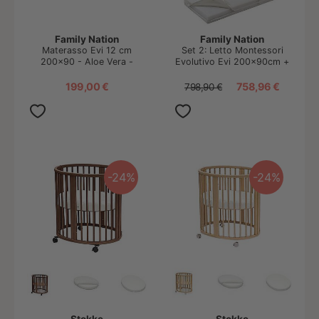
Family Nation
Family Nation
Materasso Evi 12 cm
Set 2: Letto Montessori
200x90 - Aloe Vera -
Evolutivo Evi 200x90cm +
Sfoderabile - per Letto
Materasso 12 cm Aloe Vera
Montessori Evolutivo Evi 4
199,00 €
758,96 €
798,90 €
in 1
-24%
-24%
Stokke
Stokke