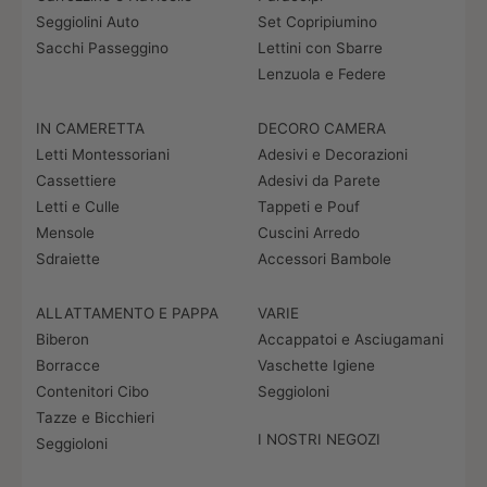
Seggiolini Auto
Set Copripiumino
Sacchi Passeggino
Lettini con Sbarre
Lenzuola e Federe
IN CAMERETTA
DECORO CAMERA
Letti Montessoriani
Adesivi e Decorazioni
Cassettiere
Adesivi da Parete
Letti e Culle
Tappeti e Pouf
Mensole
Cuscini Arredo
Sdraiette
Accessori Bambole
ALLATTAMENTO E PAPPA
VARIE
Biberon
Accappatoi e Asciugamani
Borracce
Vaschette Igiene
Contenitori Cibo
Seggioloni
Tazze e Bicchieri
I NOSTRI NEGOZI
Seggioloni