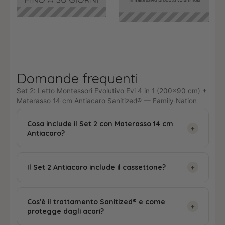
Domande frequenti
Set 2: Letto Montessori Evolutivo Evi 4 in 1 (200×90 cm) +
Materasso 14 cm Antiacaro Sanitized® — Family Nation
Cosa include il Set 2 con Materasso 14 cm
+
Antiacaro?
Il Set 2 Antiacaro include
due prodotti
:
Il Set 2 Antiacaro include il cassettone?
+
1. Letto Montessori Evolutivo Evi 4 in 1
(200×90 cm)
— kit completo: base, 5 sponde, tetto a casetta,
No. Questo Set 2 include solo il letto Evi e il
Cos'è il trattamento Sanitized® e come
doghe, 2 set di gambe.
materasso da 14 cm Antiacaro.
Il cassettone non è
+
protegge dagli acari?
2. Materasso Evi 14 cm Antiacaro e Anallergico
incluso
. Per avere anche il cassettone si possono