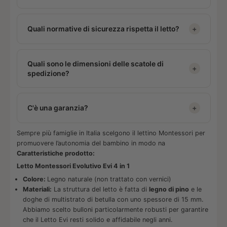
mesi. Se si vuole usare Evi fin dai primissimi mesi, è
Bulloni particolarmente robusti per garantire solidità
consigliabile posizionarlo nella camera dei genitori o
nel tempo. Confezionamento
senza plastica
.
Pulizia ordinaria con
spugna umida senza detergenti
.
usarlo per il gioco e i sonnellini diurni.
Quali normative di sicurezza rispetta il letto?
+
Rinnovabile con carta vetrata fine (grana 180-220).
Per manutenzione più profonda: carta vetrata fine
Design Italiano.
(grana 180-220). Il legno non è trattato con vernici,
quindi è sempre rinnovabile. Controllo annuale delle
Il Letto Evi rispetta la norma
UNI EN 1725
per i
Quali sono le dimensioni delle scatole di
viti consigliato.
requisiti di sicurezza, resistenza e durabilità. Regge
+
spedizione?
oltre 100 kg. Design Italiano.
Il letto è confezionato in due scatole:
C'è una garanzia?
+
Scatola A:
36 × 25 × 103 cm.
Scatola B:
21 × 17,5 × 203 cm.
Sempre più famiglie in Italia scelgono il lettino Montessori per
Sì,
garanzia di 2 anni
su entrambi i prodotti del set.
promuovere l’autonomia del bambino in modo na
Family Nation è Design Italiano, Società Benefit con
Caratteristiche prodotto:
negozi fisici e shop online.
Letto Montessori Evolutivo Evi 4 in 1
Colore:
Legno naturale (non trattato con vernici)
Materiali:
La struttura del letto è fatta di
legno di pino
e le
doghe di multistrato di betulla con uno spessore di 15 mm.
Abbiamo scelto bulloni particolarmente robusti per garantire
che il Letto Evi resti solido e affidabile negli anni.