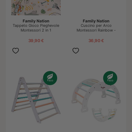
Family Nation
Family Nation
Tappeto Gioco Pieghevole
Cuscino per Arco
Montessori 2 in 1
Montessori Rainbow -
Reversibile e Morbido -
Cotone
Dino Friends - 180x150cm
39,90 €
36,90 €
- dalla Nascita