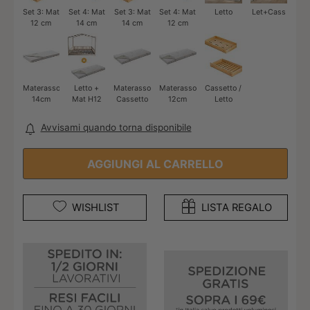
Set 3: Mat
Set 4: Mat
Set 3: Mat
Set 4: Mat
Letto
Let+Cass
12 cm
14 cm
14 cm
12 cm
Materasso
Letto +
Materasso
Materasso
Cassetto /
14cm
Mat H12
Cassetto
12cm
Letto
Avvisami quando torna disponibile
AGGIUNGI AL CARRELLO
WISHLIST
LISTA REGALO