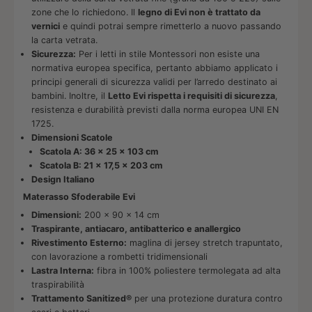
zone che lo richiedono. Il
legno di Evi non è trattato da
vernici
e quindi potrai sempre rimetterlo a nuovo passando
la carta vetrata.
Sicurezza:
Per i letti in stile Montessori non esiste una
normativa europea specifica, pertanto abbiamo applicato i
principi generali di sicurezza validi per l’arredo destinato ai
bambini. Inoltre, il
Letto Evi rispetta i requisiti di sicurezza
,
resistenza e durabilità previsti dalla norma europea UNI EN
1725.
Dimensioni Scatole
Scatola A: 36 x 25 x 103 cm
Scatola B: 21 x 17,5 x 203 cm
Design Italiano
Materasso Sfoderabile Evi
Dimensioni:
200 x 90 x 14 cm
Traspirante, antiacaro, antibatterico e anallergico
Rivestimento Esterno:
maglina di jersey stretch trapuntato,
con lavorazione a rombetti tridimensionali
Lastra Interna:
fibra in 100% poliestere termolegata ad alta
traspirabilità
Trattamento Sanitized®
per una protezione duratura contro