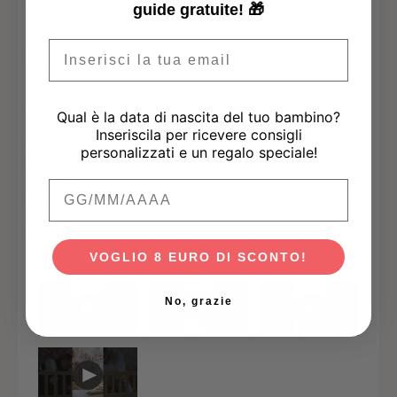
Ispirato al metodo Montessori
– Favorisce l’autonomia del
guide gratuite! 🎁
bambino grazie a un design accessibile, sicuro e a misura di
piccolo.
Email
Sostenibile
: Evi è Eco. Rispetta l'ambiente perchè si
conserva nel tempo e si tramanda, evitando il consumo e lo
spreco eccessivo di materiali pregiati come il legno.
Protezione avanzata
antiacaro e antibatterica
grazie al
Qual è la data di nascita del tuo bambino?
trattamento Sanitized®
Inseriscila per ricevere consigli
Sfoderabile e lavabile
, per un’igiene sempre impeccabile
personalizzati e un regalo speciale!
Traspirante e anallergico
, ideale anche per chi soffre di
allergie
Qual è la data di nascita del tuo bambino
Struttura interna in
fibra di poliestere termolegata
, resistente
e anatomica
Certificazione
OEKO-TEX®
, sinonimo di materiali sicuri e
testati
VOGLIO 8 EURO DI SCONTO!
No, grazie