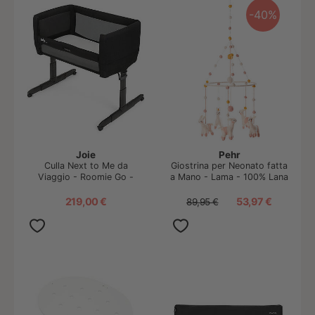
-40%
Joie
Pehr
Culla Next to Me da
Giostrina per Neonato fatta
Viaggio - Roomie Go -
a Mano - Lama - 100% Lana
Shale - Chiusura Facile e
- Coloranti AZO-Free
Compatta
219,00 €
53,97 €
89,95 €