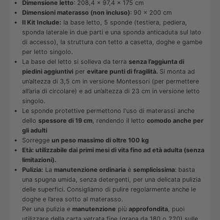
Dimensione letto
: 208,4 x 97,4 x 175 cm
Dimensioni materasso (non incluso)
: 90 x 200 cm
Il Kit Include:
la base letto, 5 sponde (testiera, pediera,
sponda laterale in due parti e una sponda anticaduta sul lato
di accesso), la struttura con tetto a casetta, doghe e gambe
per letto singolo.
La base del letto si solleva da terra
senza l’aggiunta di
piedini aggiuntivi
per
evitare punti di fragilità.
Si monta ad
un’altezza di 3,5 cm in versione Montessori (per permettere
all’aria di circolare) e ad un’altezza di 23 cm in versione letto
singolo.
Le sponde protettive permettono l'uso di materassi anche
dello
spessore di 19 cm
, rendendo il letto
comodo anche per
gli adulti
Sorregge
un peso massimo di oltre 100 kg
Età: utilizzabile dai primi mesi di vita fino ad età adulta (senza
limitazioni).
Pulizia:
La
manutenzione ordinaria
è
semplicissima
: basta
una spugna umida, senza detergenti, per una delicata pulizia
delle superfici. Consigliamo di pulire regolarmente anche le
doghe e l’area sotto al materasso.
Per una pulizia e
manutenzione
più
approfondita
, puoi
utilizzare della carta vetrata fine (grana da 180 o 220) sulle