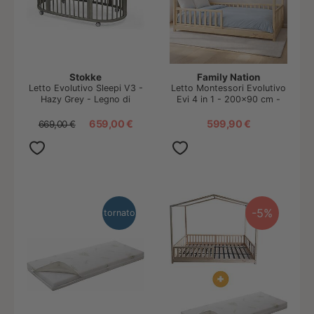
Stokke
Family Nation
Letto Evolutivo Sleepi V3 -
Letto Montessori Evolutivo
Hazy Grey - Legno di
Evi 4 in 1 - 200x90 cm -
Faggio
Tutto incluso - dalla
Nascita a 99 anni
659,00 €
599,90 €
669,00 €
-5%
tornato