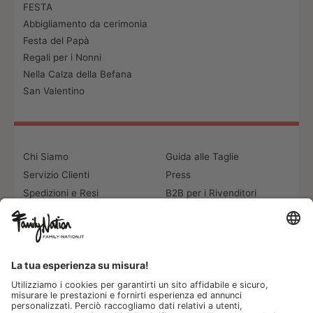
FESTA
Abbigliamento da cerimonia
Festa del Papà
Regali per i Nonni
Nella Calza della Befana
San Valentino
Chi Siamo
Guida alle Taglie
Servizio Clienti
Press
Spedizioni e Resi
B2B per i Rivenditori
Privacy
Cookie Policy
Recupero password?
Lavora con noi
Lista regalo e nascita
I nostri negozi