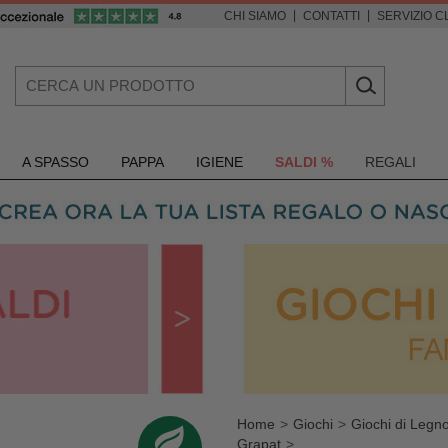
|
|
CHI SIAMO
CONTATTI
SERVIZIO CL
A SPASSO
PAPPA
IGIENE
SALDI %
REGALI
Home
Giochi
Giochi di Legn
Grapat