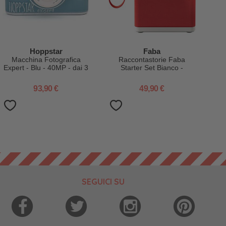
Hoppstar
Faba
Macchina Fotografica
Raccontastorie Faba
Expert - Blu - 40MP - dai 3
Starter Set Bianco -
Anni
Include: Cassa Audio
Bluetooth + Personaggio
93,90 €
49,90 €
Sonoro - 15 Brani
SEGUICI SU