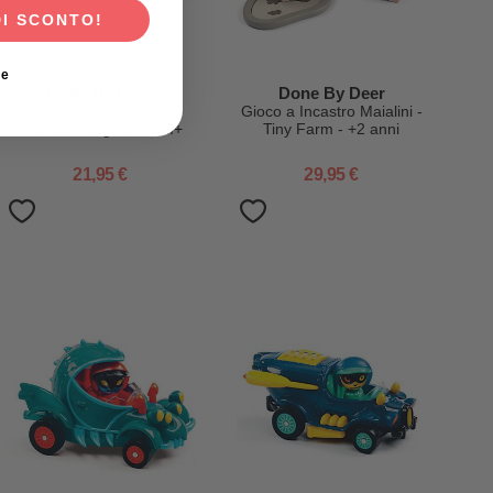
DI SCONTO!
ie
Done By Deer
Done By Deer
Gioco a Incastro Deer
Gioco a Incastro Maialini -
Friends - Legno - 18M+
Tiny Farm - +2 anni
21,95 €
29,95 €