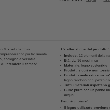
SCOPRI TUTTO:
Grapat
|
Gioc
ato Grapat
i bambini
Caratteristiche del prodotto:
comprenderanno più facilmente
Include:
12 elementi della na
o
, ecologico e versatile
Età:
dai 36 mesi in su
 di intendere il tempo
!
Materiale
: legno sostenibile
Prodotti sicuri e non tossic
Prodotto realizzato a mano
legno rendono ogni pezzo div
Tutti i materiali rispettano
Cura:
pulire con un panno u
acqua
Perché ci piace:
Il
legno utilizzato proviene 