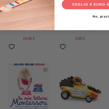
VOGLIO 8 EURO 
No, graz
Tryco Baby
Done By Deer
Estensione per Pista
Gioco a Incastro
Trenino - Fantasy - 2+ Anni
Celebration - Legno -
12m+
24,95 €
9,95 €