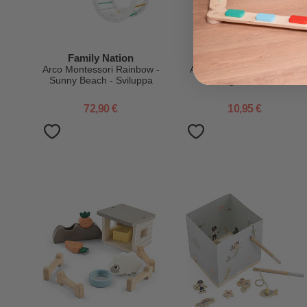
Family Nation
Label Label
Arco Montessori Rainbow -
Armonica in Legno FSC -
Sunny Beach - Sviluppa
Nougat - 12+ m
Equilibrio e Agilità
72,90 €
10,95 €