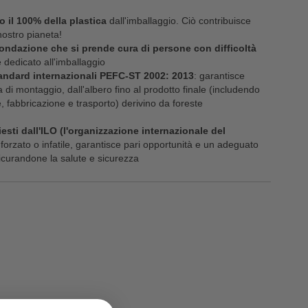
o il 100% della plastica
dall'imballaggio. Ciò contribuisce
nostro pianeta!
ondazione che si prende cura di persone con difficoltà
 dedicato all'imballaggio
andard internazionali PEFC-ST 2002: 2013
: garantisce
na di montaggio, dall'albero fino al prodotto finale (includendo
ne, fabbricazione e trasporto) derivino da foreste
hiesti dall'ILO (l'organizzazione internazionale del
rzato o infatile, garantisce pari opportunità e un adeguato
sicurandone la salute e sicurezza