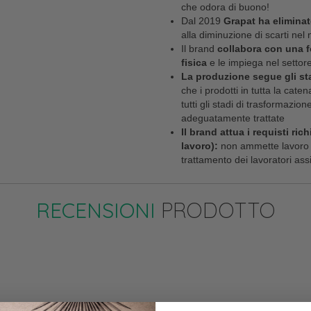
che odora di buono!
Dal 2019
Grapat ha eliminat
alla diminuzione di scarti nel 
Il brand
collabora con una f
fisica
e le impiega nel settore
La produzione segue gli st
che i prodotti in tutta la cate
tutti gli stadi di trasformazio
adeguatamente trattate
Il brand attua i requisti ric
lavoro):
non ammette lavoro fo
trattamento dei lavoratori as
RECENSIONI
PRODOTTO