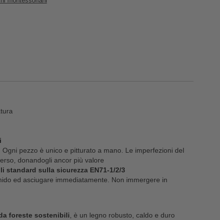
hi montessoriani
tura
i
:
Ogni pezzo è unico e pitturato a mano. Le imperfezioni del
erso, donandogli ancor più valore
 gli standard sulla sicurezza EN71-1/2/3
mido ed asciugare immediatamente. Non immergere in
da foreste sostenibili
, è un legno robusto, caldo e duro