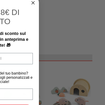
I
8€ DI
TO
€ di sconto sul
 in anteprima e
te! 🎁
 del tuo bambino?
igli personalizzati e
ciale!
scita del tuo bambino?