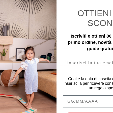
OTTIEN
SCON
Iscriviti e ottieni 8
primo ordine, novità
guide gratui
Email
PRODOTTI SIMILI
Qual è la data di nascita
Inseriscila per ricevere cons
un regalo spe
Qual è la data di na