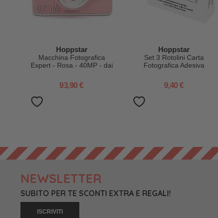
Hoppstar
Hoppstar
Macchina Fotografica
Set 3 Rotolini Carta
Expert - Rosa - 40MP - dai
Fotografica Adesiva
3 Anni
Termica - per Macchina
Fotografica Artist - 220
93,90 €
9,40 €
Foto!
NEWSLETTER
SUBITO PER TE SCONTI EXTRA E REGALI!
ISCRIVITI