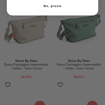
No, grazie
tornato
Done By Deer
Done By Deer
Borsa Passeggino Impermeabile
Borsa Passeggino Impermeabile
- Sabbia - Ganci Inclusi
- Verde - Ganci Inclusi
59,95 €
59,95 €