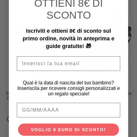
OTTIENI
8€ DI
SCONTO
tornato
Iscriviti e ottieni 8€ di sconto sul
primo ordine, novità in anteprima e
guide gratuite! 🎁
Email
Qual è la data di nascita del tuo bambino?
Inseriscila per ricevere consigli personalizzati e
Inglesina
Done By Deer
un regalo speciale!
Borsa Dual Bag Electa - Murray
Borsa Passeggino Impermeabile
Green - Praticità in ogni Istante
- Nero - Ganci Inclusi
Qual è la data di nascita del tuo bambino
95,00 €
59,95 €
VOGLIO 8 EURO DI SCONTO!