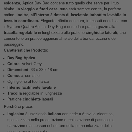
esigenza,
Aptica Day Bag contiene tutto quello che serve per il tuo
bimbo.
In viaggio o fuori casa,
tutto sarà sempre con te, in perfetto
ordine.
Inoltre, all’interno è dotata di fasciatoio imbottito lavabile in
tessuto coordinato.
Elegante, rifinita con cura, in tessuti coordinati con
il System Quattro Aptica. Day Bag è comoda e pratica grazie alla
tracolla regolabile
in lunghezza e alle pratiche
cinghiette laterali,
che
consentono un pratico aggancio al telaio della tua carrozzina e del
passeggino.
Caratteristiche Prodotto
:
Day Bag Aptica
Colore
: Velvet Grey
Dimensioni
: 33 x 33 x 18 cm
Comoda
, con stile​
Ogni giorno al tuo fianco
Interno facilmente lavabile
Tracolla
regolabile in lunghezza
Pratiche
cinghiette
laterali
Perché ci piace
:
Inglesina
è un'azienda
italiana
con sede a Altavilla Vicentina,
specializzata nella progettazione e realizzazione di passeggini,
carrozzine e accessori nel settore della prima infanzia e della
puericultura in generale