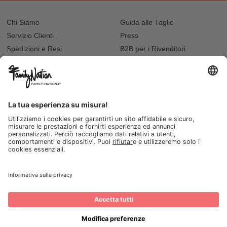
Chi Siamo
Guida alle Taglie
Servizio Clienti
Press
Spedizioni e Resi
B2B per i Rivenditori
Privacy
Cookie Policy
Recupero password?
Lavora con noi
Lista regalo e nascita
I nostri negozi
© 2026, Family Nation Società Benefit S.r.L. Firenze, Italia
rtita I.V.A. IT-06190610482 | REA Firenze FI-607993 | Cap. Soc: 100.000,00 Euro