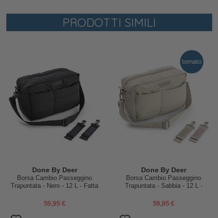
PRODOTTI SIMILI
tornato
Done By Deer
Done By Deer
Borsa Cambio Passeggino
Borsa Cambio Passeggino
Trapuntata - Nero - 12 L - Fatta
Trapuntata - Sabbia - 12 L -
con Bottiglie di Plastica
Fatta con Bottiglie di Plastica
Riciclata
Riciclata
59,95 €
59,95 €