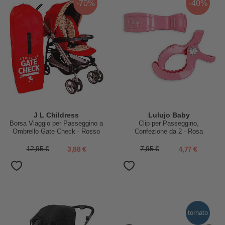
-70%
-40%
J L Childress
Lulujo Baby
Borsa Viaggio per Passeggino a
Clip per Passeggino,
Ombrello Gate Check - Rosso
Confezione da 2 - Rosa
12,95 €
3,88 €
7,95 €
4,77 €
tornato