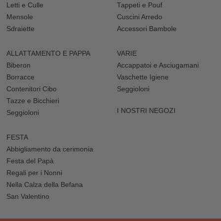
Letti e Culle
Tappeti e Pouf
Mensole
Cuscini Arredo
Sdraiette
Accessori Bambole
ALLATTAMENTO E PAPPA
VARIE
Biberon
Accappatoi e Asciugamani
Borracce
Vaschette Igiene
Contenitori Cibo
Seggioloni
Tazze e Bicchieri
I NOSTRI NEGOZI
Seggioloni
FESTA
Abbigliamento da cerimonia
Festa del Papà
Regali per i Nonni
Nella Calza della Befana
San Valentino