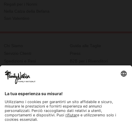
Regali per i Nonni
Nella Calza della Befana
San Valentino
Chi Siamo
Guida alle Taglie
Servizio Clienti
Press
Spedizioni e Resi
B2B per i Rivenditori
Privacy
Cookie Policy
Recupero password?
Lavora con noi
Lista regalo e nascita
I nostri negozi