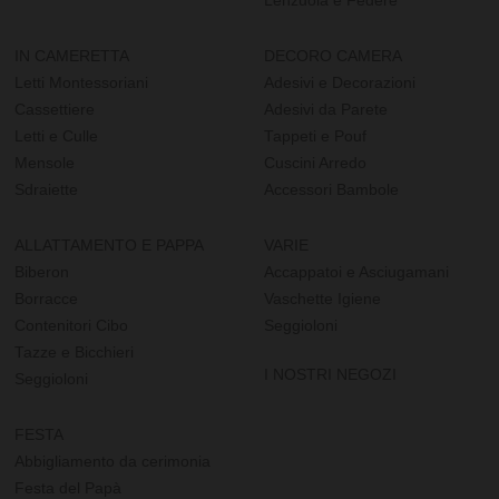
Lenzuola e Federe
IN CAMERETTA
DECORO CAMERA
Letti Montessoriani
Adesivi e Decorazioni
Cassettiere
Adesivi da Parete
Letti e Culle
Tappeti e Pouf
Mensole
Cuscini Arredo
Sdraiette
Accessori Bambole
ALLATTAMENTO E PAPPA
VARIE
Biberon
Accappatoi e Asciugamani
Borracce
Vaschette Igiene
Contenitori Cibo
Seggioloni
Tazze e Bicchieri
I NOSTRI NEGOZI
Seggioloni
FESTA
Abbigliamento da cerimonia
Festa del Papà