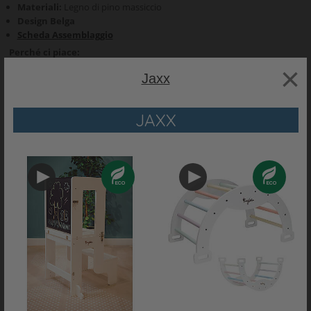
Materiali:
Legno di pino massiccio
Design Belga
Scheda Assemblaggio
Perché ci piace:
×
Jaxx è un
marchio
innovativo
e pionieristico progettato per offrire a
Jaxx
genitori e bambini comfort e praticità
Mobili
pregiati per neonati
Design senza tempo
JAXX
Materiali
sostenibili
Contribuire per un ambiente
sempre più verde
RECENSIONI
PRODOTTO