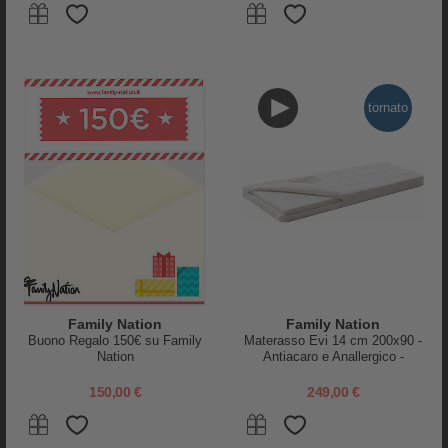
JetKids Cloud Sleeper - Bianco
- con Pratica Borsa da
Trasporto
129,00 €
149,00 €
tornato
Family Nation
Family Nation
Buono Regalo 150€ su Family
Materasso Evi 14 cm 200x90 -
Nation
Antiacaro e Anallergico -
Sfoderabile - per Letto
Montessori Evolutivo Evi 4 in 1
150,00 €
249,00 €
Nuna
Stokke
Lettino da Viaggio Paal - Granite
Letto Evolutivo Sleepi V3 -
- Chiusura Facile e Compatta
Hazy Grey - Legno di Faggio