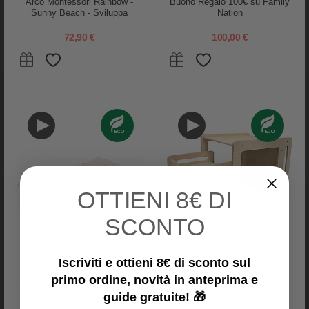
Arco Montessori Rainbow -
Buono Regalo 100€ su Family
Sunny Beach - Sviluppa
Nation
Equilibrio e Agilità
Stokke
Stokke
72,90 €
100,00 €
Bastone per Tenda - per Sleepi
Culla Evolutiva Snoozi - Sandi
V3 - Warm Brown
Beige
49,00 €
329,00 €
-50%
OTTIENI
8€ DI
SCONTO
Iscriviti e ottieni 8€ di sconto sul
Family Nation
Family Nation
primo ordine, novità in anteprima e
Cuscino per Arco Montessori
Set Tavolo+Sedia Montessori
guide gratuite! 🎁
Rainbow - Cotone
Evolutivi - Natural - Legno di
Betulla - Cresce Con Il Tuo