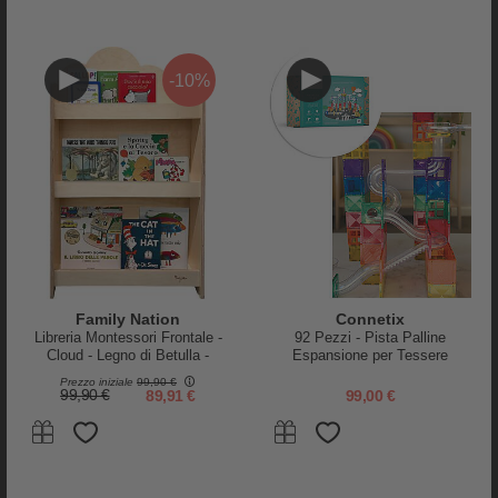
299,00 €
669,00 €
659,00 €
-10%
Family Nation
Connetix
Libreria Montessori Frontale -
92 Pezzi - Pista Palline
Cloud - Legno di Betulla -
Espansione per Tessere
Natural
Magnetiche - Arcobaleno -
Prezzo iniziale
99,90 €
Apprendimento STEM!
99,90 €
89,91 €
99,00 €
Family Nation
Inglesina
Letto Montessori Evolutivo Evi
Materassino per Culla
4 in 1 - 200x90 cm - Tutto
Electa/Aptica e Aptica XT -
incluso - dalla Nascita a 99 anni
Rivestimento in Fibra di Bambù
599,90 €
36,00 €