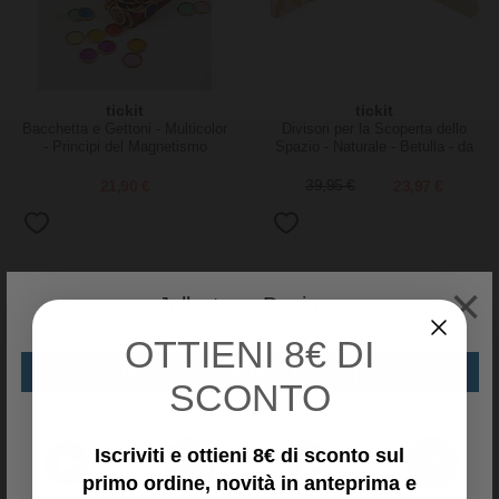
tickit
tickit
Bacchetta e Gettoni - Multicolor
Divisori per la Scoperta dello
- Principi del Magnetismo
Spazio - Naturale - Betulla - da
3 Anni
21,90 €
39,95 €
23,97 €
×
Jellystone Designs
OTTIENI
8€ DI
JELLYSTONE DESIGNS
SCONTO
Iscriviti e ottieni 8€ di sconto sul
-40%
-40%
primo ordine, novità in anteprima e