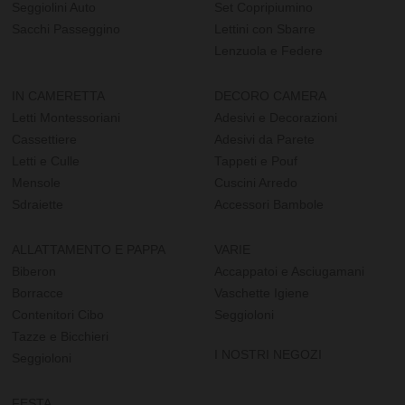
Seggiolini Auto
Set Copripiumino
Sacchi Passeggino
Lettini con Sbarre
Lenzuola e Federe
IN CAMERETTA
DECORO CAMERA
Letti Montessoriani
Adesivi e Decorazioni
Cassettiere
Adesivi da Parete
Letti e Culle
Tappeti e Pouf
Mensole
Cuscini Arredo
Sdraiette
Accessori Bambole
ALLATTAMENTO E PAPPA
VARIE
Biberon
Accappatoi e Asciugamani
Borracce
Vaschette Igiene
Contenitori Cibo
Seggioloni
Tazze e Bicchieri
I NOSTRI NEGOZI
Seggioloni
FESTA