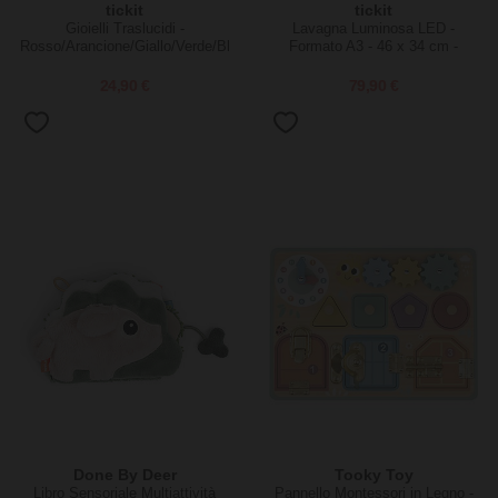
tickit
tickit
Gioielli Traslucidi -
Lavagna Luminosa LED -
Rosso/Arancione/Giallo/Verde/Blu/Viola
Formato A3 - 46 x 34 cm -
- da 3 Anni - Per Lavagna
Stimola il Divertimento e la
Luminosa
Conoscenza Sensoriale
24,90 €
79,90 €
Done By Deer
Tooky Toy
Libro Sensoriale Multiattività
Pannello Montessori in Legno -