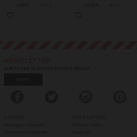
4,90 €
2,94 €
14,90 €
8,94 €
NEWSLETTER
SUBITO PER TE SCONTI EXTRA E REGALI!
ISCRIVITI
A SPASSO
PER IL LETTINO
Passeggini Gemellari
Riduttori Lettino
Carrozzine e Navicelle
Paracolpi