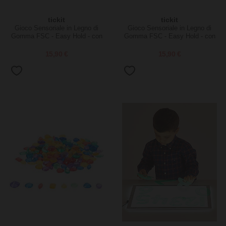
tickit
tickit
Gioco Sensoriale in Legno di
Gioco Sensoriale in Legno di
Gomma FSC - Easy Hold - con
Gomma FSC - Easy Hold - con
Pannello Glitterato - Argento -
Pannello Glitterato - Viola -
12m+
12m+
15,90 €
15,90 €