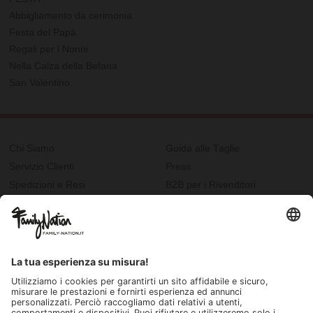
Abbigliamento da cerimonia
Festa del Papà
Regali per i Nonni
Nella Calza della Befana
San Valentino
Chi Siamo
Guida alle Taglie
Servizio Clienti
Press
Spedizioni e Resi
B2B per i Rivenditori
Privacy
Cookie Policy
Recupero password?
Lavora con noi
Lista regalo e nascita
I nostri negozi