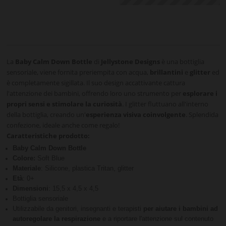
La
Baby Calm Down Bottle
di
Jellystone Designs
è una bottiglia
sensoriale, viene fornita preriempita con acqua,
brillantini
e
glitter
ed
è completamente sigillata. Il suo design accattivante cattura
l'attenzione dei bambini, offrendo loro uno strumento per
esplorare i
propri sensi e stimolare la curiosità
. I glitter fluttuano all'interno
della bottiglia, creando un'
esperienza visiva coinvolgente
. Splendida
confezione, ideale anche come regalo!
Caratteristiche prodotto:
Baby Calm Down Bottle
Colore:
Soft Blue
Materiale
: Silicone, plastica Tritan, glitter
Età
: 0+
Dimensioni
: 15,5 x 4,5 x 4,5
Bottiglia sensoriale
Utilizzabile da genitori, insegnanti e terapisti
per aiutare i bambini ad
autoregolare la respirazione
e a riportare l'attenzione sul contenuto