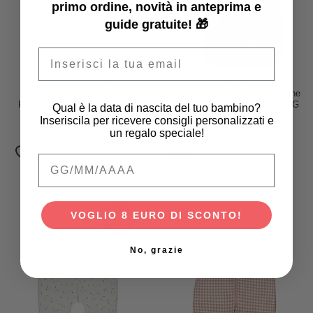
primo ordine, novità in anteprima e
guide gratuite! 🎁
Email
Done By Deer
Disana
Sacco Nanna - 90 cm -
Sacco Nanna a Maniche Lunghe
Playground - Cipria - TOG 2.5
- Rosa - Lana Merino Bio - TOG
Qual è la data di nascita del tuo bambino?
1.7
Inseriscila per ricevere consigli personalizzati e
57,95 €
75,00 €
52,50 €
un regalo speciale!
Qual è la data di nascita del tuo bambino
VOGLIO 8 EURO DI SCONTO!
-25%
No, grazie