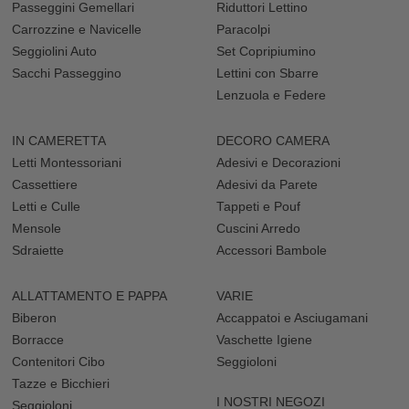
Passeggini Gemellari
Riduttori Lettino
Carrozzine e Navicelle
Paracolpi
Seggiolini Auto
Set Copripiumino
Sacchi Passeggino
Lettini con Sbarre
Lenzuola e Federe
IN CAMERETTA
DECORO CAMERA
Letti Montessoriani
Adesivi e Decorazioni
Cassettiere
Adesivi da Parete
Letti e Culle
Tappeti e Pouf
Mensole
Cuscini Arredo
Sdraiette
Accessori Bambole
ALLATTAMENTO E PAPPA
VARIE
Biberon
Accappatoi e Asciugamani
Borracce
Vaschette Igiene
Contenitori Cibo
Seggioloni
Tazze e Bicchieri
I NOSTRI NEGOZI
Seggioloni