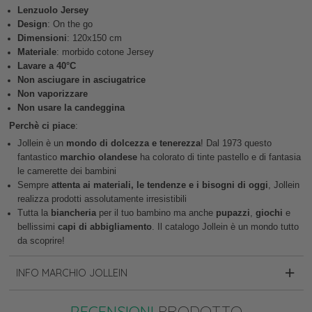
Lenzuolo Jersey
Design
: On the go
Dimensioni
: 120x150 cm
Materiale
: morbido cotone Jersey
Lavare a 40°C
Non asciugare in asciugatrice
Non vaporizzare
Non usare la candeggina
Perchè ci piace
:
Jollein è un
mondo di dolcezza e tenerezza
! Dal 1973 questo
fantastico
marchio olandese
ha colorato di tinte pastello e di fantasia
le camerette dei bambini
Sempre
attenta ai materiali, le tendenze e i bisogni di oggi
, Jollein
realizza prodotti assolutamente irresistibili
Tutta la
biancheria
per il tuo bambino ma anche
pupazzi
,
giochi
e
bellissimi
capi di abbigliamento
. Il catalogo Jollein è un mondo tutto
da scoprire!
INFO MARCHIO JOLLEIN
RECENSIONI
PRODOTTO