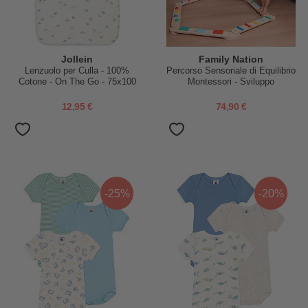
Jollein
Family Nation
Lenzuolo per Culla - 100%
Percorso Sensoriale di Equilibrio
Cotone - On The Go - 75x100
Montessori - Sviluppo
cm
Psicomotorio - 2+ anni - in
Legno
12,95 €
74,90 €
-25%
-20%