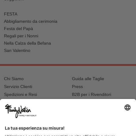
FESTA
Abbigliamento da cerimonia
Festa del Papà
Regali per i Nonni
Nella Calza della Befana
San Valentino
Chi Siamo
Guida alle Taglie
Servizio Clienti
Press
Spedizioni e Resi
B2B per i Rivenditori
Privacy
Cookie Policy
Recupero password?
Lavora con noi
Lista regalo e nascita
I nostri negozi