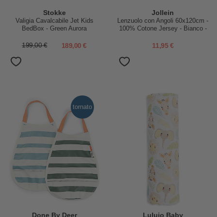
Stokke
Jollein
Valigia Cavalcabile Jet Kids
Lenzuolo con Angoli 60x120cm -
BedBox - Green Aurora
100% Cotone Jersey - Bianco -
2 Pezzi!
199,00 €
189,00 €
11,95 €
tornato
Done By Deer
Lulujo Baby