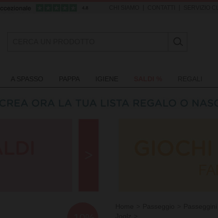
|
|
CHI SIAMO
CONTATTI
SERVIZIO CL
A SPASSO
PAPPA
IGIENE
SALDI %
REGALI
Home
Passeggio
Passeggini
-10%
Joolz