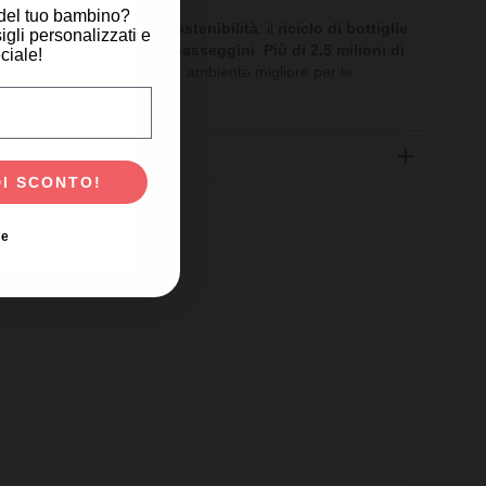
 del tuo bambino?
teressante progetto di sostenibilità
: il
riciclo di bottiglie
igli personalizzati e
lori dei tessuti dei suoi passeggini
.
Più di 2.5 milioni di
ciale!
e
! Riciclo, riuso, nuova vita, ambiente migliore per le
scita del tuo bambino?
DI SCONTO!
ie