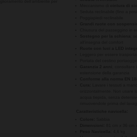
miglioramento dell’ambiente per
Meccanismo di
cintura di si
Seduta reclinabile (fino a po
Poggiapiedi reclinabile
Grandi ruote con sospensi
Chiusura del passeggino in e
Sostegno per la schiena
: s
all’insegna del comfort
Ruote con luci a LED integ
Leggero per essere trasporta
Portata del cestino portaogget
Garanzia 2 anni
, consultare 
estensione della garanzia
Conforme alla norma EN 18
Cura:
Lavare i tessuti a mano
orizzontalmente. Non usare la
acqua tiepida, senza detersivo
rimuovendole prima del lavag
Caratteristiche navicella:
Colore:
Sabbia
Dimensioni:
81 cm x 36 cm 
Peso Navicella:
4,6 kg