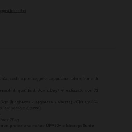
ggini trio e duo
uta, cestino portaoggetti, cappottina solare, barra di
essuti di qualità di Joolz Day+ è realizzato con 71
3cm (lunghezza x larghezza x altezza) - Chiuso: 86-
 larghezza x altezza)
kg
, max 20kg
 con protezione solare UPF50+ e Idrorepellente