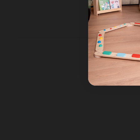
Joolz
Joolz Essentials
Coperta - Blu
Prezzo iniziale
74,95 €
74,95 €
37,48 €