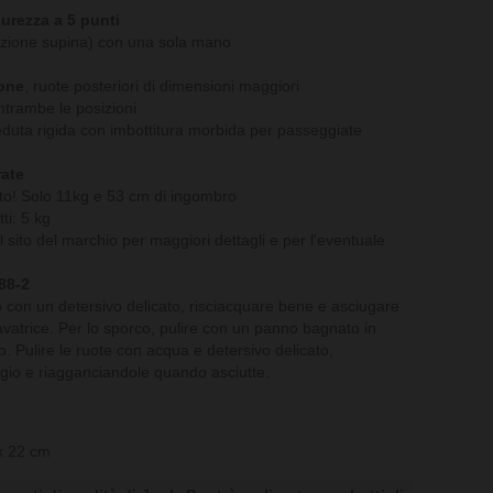
curezza a 5 punti
sizione supina) con una sola mano
one
, ruote posteriori di dimensioni maggiori
ntrambe le posizioni
eduta rigida con imbottitura morbida per passeggiate
rate
to! Solo 11kg e 53 cm di ingombro
ti: 5 kg
il sito del marchio per maggiori dettagli e per l'eventuale
88-2
 con un detersivo delicato, risciacquare bene e asciugare
vatrice. Per lo sporco, pulire con un panno bagnato in
. Pulire le ruote con acqua e detersivo delicato,
gio e riagganciandole quando asciutte.
x 22 cm