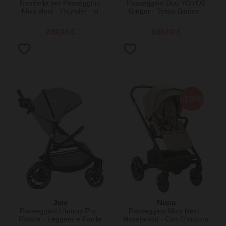
Navicella per Passeggino
Passeggino Duo YOYO3
Mixx Next - Thunder - si
Ginger - Telaio Bianco -
Collega al Passeggino con
Seduta 6+ e Kit Neonati 0+
un Click
249,00 €
669,00 €
-15%
Joie
Nuna
Passeggino Litetrax Pro -
Passeggino Mixx Next -
Pebble - Leggero e Facile
Hazelwood - Con Chiusura