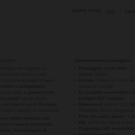
SCOPRI TUTTO:
Joolz
|
Passe
atibile**
Caratteristiche passeggino:
e famiglie che vogliono un
Passeggino Joolz Hub+
il proprio bimbo in ogni
Colore:
Sabbia
 la soluzione ideale! Il nuovo
Include:
Telaio con ruote, sed
omfort e compattezza,
sicurezza, tracolla
 fuori casa: le
grandi ruote
Un progetto sostenibile: i t
sola mano!
-per le strade
bottiglie PET riciclate!
e passeggiate serali!
Comodo,
Dimensioni:
Aperto: 31x53x6
ori moderni, sempre in movimento!
97x53x95-105cm (lunghezza x
Peso del sedile aperto:
4.3
ono infatti realizzati con
Età:
dai 6 mesi fino ai 4 anni
rmata in
tessuti sostenibili,
Cappottina XXL estensibile
uture.
Tanti i
progetti di
Seduta reversibile