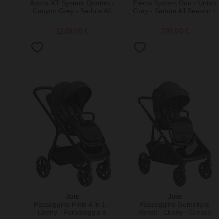
Aptica XT System Quattro -
Electa System Duo - Union
Canyon Grey - Seduta All
Grey - Seduta All Season +
Season + Culla Open Up +
Culla Open Up
Standup + Seggiolino Auto
1249,00 €
799,00 €
Darwin Recline
Joie
Joie
Passeggino Finiti 4 in 1 -
Passeggino Gemellare
Ebony - Parapioggia e
Versiti - Ebony - Cresce