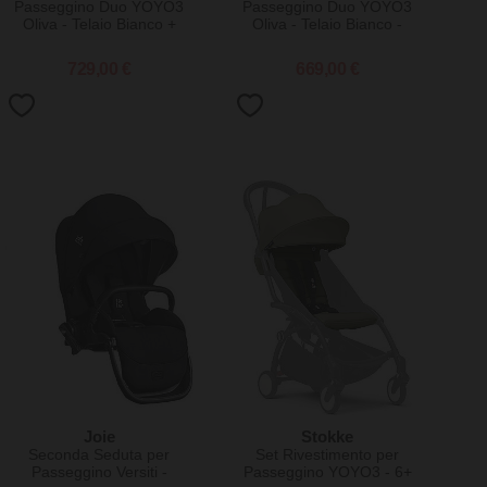
Passeggino Duo YOYO3
Passeggino Duo YOYO3
Oliva - Telaio Bianco +
Oliva - Telaio Bianco -
Navicella 0+ e Seduta 6+
Seduta 6+ e Kit Neonati 0+
729,00 €
669,00 €
Joie
Stokke
Seconda Seduta per
Set Rivestimento per
Passeggino Versiti -
Passeggino YOYO3 - 6+