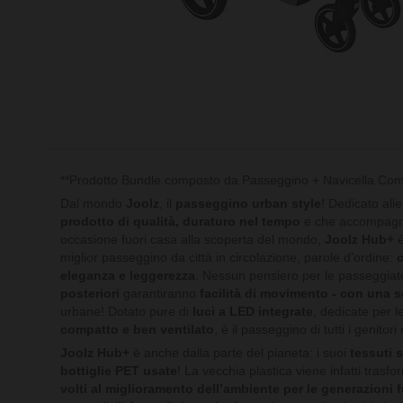
**Prodotto Bundle composto da Passeggino + Navicella Comp
Dal mondo
Joolz
, il
passeggino urban style
! Dedicato all
prodotto di qualità, duraturo nel tempo
e che accompagni 
occasione fuori casa alla scoperta del mondo,
Joolz Hub+
è
miglior passeggino da città in circolazione, parole d’ordine:
c
eleganza e leggerezza
. Nessun pensiero per le passeggiate
posteriori
garantiranno
facilità di movimento - con una 
urbane! Dotato pure di
luci a LED integrate
, dedicate per l
compatto e ben ventilato
, è il passeggino di tutti i genit
Joolz Hub+
è anche dalla parte del pianeta: i suoi
tessuti s
bottiglie PET usate
! La vecchia plastica viene infatti trasfo
volti al miglioramento dell’ambiente per le generazioni f