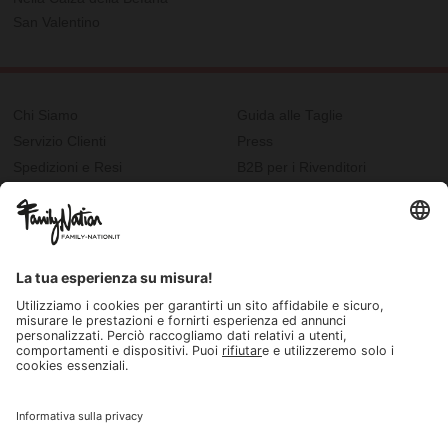
San Valentino
Chi Siamo
Guida alle Taglie
Servizio Clienti
Press
Spedizioni e Resi
B2B per i Rivenditori
Privacy
Cookie Policy
Recupero password?
Lavora con noi
Lista regalo e nascita
I nostri negozi