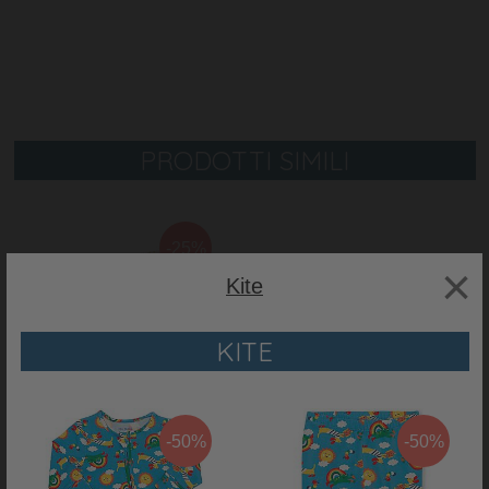
PRODOTTI SIMILI
-25%
×
Kite
KITE
-50%
-50%