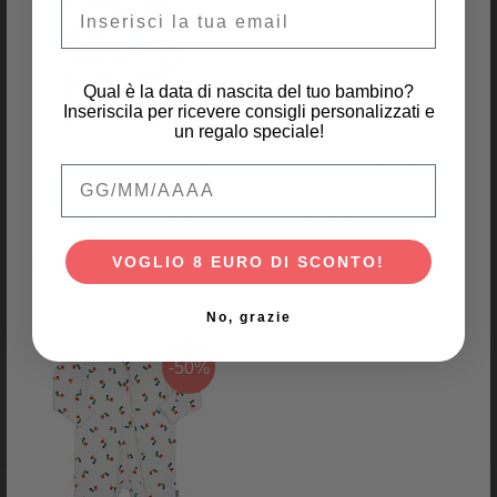
Email
Anatra - Diverte e protegge!
Passamontagna, Devin il
Dinosauro - Rivestito in pile!
14,90 €
15,90 €
3,18 €
Qual è la data di nascita del tuo bambino?
Inseriscila per ricevere consigli personalizzati e
un regalo speciale!
Kite
Kite
Leggins - Floreale - con Vita
Leggins - Verde Chiaro -
Qual è la data di nascita del tuo bambino
-50%
-40%
Elasticizzata - Jersey di
Stampa Coniglietti - con Vita
Cotone Bio
Elasticizzata - Cotone Bio
Prezzo iniziale
24,75 €
Prezzo iniziale
24,00 €
24,75 €
12,38 €
24,00 €
12,00 €
VOGLIO 8 EURO DI SCONTO!
No, grazie
-50%
Pure Pure by Bauer
FlapJackKids
Cappello con Coulisse - Rosa
Cappello di Paglia Anti-UV SPF
Nude - Lino e Cotone
50+ - Orso