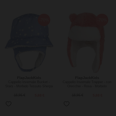
-70%
-70%
FlapJackKids
FlapJackKids
Cappello Invernale Bucket -
Cappello Invernale Trapper - con
Stars - Morbido Tessuto Sherpa
Orecchie - Rosa - Morbido
Tessuto Sherpa
18,95 €
5,68 €
18,95 €
5,68 €