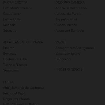
IN CAMERETTA
DECORO CAMERA
Letti Montessoriani
Adesivi e Decorazioni
Cassettiere
Adesivi da Parete
Letti e Culle
Tappeti e Pouf
Mensole
Cuscini Arredo
Sdraiette
Accessori Bambole
ALLATTAMENTO E PAPPA
VARIE
Biberon
Accappatoi e Asciugamani
Borracce
Vaschette Igiene
Contenitori Cibo
Seggioloni
Tazze e Bicchieri
I NOSTRI NEGOZI
Seggioloni
FESTA
Abbigliamento da cerimonia
Festa del Papà
Regali per i Nonni
Nella Calza della Befana