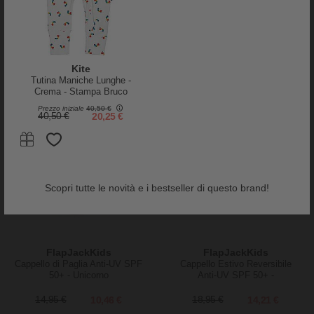
27,50 €
13,75 €
19,95 €
11,97 €
Kite
Tutina Maniche Lunghe -
Crema - Stampa Bruco
-30%
-25%
Multicolore - con Zip Frontale -
Prezzo iniziale
40,50 €
Cotone Bio
40,50 €
20,25 €
Scopri tutte le novità e i bestseller di questo brand!
FlapJackKids
FlapJackKids
Cappello di Paglia Anti-UV SPF
Cappello Estivo Reversibile
50+ - Unicorno
Anti-UV SPF 50+ -
Unicorno+Stella - 100% Cotone
14,95 €
10,46 €
18,95 €
14,21 €