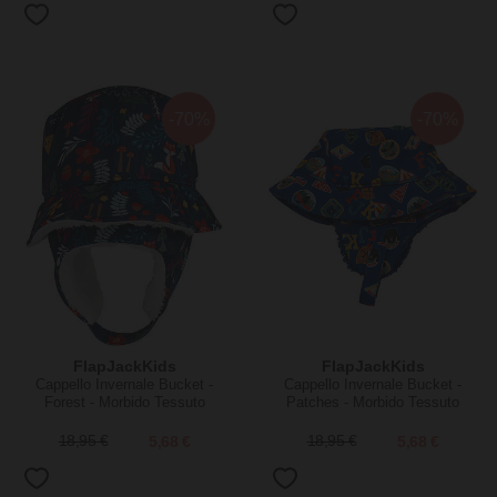
-70%
-70%
FlapJackKids
FlapJackKids
Cappello Invernale Bucket -
Cappello Invernale Bucket -
Forest - Morbido Tessuto
Patches - Morbido Tessuto
Sherpa
Sherpa
18,95 €
5,68 €
18,95 €
5,68 €