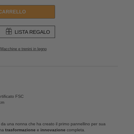
 CARRELLO
LISTA REGALO
Macchine e trenini in legno
rtificato FSC
 cm
da una nonna che ha creato il primo pannellino per sua
una
trasformazione
e
innovazione
completa.