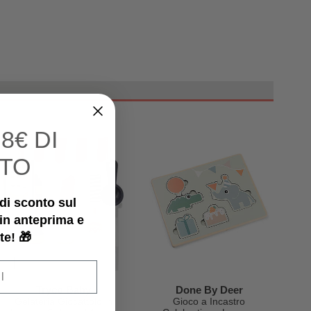
I
8€ DI
TO
€ di sconto sul
 in anteprima e
te! 🎁
Tryco Baby
Done By Deer
Gelateria Giocattolo in
Gioco a Incastro