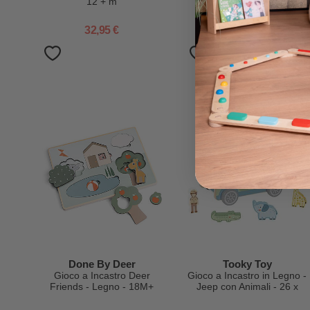
12 + m
Giocattolo in Legno -
Rosso - 18+ m
32,95 €
5,95 €
Done By Deer
Tooky Toy
Gioco a Incastro Deer
Gioco a Incastro in Legno -
Friends - Legno - 18M+
Jeep con Animali - 26 x
16,3 x 17,7 cm - A Partire
Dai 18 Mesi