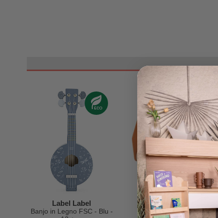
Label Label
Tryco Baby
Banjo in Legno FSC - Blu -
Camion dei Pompieri