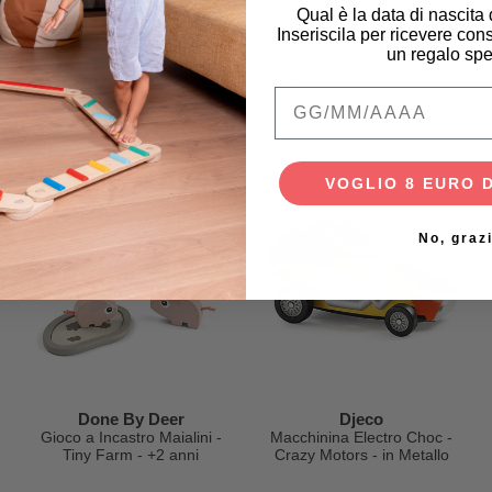
Naturale e Verde Chiaro -
12+ m
Qual è la data di nascita
Legno - da 3 Anni
Inseriscila per ricevere cons
36,90 €
10,95 €
un regalo spe
Qual è la data di na
VOGLIO 8 EURO 
No, graz
Done By Deer
Djeco
Gioco a Incastro Maialini -
Macchinina Electro Choc -
Tiny Farm - +2 anni
Crazy Motors - in Metallo