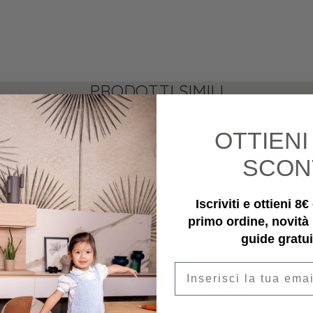
PRODOTTI SIMILI
OTTIEN
SCON
Iscriviti e ottieni 8
primo ordine, novità
guide gratui
Email
tickit
Label Label
Camper Avventura -
Flauto in Legno - Nougat -