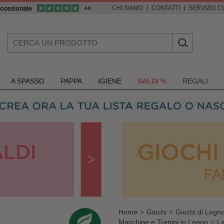
|
|
CHI SIAMO
CONTATTI
SERVIZIO CL
A SPASSO
PAPPA
IGIENE
SALDI %
REGALI
Home
Giochi
Giochi di Legn
Macchine e Trenini in Legno
La