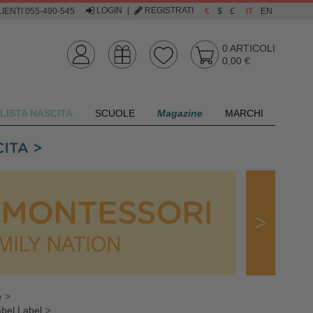
LOGIN
|
REGISTRATI
IENTI 055-490-545
€
$
£
IT
EN
0
ARTICOLI
0,00 €
LISTA NASCITA
SCUOLE
Magazine
MARCHI
o
bel Label