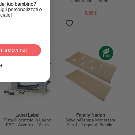
Legno - Colori ad Acqua
Celebration - Legno -
 del tuo bambino?
Atossici - 18+ m
12m+
igli personalizzati e
29,95 €
9,95 €
ciale!
scita del tuo bambino?
DI SCONTO!
tornato
ie
Label Label
Family Nation
Pista Giocattolo in Legno
Scivolo/Rampa Montessori
FSC - Azzurro - 18+ m
2-in-1 - Legno di Betulla -
Sviluppa Equilibrio e Agilità