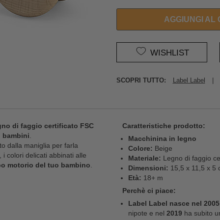
AGGIUNGI AL
WISHLIST
SCOPRI TUTTO:
Label Label
|
gno di faggio certificato FSC
Caratteristiche prodotto:
i bambini
.
Macchinina in legno
o dalla maniglia per farla
Colore:
Beige
 colori delicati abbinati alle
Materiale:
Legno di faggio ce
po motorio del tuo bambino
.
Dimensioni:
15,5 x 11,5 x 5
Età:
18+ m
Perchè ci piace:
Label Label nasce nel 2005
nipote e nel
2019
ha subito 