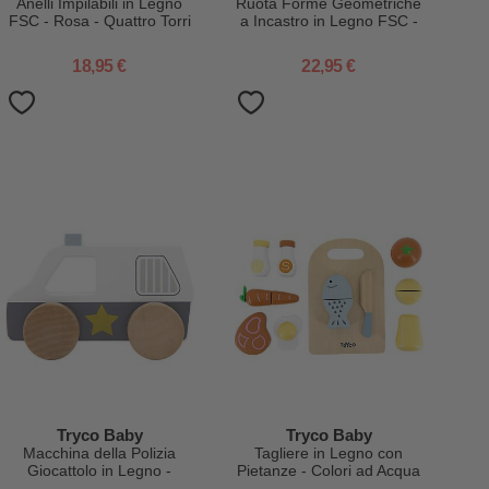
Anelli Impilabili in Legno
Ruota Forme Geometriche
FSC - Rosa - Quattro Torri
a Incastro in Legno FSC -
- 12+ m
Azzurro - 12+ m
18,95 €
22,95 €
Tryco Baby
Tryco Baby
Macchina della Polizia
Tagliere in Legno con
Giocattolo in Legno -
Pietanze - Colori ad Acqua
Bianco/Blu - 18+ m
Atossici - 10+ m