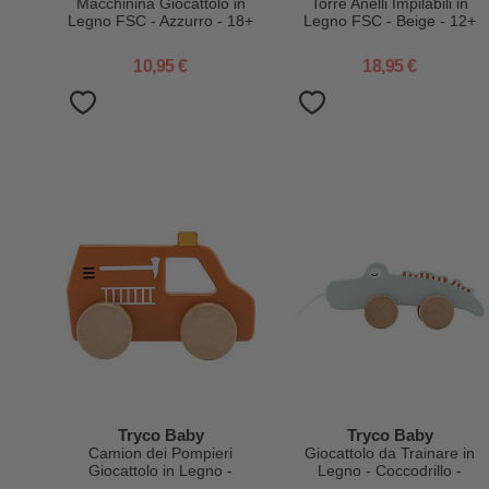
Macchinina Giocattolo in
Torre Anelli Impilabili in
Legno FSC - Azzurro - 18+
Legno FSC - Beige - 12+
m
m
10,95 €
18,95 €
Tryco Baby
Tryco Baby
Camion dei Pompieri
Giocattolo da Trainare in
Giocattolo in Legno -
Legno - Coccodrillo -
Rosso - 18+ m
Incoraggia il Movimento -