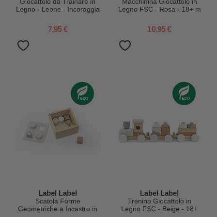
Giocattolo da Trainare in
Macchinina Giocattolo in
Legno - Leone - Incoraggia
Legno FSC - Rosa - 18+ m
il Movimento - 10+ m
7,95 €
10,95 €
Label Label
Label Label
Scatola Forme
Trenino Giocattolo in
Geometriche a Incastro in
Legno FSC - Beige - 18+
Legno FSC - Beige - 18+
m