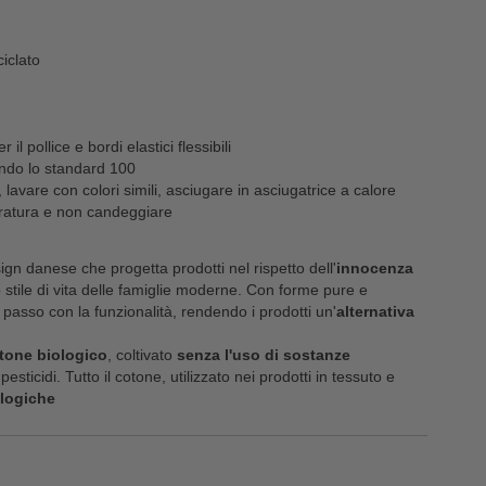
ciclato
il pollice e bordi elastici flessibili
do lo standard 100
avare con colori simili, asciugare in asciugatrice a calore
ratura e non candeggiare
gn danese che progetta prodotti nel rispetto dell'
innocenza
 stile di vita delle famiglie moderne. Con forme pure e
passo con la funzionalità, rendendo i prodotti un'
alternativa
tone biologico
, coltivato
senza l'uso di sostanze
pesticidi. Tutto il cotone, utilizzato nei prodotti in tessuto e
ologiche