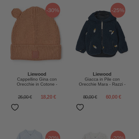
-30%
-25%
Liewood
Liewood
Cappellino Gina con
Giacca in Pile con
Orecchie in Cotone -
Orecchie Mara - Razzi -
Tuscany Rose
Blu Navy - 100% Materiale
Riciclato
26,00 €
18,20 €
80,00 €
60,00 €
-20%
-20%