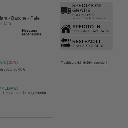
ara - Bacche - Pale
iclato
00 €
(-25%)
mi 30gg, 80,00 €
IMMEDIATA
ta di ricezione del pagamento