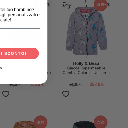
-30%
-40%
 del tuo bambino?
igli personalizzati e
ciale!
scita del tuo bambino?
DI SCONTO!
Holly & Beau
Holly & Beau
ie
Giacca Impermeabile
Giacca Impermeabile
Cambia Colore - Dinosauro
Cambia Colore - Unicorno
- Extra Morbido e
- Extra Morbido e
Traspirante
Traspirante
59,00 €
41,30 €
59,00 €
35,40 €
-30%
-25%