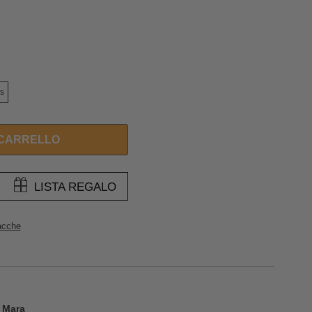
s
 CARRELLO
LISTA REGALO
acche
e Mara