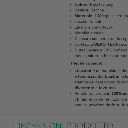
Colore:
Pale tuscany
Design
: Bacche
Materiale
: 100% poliestere ri
Tasche frontali
Elastici e confortevoli
Morbida e calda
Chiusura con cerniera, foro per 
Certificata
OEKO-TEX®
secon
Cura:
Lavare a 30°C o meno, l
medio, stirare a bassa tempe
Perché ci piace:
Liewood
è un marchio di desi
e tenerezza dei bambini
e lo
stampe delicate vanno di pari 
divertente e favolosa
.
Perché realizzato in
100% co
chimiche
come fertilizzanti e 
maglia, proviene da
fonti bi
RECENSIONI
PRODOTTO