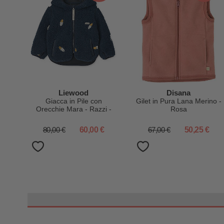
Liewood
Disana
Giacca in Pile con
Gilet in Pura Lana Merino -
Orecchie Mara - Razzi -
Rosa
Blu Navy - 100% Materiale
Riciclato
80,00 €
60,00 €
67,00 €
50,25 €