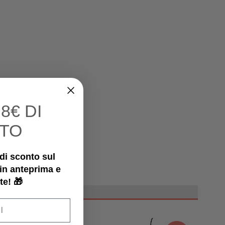
I
8€ DI
TO
€ di sconto sul
 in anteprima e
te! 🎁