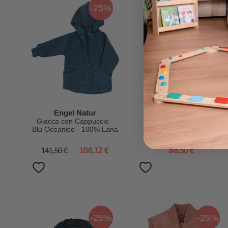
-25%
Engel Natur
Engel Natur
Giacca con Cappuccio -
Giacca con Cappuccio -
Blu Oceanico - 100% Lana
Noce Melange - 100%
Vergine
Lana Vergine Bio -
Certificato GOTS e IVN
141,50 €
106,12 €
88,50 €
BEST
-25%
-25%