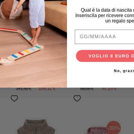
-25%
-20%
Qual è la data di nascita
Inseriscila per ricevere cons
un regalo spe
Qual è la data di na
VOGLIO 8 EURO 
Engel Natur
Holly & Beau
No, graz
Giacca con Cappuccio -
Giacca Impermeabile
Rosa Mélange - 100%
Cambia Colore - Dalmata -
Lana Vergine
Extra Morbido e
Traspirante
141,50 €
106,12 €
59,00 €
47,20 €
-30%