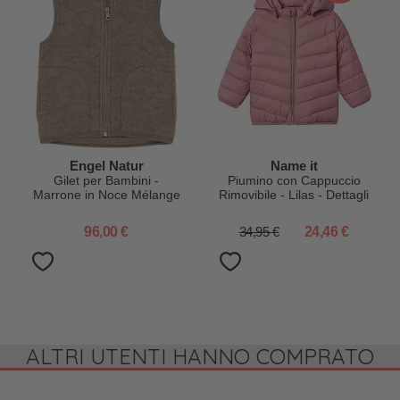
Engel Natur
Name it
Gilet per Bambini -
Piumino con Cappuccio
Marrone in Noce Mélange
Rimovibile - Lilas - Dettagli
- Certificazione IVN BEST
Glitter
96,00 €
34,95 €
24,46 €
ALTRI UTENTI HANNO COMPRATO