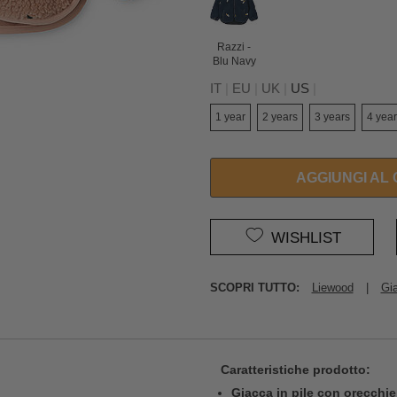
Razzi -
Blu Navy
IT
|
EU
|
UK
|
US
|
1 year
2 years
3 years
4 year
AGGIUNGI AL
WISHLIST
SCOPRI TUTTO:
Liewood
|
Gi
Caratteristiche prodotto:
Giacca in pile con orecchi