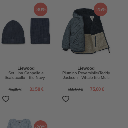
-30%
-25%
Liewood
Liewood
Set Lina Cappello e
Piumino Reversibile/Teddy
Scaldacollo - Blu Navy -
Jackson - Whale Blu Multi
100% Cotone
Mix - 100% Materiale
Riciclato
45,00 €
31,50 €
100,00 €
75,00 €
-20%