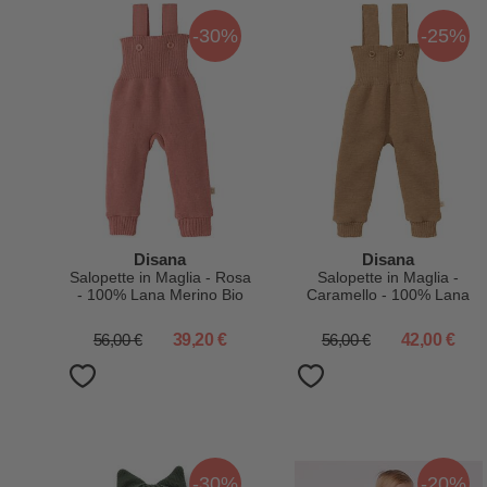
-30%
-25%
Disana
Disana
Salopette in Maglia - Rosa
Salopette in Maglia -
- 100% Lana Merino Bio
Caramello - 100% Lana
Certificata GOTS
Merino Bio Certificata
GOTS
56,00 €
39,20 €
56,00 €
42,00 €
-30%
-20%