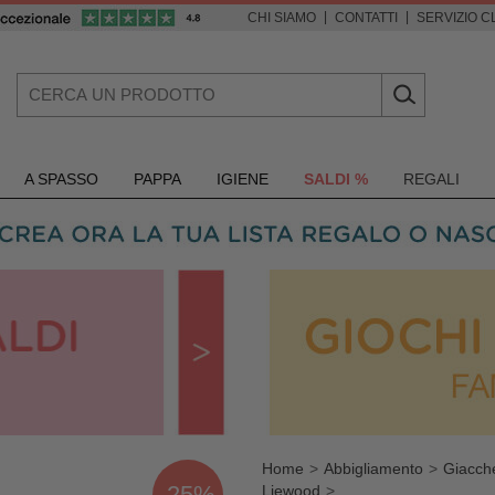
|
|
CHI SIAMO
CONTATTI
SERVIZIO CL
A SPASSO
PAPPA
IGIENE
SALDI %
REGALI
Home
Abbigliamento
Giacche
-25%
Liewood